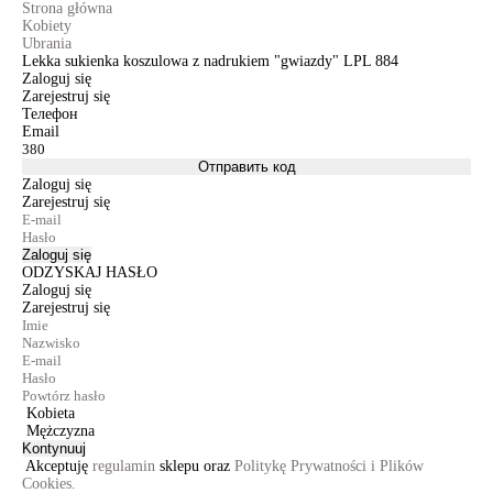
Strona główna
Kobiety
Ubrania
Lekka sukienka koszulowa z nadrukiem "gwiazdy" LPL 884
Zaloguj się
Zarejestruj się
Телефон
Email
Отправить код
Zaloguj się
Zarejestruj się
Zaloguj się
ODZYSKAJ HASŁO
Zaloguj się
Zarejestruj się
Kobieta
Mężczyzna
Kontynuuj
Akceptuję
regulamin
sklepu oraz
Politykę Prywatności i Plików
Cookies.