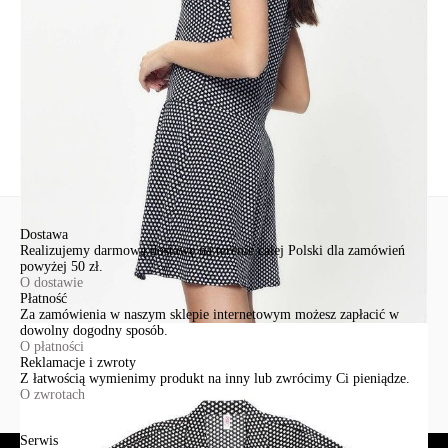
+48 500-503-636
info@conteshop.pl
Ten produkt nie ma pytań Możesz zadać pytanie, klikając przycisk
poniżej
Zadaj pytanie
Nowe pytanie
Wyślij
Dostawa
Realizujemy darmową dostawę na terenie całej Polski dla zamówień
powyżej 50 zł.
O dostawie
Płatność
Za zamówienia w naszym sklepie internetowym możesz zapłacić w
dowolny dogodny sposób.
O płatności
Reklamacje i zwroty
Z łatwością wymienimy produkt na inny lub zwrócimy Ci pieniądze.
O zwrotach
Serwis