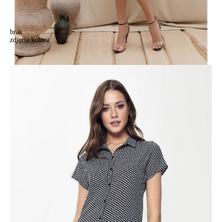
brak
zdjęcia koloru
Sukienka damska CONTE ELEGANT LPL 884, r.170-84-90, black
mini star
Sukienka damska CONTE ELEGANT LPL 884, r.170-84-90, black
mini star
274,90 zł
Kolory:
BRAK
ZDJĘCIA
BRAK
ZDJĘCIA
Rozmiary:
Tabela rozmiarów
170-84-90/XS
170-88-94/S
170-92-98/M
170-96-102/L
170-104-110/XXL
Ilość:
-
+
DODAJ DO KOSZYKA