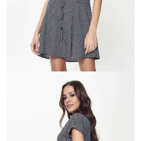
Jak złożyć zamówienie
POWIADOM MNIE O DOSTĘPNOŚCI
ПОЛУЧИТЬ ПО EMAIL
Dostawa
Kurier,
darmowa od 99 zł
czas dostawy: 1-2 dni robocze
Paczkomaty InPost 24/7,
darmowa od 50 zł
czas dostawy: 1-2 dni robocze
Odbiór osobisty
w sklepie Conte (Łodz)
pn.- czw. 8:00 - 16:00, pt. 8:00 - 14:00
Opis produktu
Opinie
Pytania
O produkcie
.
SKU
1006150290320981
Skład
wiskoza 100%
Udostępnij produkt
Podmiot odpowiedzialny
EuroTrade Tex Sp z o.o.
Św. Teresy 91
91-341, Łódź, Polska