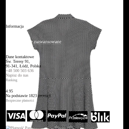
Adres sklepu firmowego
Blog
Aplikacja mobilna
Informacja
Mapa strony
Wyszukiwanie zaawansowane
Kontakt
Dane kontaktowe
Św. Teresy 91,
91-341, Łódź, Polska
+48 500 503 636
Napisz do nas
Ranking
4.95
Na podstawie
1823
recenzji
Bezpieczne płatności