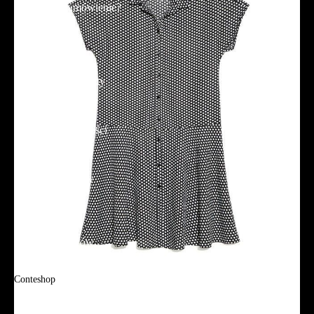
Jak złożyć zamówienie?
Płatność
Dostawa
Reklamacje i zwroty
Regulamin
Polityka prywatności
Promocje
Tabela rozmiarów
FAQ
Promocje
Tabela rozmiarów
FAQ
Conteshop
O firmie