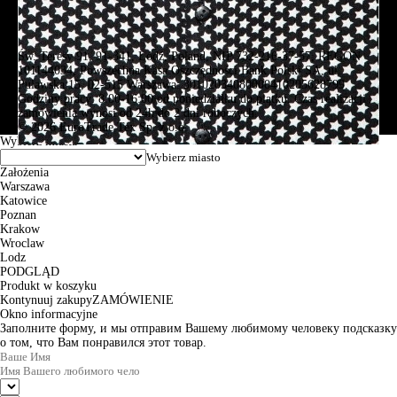
Św. Teresy 91, 91-341, Łódź, Poland, NIP 732-216-37-57, REGON
101144034, Powszechna Kasa Oszczędności Bank Polski SA, ul.
Puławska 15, 02-515 Warszawa: 30102034080000410205628799.
Godziny pracy: 8:00-16:00 od poniedziałku do piątku. Czas realizacji
zamówienia wynosi od 24h do 2 dni roboczych.
© 2026 EuroTrade Tex Sp. z o.o.
Wybierz miasta
Założenia
Warszawa
Katowice
Poznan
Krakow
Wroclaw
Lodz
PODGLĄD
Produkt w koszyku
Kontynuuj zakupy
ZAMÓWIENIE
Okno informacyjne
Заполните форму, и мы отправим Вашему любимому человеку подсказку
о том, что Вам понравился этот товар.