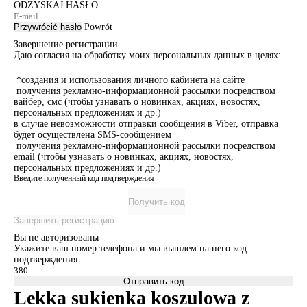
ODZYSKAJ HASŁO
Przywrócić hasło
Powrót
Завершение регистрации
Даю согласия на обработку моих персональных данных в целях:
*создания и использования личного кабинета на сайте
получения рекламно-информационной рассылки посредством
вайбер, смс (чтобы узнавать о новинках, акциях, новостях,
персональных предложениях и др.)
в случае невозможности отправки сообщения в Viber, отправка
будет осуществлена SMS-сообщением
получения рекламно-информационной рассылки посредством
email (чтобы узнавать о новинках, акциях, новостях,
персональных предложениях и др.)
Введите полученный код подтверждения
Получить код
Завершить регистрацию
Вы не авторизованы
Укажите ваш номер телефона и мы вышлем на него код
подтверждения.
Отправить код
Lekka sukienka koszulowa z