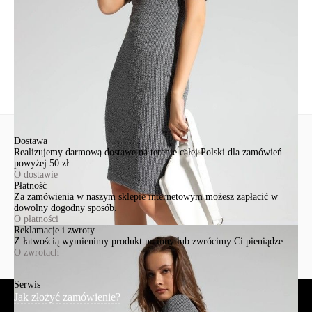
Ten produkt nie ma pytań Możesz zadać pytanie, klikając przycisk
poniżej
Zadaj pytanie
Nowe pytanie
Wyślij
Dostawa
Realizujemy darmową dostawę na terenie całej Polski dla zamówień
powyżej 50 zł.
O dostawie
Płatność
Za zamówienia w naszym sklepie internetowym możesz zapłacić w
dowolny dogodny sposób.
O płatności
Reklamacje i zwroty
Z łatwością wymienimy produkt na inny lub zwrócimy Ci pieniądze.
O zwrotach
Serwis
Jak złożyć zamówienie?