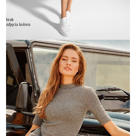
brak
zdjęcia koloru
.
.
298,90 zł
Kolory:
BRAK
ZDJĘCIA
Rozmiary:
Tabela rozmiarów
164-84-90/XS
164-88-94/S
164-92-98/M
164-96-102/L
170-84-90/XS
170-88-94/S
170-92-98/M
Ilość:
-
+
DODAJ DO KOSZYKA
Jak złożyć zamówienie