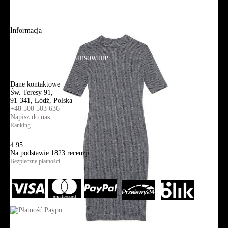
Blog
Aplikacja mobilna
Informacja
Mapa strony
Wyszukiwanie zaawansowane
Kontakt
Dane kontaktowe
Św. Teresy 91,
91-341, Łódź, Polska
+48 500 503 636
Napisz do nas
Ranking
4.95
Na podstawie
1823
recenzji
Bezpieczne płatności