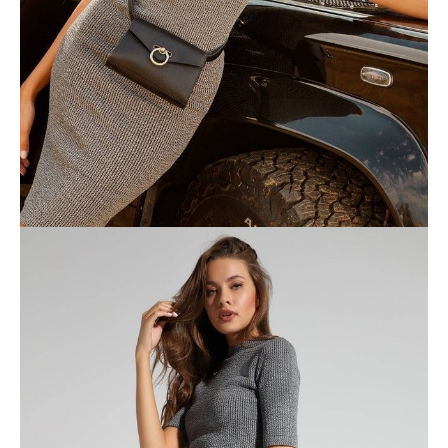
POWIADOM MNIE O DOSTĘPNOŚCI
ПОЛУЧИТЬ ПО EMAIL
Dostawa
Kurier,
darmowa od 99 zł
czas dostawy: 1-2 dni robocze
Paczkomaty InPost 24/7,
darmowa od 50 zł
czas dostawy: 1-2 dni robocze
Odbiór osobisty
w sklepie Conte (Łodz)
pn.- czw. 8:00 - 16:00, pt. 8:00 - 14:00
Opis produktu
Opinie
Pytania
O produkcie
.
SKU
1006150450271078
Skład
poliester 70%; wiskoza 26%; elastan 4%
Udostępnij produkt
Podmiot odpowiedzialny
EuroTrade Tex Sp z o.o.
Św. Teresy 91
91-341, Łódź, Polska
+48 500-503-636
info@conteshop.pl