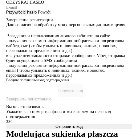
ODZYSKAJ HASŁO
Przywrócić hasło
Powrót
Завершение регистрации
Даю согласия на обработку моих персональных данных в целях:
*создания и использования личного кабинета на сайте
получения рекламно-информационной рассылки посредством
вайбер, смс (чтобы узнавать о новинках, акциях, новостях,
персональных предложениях и др.)
в случае невозможности отправки сообщения в Viber, отправка
будет осуществлена SMS-сообщением
получения рекламно-информационной рассылки посредством
email (чтобы узнавать о новинках, акциях, новостях,
персональных предложениях и др.)
Введите полученный код подтверждения
Получить код
Завершить регистрацию
Вы не авторизованы
Укажите ваш номер телефона и мы вышлем на него код
подтверждения.
Отправить код
Modelująca sukienka płaszcza