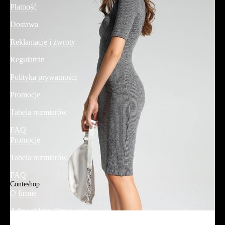
Płatność
Dostawa
Reklamacje i zwroty
Regulamin
Polityka prywatności
Promocje
Tabela rozmiarów
FAQ
Promocje
Tabela rozmiarów
FAQ
Conteshop
O firmie
Adres sklepu firmowego