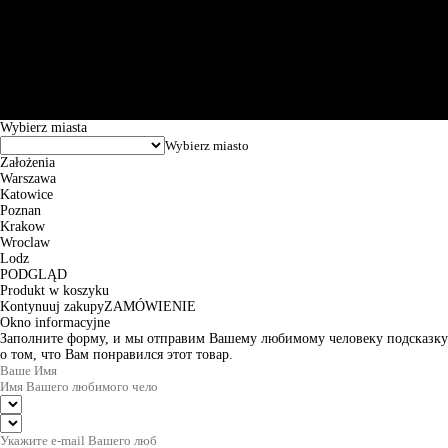
Św. Teresy 91, 91-341, Łódź, Poland, NIP 732-216-37-57, REGON
101144034, Powszechna Kasa Oszczędności Bank Polski SA, ul.
Puławska 15, 02-515 Warszawa: 30102034080000410205628799.
Godziny pracy: 8:00-16:00 od poniedziałku do piątku. Czas realizacji
zamówienia wynosi od 24h do 2 dni roboczych.
© 2026 EuroTrade Tex Sp. z o.o.
Wybierz miasta
Założenia
Warszawa
Katowice
Poznan
Krakow
Wroclaw
Lodz
PODGLĄD
Produkt w koszyku
Kontynuuj zakupy
ZAMÓWIENIE
Okno informacyjne
Заполните форму, и мы отправим Вашему любимому человеку подсказку
о том, что Вам понравился этот товар.