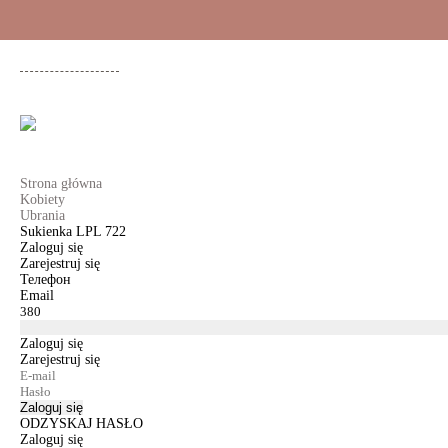
+48 500 503 636
KOBIETY
MĘŻCZYŹNI
DLA DZIEWCZYNEK
DL
Strona główna
Kobiety
Ubrania
Sukienka LPL 722
Zaloguj się
Zarejestruj się
Телефон
Email
Zaloguj się
Zarejestruj się
Zaloguj się
ODZYSKAJ HASŁO
Zaloguj się