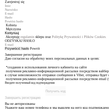
Zarejestruj się
Kobieta
Mężczyzna
Kontynuuj
Akceptuję
regulamin
sklepu oraz
Politykę Prywatności i Plików Cookies.
ODZYSKAJ HASŁO
Przywrócić hasło
Powrót
Завершение регистрации
Даю согласия на обработку моих персональных данных в целях:
*создания и использования личного кабинета на сайте
получения рекламно-информационной рассылки посредством вайбер, 
в случае невозможности отправки сообщения в Viber, отправка буде
получения рекламно-информационной рассылки посредством email (ч
Введите полученный код подтверждения
Получить код
Завершить регистрацию
Вы не авторизованы
Укажите ваш номер телефона и мы вышлем на него код подтверждени