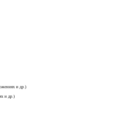
ожениях и др.)
х и др.)