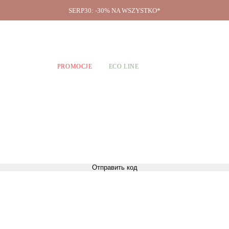
SERP30: -30% NA WSZYSTKO*
O firmie
A CHŁOPCÓW
PROMOCJE
ECO LINE
Отправить код