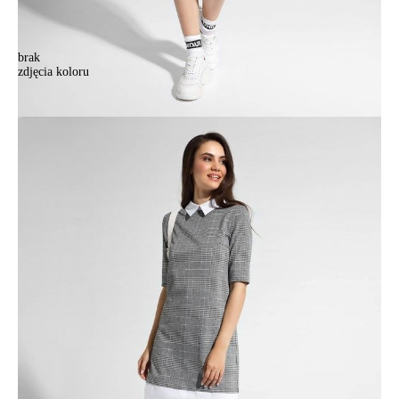
brak
zdjęcia koloru
.
.
321,90 zł
Kolory:
BRAK
ZDJĘCIA
BRAK
ZDJĘCIA
Rozmiary:
Tabela rozmiarów
164-88-94/S
Ilość:
-
+
DODAJ DO KOSZYKA
Jak złożyć zamówienie
POWIADOM MNIE O DOSTĘPNOŚCI