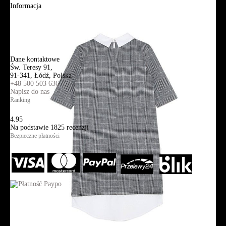
Informacja
Mapa strony
Wyszukiwanie zaawansowane
Kontakt
Dane kontaktowe
Św. Teresy 91,
91-341, Łódź, Polska
+48 500 503 636
Napisz do nas
Ranking
4.95
Na podstawie
1825
recenzji
Bezpieczne płatności