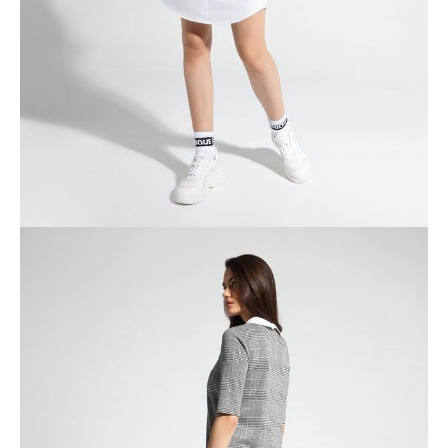
ПОЛУЧИТЬ ПО EMAIL
Dostawa
Kurier,
darmowa od 99 zł
czas dostawy: 1-2 dni robocze
Paczkomaty InPost 24/7,
darmowa od 50 zł
czas dostawy: 1-2 dni robocze
Odbiór osobisty
w sklepie Conte (Łodz)
pn.- czw. 8:00 - 16:00, pt. 8:00 - 14:00
Opis produktu
Opinie
Pytania
O produkcie
.
SKU
1006150410281138
Skład
poliester 70%; wiskoza 26%; elastan 4%; obszycie: bawełna 76%;
poliester 22%; elastan 2%
Udostępnij produkt
Podmiot odpowiedzialny
EuroTrade Tex Sp z o.o.
Św. Teresy 91
91-341, Łódź, Polska
+48 500-503-636
info@conteshop.pl
Ten produkt nie ma pytań Możesz zadać pytanie, klikając przycisk
poniżej
Zadaj pytanie