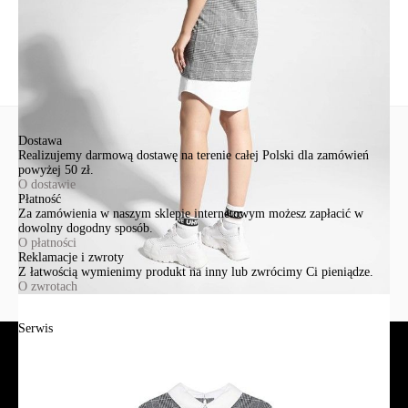
Nowe pytanie
Wyślij
Dostawa
Realizujemy darmową dostawę na terenie całej Polski dla zamówień
powyżej 50 zł.
O dostawie
Płatność
Za zamówienia w naszym sklepie internetowym możesz zapłacić w
dowolny dogodny sposób.
O płatności
Reklamacje i zwroty
Z łatwością wymienimy produkt na inny lub zwrócimy Ci pieniądze.
O zwrotach
Serwis
Jak złożyć zamówienie?
Płatność