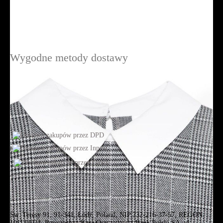
Wygodne metody dostawy
Jesteśmy w sieciach społecznościowych
Św. Teresy 91, 91-341, Łódź, Poland, NIP 732-216-37-57, REGON
101144034, Powszechna Kasa Oszczędności Bank Polski SA, ul.