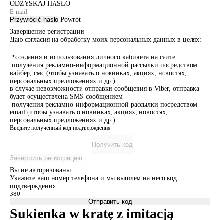
ODZYSKAJ HASŁO
Przywrócić hasło
Powrót
Завершение регистрации
Даю согласия на обработку моих персональных данных в целях:
*создания и использования личного кабинета на сайте
получения рекламно-информационной рассылки посредством
вайбер, смс (чтобы узнавать о новинках, акциях, новостях,
персональных предложениях и др.)
в случае невозможности отправки сообщения в Viber, отправка
будет осуществлена SMS-сообщением
получения рекламно-информационной рассылки посредством
email (чтобы узнавать о новинках, акциях, новостях,
персональных предложениях и др.)
Введите полученный код подтверждения
Получить код
Завершить регистрацию
Вы не авторизованы
Укажите ваш номер телефона и мы вышлем на него код
подтверждения.
Отправить код
Sukienka w kratę z imitacją