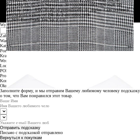
Puławska 15, 02-515 Warszawa: 30102034080000410205628799.
Godziny pracy: 8:00-16:00 od poniedziałku do piątku. Czas realizacji
zamówienia wynosi od 24h do 2 dni roboczych.
© 2026 EuroTrade Tex Sp. z o.o.
Wybierz miasta
Założenia
Warszawa
Katowice
Poznan
Krakow
Wroclaw
Lodz
PODGLĄD
Produkt w koszyku
Kontynuuj zakupy
ZAMÓWIENIE
Okno informacyjne
Заполните форму, и мы отправим Вашему любимому человеку подсказку
о том, что Вам понравился этот товар.
Отправить подсказку
Письмо с подсказкой отправлено
Вернуться к покупкам