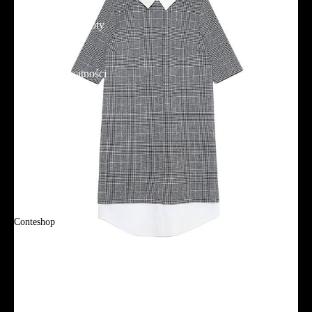
Dostawa
Reklamacje i zwroty
Regulamin
Polityka prywatności
Promocje
Tabela rozmiarów
FAQ
Promocje
Tabela rozmiarów
FAQ
Conteshop
O firmie
Adres sklepu firmowego
Blog
Aplikacja mobilna