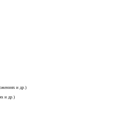
ожениях и др.)
х и др.)