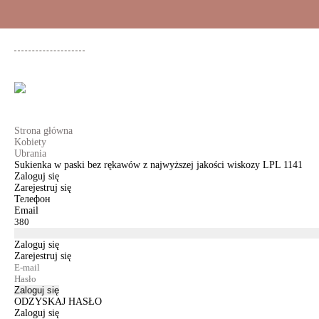
+48 500 503 636
KOBIETY
MĘŻCZYŹNI
DLA DZIEWCZYNEK
DL
Strona główna
Kobiety
Ubrania
Sukienka w paski bez rękawów z najwyższej jakości wiskozy LPL 1141
Zaloguj się
Zarejestruj się
Телефон
Email
Zaloguj się
Zarejestruj się
Zaloguj się
ODZYSKAJ HASŁO
Zaloguj się