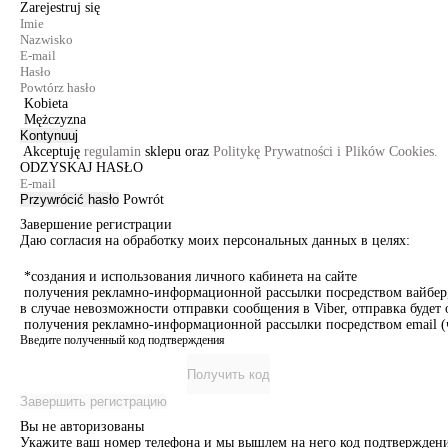
Zarejestruj się
Kobieta
Mężczyzna
Kontynuuj
Akceptuję
regulamin
sklepu oraz
Politykę Prywatności i Plików Cookies.
ODZYSKAJ HASŁO
Przywrócić hasło
Powrót
Завершение регистрации
Даю согласия на обработку моих персональных данных в целях:
*создания и использования личного кабинета на сайте
получения рекламно-информационной рассылки посредством вайбер, 
в случае невозможности отправки сообщения в Viber, отправка буде
получения рекламно-информационной рассылки посредством email (ч
Введите полученный код подтверждения
Получить код
Завершить регистрацию
Вы не авторизованы
Укажите ваш номер телефона и мы вышлем на него код подтверждени