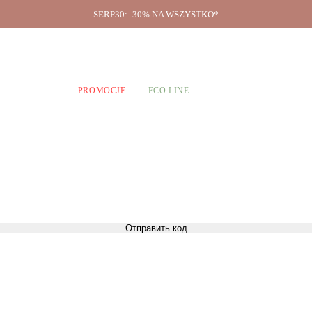
SERP30: -30% NA WSZYSTKO*
O firmie
A CHŁOPCÓW
PROMOCJE
ECO LINE
Отправить код