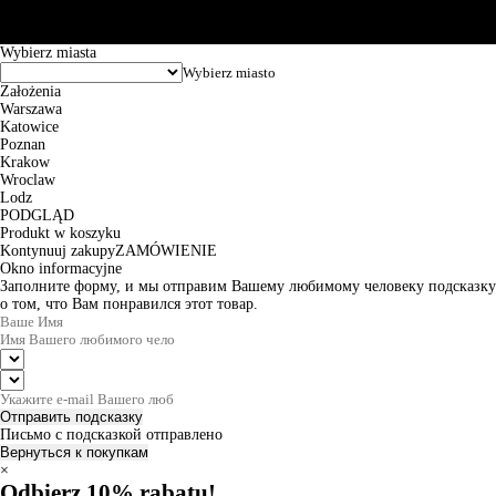
zamówienia wynosi od 24h do 2 dni roboczych.
© 2026 EuroTrade Tex Sp. z o.o.
Wybierz miasta
Założenia
Warszawa
Katowice
Poznan
Krakow
Wroclaw
Lodz
PODGLĄD
Produkt w koszyku
Kontynuuj zakupy
ZAMÓWIENIE
Okno informacyjne
Заполните форму, и мы отправим Вашему любимому человеку подсказку
о том, что Вам понравился этот товар.
Отправить подсказку
Письмо с подсказкой отправлено
Вернуться к покупкам
×
Odbierz 10% rabatu!