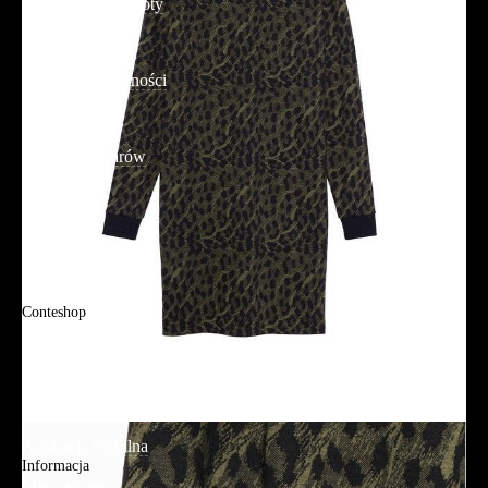
Reklamacje i zwroty
Regulamin
Polityka prywatności
Promocje
Tabela rozmiarów
FAQ
Promocje
Tabela rozmiarów
FAQ
Conteshop
O firmie
Adres sklepu firmowego
Blog
Aplikacja mobilna
Informacja
Mapa strony