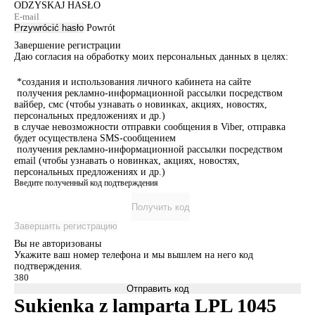
ODZYSKAJ HASŁO
Przywrócić hasło
Powrót
Завершение регистрации
Даю согласия на обработку моих персональных данных в целях:
*создания и использования личного кабинета на сайте
получения рекламно-информационной рассылки посредством
вайбер, смс (чтобы узнавать о новинках, акциях, новостях,
персональных предложениях и др.)
в случае невозможности отправки сообщения в Viber, отправка
будет осуществлена SMS-сообщением
получения рекламно-информационной рассылки посредством
email (чтобы узнавать о новинках, акциях, новостях,
персональных предложениях и др.)
Введите полученный код подтверждения
Получить код
Завершить регистрацию
Вы не авторизованы
Укажите ваш номер телефона и мы вышлем на него код
подтверждения.
Отправить код
Sukienka z lamparta LPL 1045