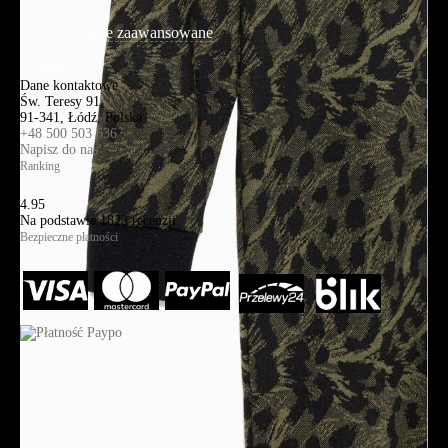
Wyszukiwanie zaawansowane
Kontakt
Dane kontaktowe
Św. Teresy 91,
91-341, Łódź, Polska
+48 500 503 636
Napisz do nas
Ranking
4.95
Na podstawie
1823
recenzji
Bezpieczne płatności