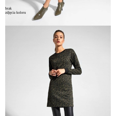
brak
zdjęcia koloru
.
.
280,90 zł
Kolory:
BRAK
ZDJĘCIA
Rozmiary:
Tabela rozmiarów
170-88-94/S
170-92-98/M
170-96-102/L
Ilość:
-
+
DODAJ DO KOSZYKA
Jak złożyć zamówienie
POWIADOM MNIE O DOSTĘPNOŚCI
ПОЛУЧИТЬ ПО EMAIL