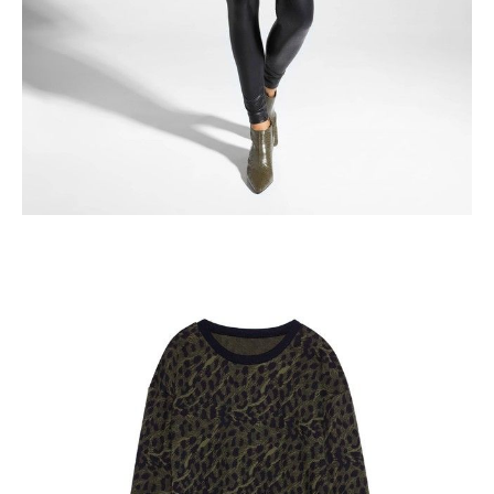
Dostawa
Kurier,
darmowa od 99 zł
czas dostawy: 1-2 dni robocze
Paczkomaty InPost 24/7,
darmowa od 50 zł
czas dostawy: 1-2 dni robocze
Odbiór osobisty
w sklepie Conte (Łodz)
pn.- czw. 8:00 - 16:00, pt. 8:00 - 14:00
Opis produktu
Opinie
Pytania
O produkcie
.
SKU
1006150470331157
Skład
poliester 72%; wiskoza 27%; elastan 1%; wykończenie: bawełna 93%;
met. 3%; poliester 3%; elastan 1%
Udostępnij produkt
Podmiot odpowiedzialny
EuroTrade Tex Sp z o.o.
Św. Teresy 91
91-341, Łódź, Polska
+48 500-503-636
info@conteshop.pl
Ten produkt nie ma pytań Możesz zadać pytanie, klikając przycisk
poniżej
Zadaj pytanie
Nowe pytanie