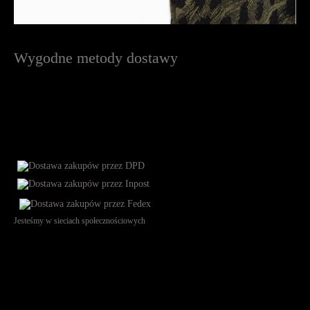
Wygodne metody dostawy
Jesteśmy w sieciach społecznościowych
Św. Teresy 91, 91-341, Łódź, Poland, NIP 732-216-37-57, REGON
101144034, Powszechna Kasa Oszczędności Bank Polski SA, ul.
Puławska 15, 02-515 Warszawa: 30102034080000410205628799.
Godziny pracy: 8:00-16:00 od poniedziałku do piątku. Czas realizacji