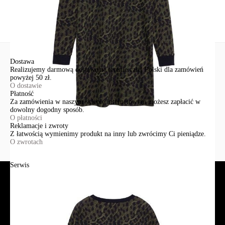
Wyślij
Dostawa
Realizujemy darmową dostawę na terenie całej Polski dla zamówień
powyżej 50 zł.
O dostawie
Płatność
Za zamówienia w naszym sklepie internetowym możesz zapłacić w
dowolny dogodny sposób.
O płatności
Reklamacje i zwroty
Z łatwością wymienimy produkt na inny lub zwrócimy Ci pieniądze.
O zwrotach
Serwis
Jak złożyć zamówienie?
Płatność
Dostawa