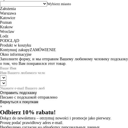
Założenia
Warszawa
Katowice
Poznan
Krakow
Wroclaw
Lodz
PODGLĄD
Produkt w koszyku
Kontynuuj zakupy
ZAMÓWIENIE
Okno informacyjne
Заполните форму, и мы отправим Вашему любимому человеку подсказку
о том, что Вам понравился этот товар.
Отправить подсказку
Письмо с подсказкой отправлено
Вернуться к покупкам
×
Odbierz 10% rabatu!
Dołącz do newslettera – otrzymuj nowości i promocje jako pierwszy.
Proszę podać prawidłowy adres e-mail.
Необходимо согласие на обработку персональных данных