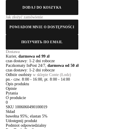
DODAJ DO KOSZYKA
Jak złożyć zamówienie
POWIADOM MNIE O DOSTĘPNOŚCI
ПОЛУЧИТЬ ПО EMAIL
Dostawa
Kurier,
darmowa od 99 zł
czas dostawy: 1-2 dni robocze
Paczkomaty InPost 24/7,
darmowa od 50 zł
czas dostawy: 1-2 dni robocze
Odbiór osobisty
w sklepie Conte (Łodz)
pn.- czw. 8:00 - 16:00, pt. 8:00 - 14:00
Opis produktu
Opinie
Pytania
O produkcie
0
SKU
1006060490100019
Skład
bawełna 95%; elastan 5%
Udostępnij produkt
Podmiot odpowiedzialny