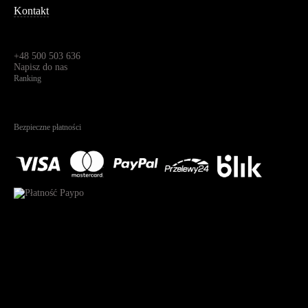
Kontakt
Dane kontaktowe
Św. Teresy 91,
91-341, Łódź, Polska
+48 500 503 636
Napisz do nas
Ranking
4.95
Na podstawie
1825
recenzji
Bezpieczne płatności