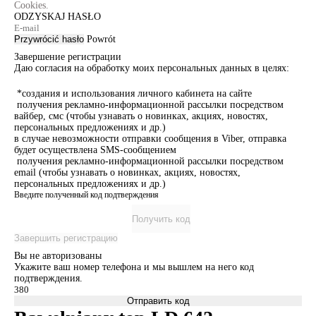
Cookies.
ODZYSKAJ HASŁO
Przywrócić hasło
Powrót
Завершение регистрации
Даю согласия на обработку моих персональных данных в целях:
*создания и использования личного кабинета на сайте
получения рекламно-информационной рассылки посредством
вайбер, смс (чтобы узнавать о новинках, акциях, новостях,
персональных предложениях и др.)
в случае невозможности отправки сообщения в Viber, отправка
будет осуществлена SMS-сообщением
получения рекламно-информационной рассылки посредством
email (чтобы узнавать о новинках, акциях, новостях,
персональных предложениях и др.)
Введите полученный код подтверждения
Получить код
Завершить регистрацию
Вы не авторизованы
Укажите ваш номер телефона и мы вышлем на него код
подтверждения.
Отправить код