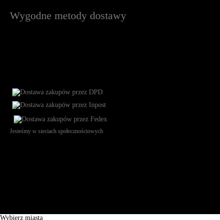
Wygodne metody dostawy
Jesteśmy w sieciach społecznościowych
Św. Teresy 91, 91-341, Łódź, Poland, NIP 732-216-37-57, REGON
101144034, Powszechna Kasa Oszczędności Bank Polski SA, ul.
Puławska 15, 02-515 Warszawa: 30102034080000410205628799.
Godziny pracy: 8:00-16:00 od poniedziałku do piątku. Czas realizacji
zamówienia wynosi od 24h do 2 dni roboczych.
© 2026 EuroTrade Tex Sp. z o.o.
Wybierz miasta