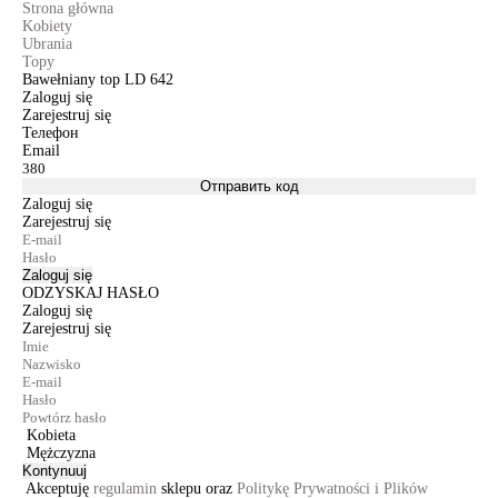
Strona główna
Kobiety
Ubrania
Topy
Bawełniany top LD 642
Zaloguj się
Zarejestruj się
Телефон
Email
Отправить код
Zaloguj się
Zarejestruj się
Zaloguj się
ODZYSKAJ HASŁO
Zaloguj się
Zarejestruj się
Kobieta
Mężczyzna
Kontynuuj
Akceptuję
regulamin
sklepu oraz
Politykę Prywatności i Plików