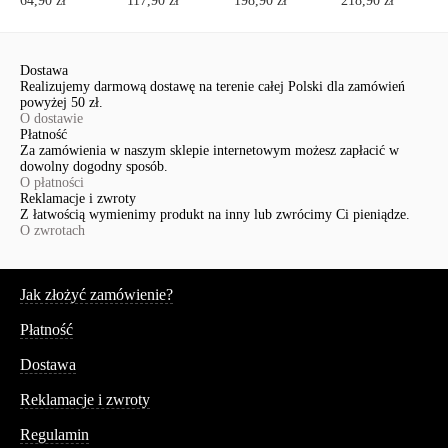
64,90 zł
117,90 zł
198,90 zł
218,90 zł
Dostawa
Realizujemy darmową dostawę na terenie całej Polski dla zamówień
powyżej 50 zł.
O dostawie
Płatność
Za zamówienia w naszym sklepie internetowym możesz zapłacić w
dowolny dogodny sposób.
O płatności
Reklamacje i zwroty
Z łatwością wymienimy produkt na inny lub zwrócimy Ci pieniądze.
O zwrotach
Serwis
Jak złożyć zamówienie?
Płatność
Dostawa
Reklamacje i zwroty
Regulamin