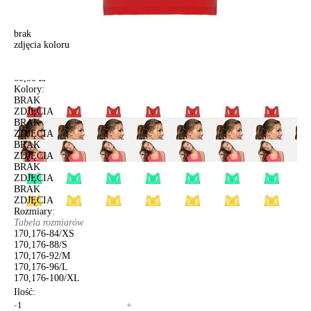
brak
zdjęcia koloru
Skoczek damska CELG LD 642, r.170,176-100, red
Skoczek damska CELG LD 642, r.170,176-100, red
60,90 zł
Kolory:
BRAK
ZDJĘCIA
BRAK
ZDJĘCIA
BRAK
ZDJĘCIA
BRAK
ZDJĘCIA
BRAK
ZDJĘCIA
Rozmiary:
Tabela rozmiarów
170,176-84/XS
170,176-88/S
170,176-92/M
170,176-96/L
170,176-100/XL
Ilość:
-
+