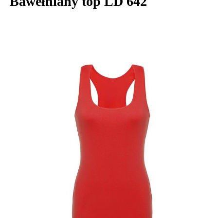
Bawełniany top LD 642