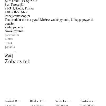
EuroTrade Tex Sp z o.o.
Św. Teresy 91
91-341, Łódź, Polska
+48 500-503-636
info@conteshop.pl
Ten produkt nie ma pytań Możesz zadać pytanie, klikając przycisk
poniżej
Zadaj pytanie
Nowe pytanie
Wyślij
Zobacz też
Bluzka LD 498
Bluzka LD 478
Sukienka LPL 523
Sukienka z koronkową wstawką i kieszeniami po bokach LPL 530