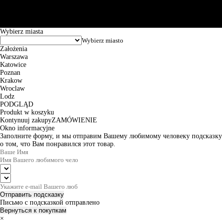
Godziny pracy: 8:00-16:00 od poniedziałku do piątku. Czas realizacji
zamówienia wynosi od 24h do 2 dni roboczych.
© 2026 EuroTrade Tex Sp. z o.o.
Wybierz miasta
Założenia
Warszawa
Katowice
Poznan
Krakow
Wroclaw
Lodz
PODGLĄD
Produkt w koszyku
Kontynuuj zakupy
ZAMÓWIENIE
Okno informacyjne
Заполните форму, и мы отправим Вашему любимому человеку подсказку
о том, что Вам понравился этот товар.
Отправить подсказку
Письмо с подсказкой отправлено
Вернуться к покупкам
×