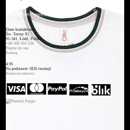
Mapa strony
Wyszukiwanie zaawansowane
Kontakt
Dane kontaktowe
Św. Teresy 91,
91-341, Łódź, Polska
+48 500 503 636
Napisz do nas
Ranking
4.95
Na podstawie
1826
recenzji
Bezpieczne płatności