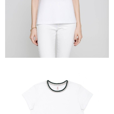
ПОЛУЧИТЬ ПО EMAIL
Dostawa
Kurier,
darmowa od 99 zł
czas dostawy: 1-2 dni robocze
Paczkomaty InPost 24/7,
darmowa od 50 zł
czas dostawy: 1-2 dni robocze
Odbiór osobisty
w sklepie Conte (Łodz)
pn.- czw. 8:00 - 16:00, pt. 8:00 - 14:00
Opis produktu
Opinie
Pytania
O produkcie
.
SKU
1006065130200418
Skład
bawełna 100%
Udostępnij produkt
Podmiot odpowiedzialny
EuroTrade Tex Sp z o.o.
Św. Teresy 91
91-341, Łódź, Polska
+48 500-503-636
info@conteshop.pl
Ten produkt nie ma pytań Możesz zadać pytanie, klikając przycisk
poniżej
Zadaj pytanie
Nowe pytanie