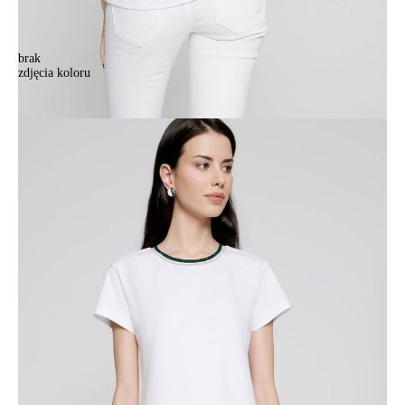
brak
zdjęcia koloru
.
.
127,90 zł
Kolory:
BRAK
ZDJĘCIA
Rozmiary:
Tabela rozmiarów
170-88/S
170-92/M
170-96/L
Ilość:
-
+
DODAJ DO KOSZYKA
Jak złożyć zamówienie
POWIADOM MNIE O DOSTĘPNOŚCI