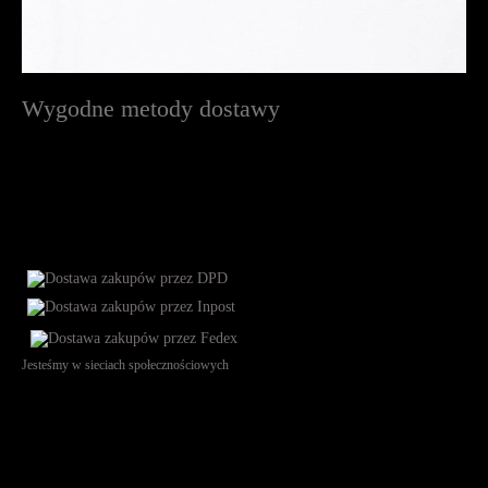
Wygodne metody dostawy
Jesteśmy w sieciach społecznościowych
Św. Teresy 91, 91-341, Łódź, Poland, NIP 732-216-37-57, REGON
101144034, Powszechna Kasa Oszczędności Bank Polski SA, ul.
Puławska 15, 02-515 Warszawa: 30102034080000410205628799.