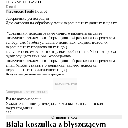
ODZYSKAJ HASŁO
Przywrócić hasło
Powrót
Завершение регистрации
Даю согласия на обработку моих персональных данных в целях:
*создания и использования личного кабинета на сайте
получения рекламно-информационной рассылки посредством
вайбер, смс (чтобы узнавать о новинках, акциях, новостях,
персональных предложениях и др.)
в случае невозможности отправки сообщения в Viber, отправка
будет осуществлена SMS-сообщением
получения рекламно-информационной рассылки посредством
email (чтобы узнавать о новинках, акциях, новостях,
персональных предложениях и др.)
Введите полученный код подтверждения
Получить код
Завершить регистрацию
Вы не авторизованы
Укажите ваш номер телефона и мы вышлем на него код
подтверждения.
Отправить код
Biała koszulka z błyszczącym