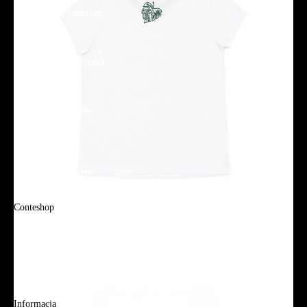
Reklamacje i zwroty
Regulamin
Polityka prywatności
Promocje
Tabela rozmiarów
FAQ
Promocje
Tabela rozmiarów
FAQ
Conteshop
O firmie
Adres sklepu firmowego
Blog
Aplikacja mobilna
Informacja