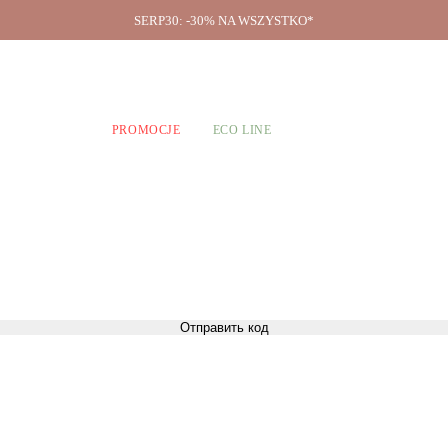
SERP30: -30% NA WSZYSTKO*
O firmie
A CHŁOPCÓW
PROMOCJE
ECO LINE
Отправить код