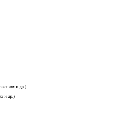
ожениях и др.)
х и др.)