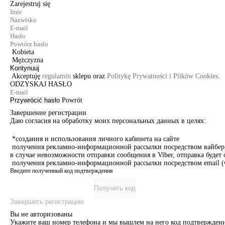
Zarejestruj się
Kobieta
Mężczyzna
Kontynuuj
Akceptuję
regulamin
sklepu oraz
Politykę Prywatności i Plików Cookies.
ODZYSKAJ HASŁO
Przywrócić hasło
Powrót
Завершение регистрации
Даю согласия на обработку моих персональных данных в целях:
*создания и использования личного кабинета на сайте
получения рекламно-информационной рассылки посредством вайбер, 
в случае невозможности отправки сообщения в Viber, отправка буде
получения рекламно-информационной рассылки посредством email (ч
Введите полученный код подтверждения
Получить код
Завершить регистрацию
Вы не авторизованы
Укажите ваш номер телефона и мы вышлем на него код подтверждени