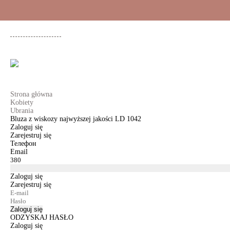
+48 500 503 636
KOBIETY
MĘŻCZYŹNI
DLA DZIEWCZYNEK
DL
Strona główna
Kobiety
Ubrania
Bluza z wiskozy najwyższej jakości LD 1042
Zaloguj się
Zarejestruj się
Телефон
Email
Zaloguj się
Zarejestruj się
Zaloguj się
ODZYSKAJ HASŁO
Zaloguj się