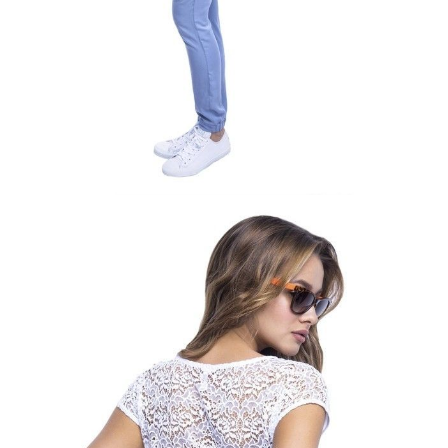
ПОЛУЧИТЬ ПО EMAIL
Dostawa
Kurier,
darmowa od 99 zł
czas dostawy: 1-2 dni robocze
Paczkomaty InPost 24/7,
darmowa od 50 zł
czas dostawy: 1-2 dni robocze
Odbiór osobisty
w sklepie Conte (Łodz)
pn.- czw. 8:00 - 16:00, pt. 8:00 - 14:00
Opis produktu
Opinie
Pytania
O produkcie
Bluzka damska LD 527, r. 170,176-100, biały
SKU
1006060210100015
Skład
wiskoza 95%; elastan 5% wykończenie: poliamid 100%
Udostępnij produkt
Podmiot odpowiedzialny
EuroTrade Tex Sp z o.o.
Św. Teresy 91
91-341, Łódź, Polska
+48 500-503-636
info@conteshop.pl
Ten produkt nie ma pytań Możesz zadać pytanie, klikając przycisk