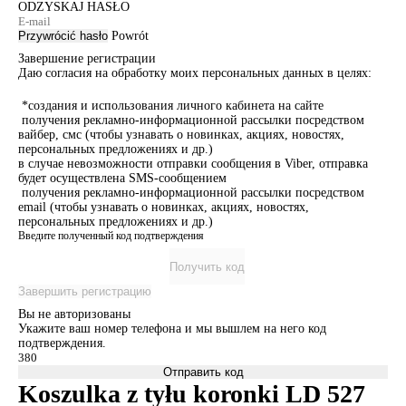
ODZYSKAJ HASŁO
Przywrócić hasło
Powrót
Завершение регистрации
Даю согласия на обработку моих персональных данных в целях:
*создания и использования личного кабинета на сайте
получения рекламно-информационной рассылки посредством
вайбер, смс (чтобы узнавать о новинках, акциях, новостях,
персональных предложениях и др.)
в случае невозможности отправки сообщения в Viber, отправка
будет осуществлена SMS-сообщением
получения рекламно-информационной рассылки посредством
email (чтобы узнавать о новинках, акциях, новостях,
персональных предложениях и др.)
Введите полученный код подтверждения
Получить код
Завершить регистрацию
Вы не авторизованы
Укажите ваш номер телефона и мы вышлем на него код
подтверждения.
Отправить код
Koszulka z tyłu koronki LD 527