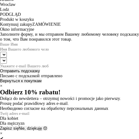
Wroclaw
Lodz
PODGLĄD
Produkt w koszyku
Kontynuuj zakupy
ZAMÓWIENIE
Okno informacyjne
Заполните форму, и мы отправим Вашему любимому человеку подсказку
о том, что Вам понравился этот товар.
Отправить подсказку
Письмо с подсказкой отправлено
Вернуться к покупкам
×
Odbierz 10% rabatu!
Dołącz do newslettera – otrzymuj nowości i promocje jako pierwszy.
Proszę podać prawidłowy adres e-mail.
Необходимо согласие на обработку персональных данных
Dla kobiet
Dla mężczyzn
Zapisz się
Nie, dziękuję 😔
×
✔