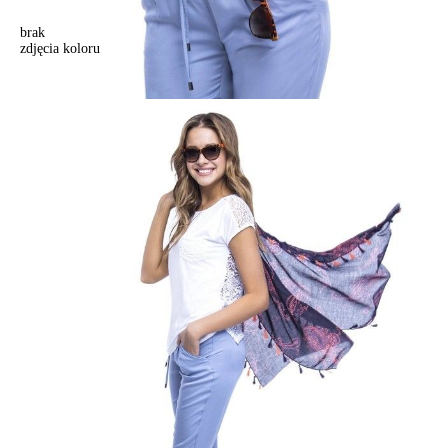
brak
zdjęcia koloru
Bluzka LD 527, r. 170,176-100, biały
Bluzka LD 527, r. 170,176-100, biały
147,90 zł
Kolory:
BRAK
ZDJĘCIA
BRAK
ZDJĘCIA
BRAK
ZDJĘCIA
Rozmiary:
Tabela rozmiarów
170,176-88/S
170,176-92/M
170,176-96/L
170,176-100/XL
Ilość:
-
+
DODAJ DO KOSZYKA
Jak złożyć zamówienie
POWIADOM MNIE O DOSTĘPNOŚCI