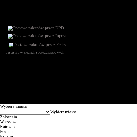
Jesteśmy w sieciach społecznościowych
Św. Teresy 91, 91-341, Łódź, Poland, NIP 732-216-37-57, REGON
101144034, Powszechna Kasa Oszczędności Bank Polski SA, ul.
Puławska 15, 02-515 Warszawa: 30102034080000410205628799.
Godziny pracy: 8:00-16:00 od poniedziałku do piątku. Czas realizacji
zamówienia wynosi od 24h do 2 dni roboczych.
© 2026 EuroTrade Tex Sp. z o.o.
Wybierz miasta
Założenia
Warszawa
Katowice
Poznan
Krakow