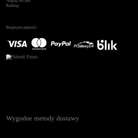
Napisz do nas
Ranking
4.95
Na podstawie
1823
recenzji
Bezpieczne płatności
Wygodne metody dostawy