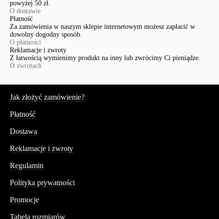
powyżej 50 zł.
O dostawie
Płatność
Za zamówienia w naszym sklepie internetowym możesz zapłacić w
dowolny dogodny sposób.
O płatności
Reklamacje i zwroty
Z łatwością wymienimy produkt na inny lub zwrócimy Ci pieniądze.
O zwrotach
Serwis
Jak złożyć zamówienie?
Płatność
Dostawa
Reklamacje i zwroty
Regulamin
Polityka prywatności
Promocje
Tabela rozmiarów