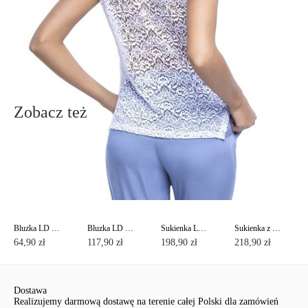
poniżej
Zadaj pytanie
Nowe pytanie
Wyślij
Zobacz też
Bluzka LD 498
Bluzka LD 478
Sukienka LPL 523
Sukienka z koronkową wstawką i kieszeniami po bokach LPL 530
64,90 zł
117,90 zł
198,90 zł
218,90 zł
Dostawa
Realizujemy darmową dostawę na terenie całej Polski dla zamówień