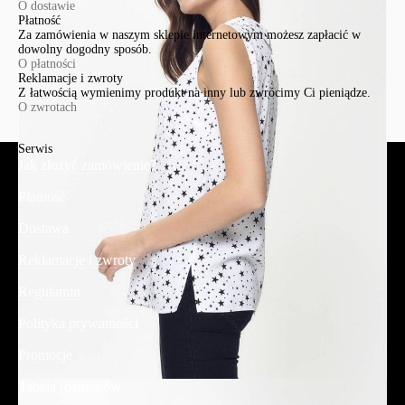
O dostawie
Płatność
Za zamówienia w naszym sklepie internetowym możesz zapłacić w
dowolny dogodny sposób.
O płatności
Reklamacje i zwroty
Z łatwością wymienimy produkt na inny lub zwrócimy Ci pieniądze.
O zwrotach
Serwis
Jak złożyć zamówienie?
Płatność
Dostawa
Reklamacje i zwroty
Regulamin
Polityka prywatności
Promocje
Tabela rozmiarów