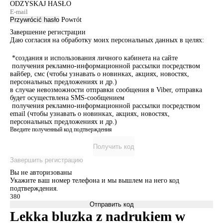
ODZYSKAJ HASŁO
Przywrócić hasło
Powrót
Завершение регистрации
Даю согласия на обработку моих персональных данных в целях:
*создания и использования личного кабинета на сайте
получения рекламно-информационной рассылки посредством
вайбер, смс (чтобы узнавать о новинках, акциях, новостях,
персональных предложениях и др.)
в случае невозможности отправки сообщения в Viber, отправка
будет осуществлена SMS-сообщением
получения рекламно-информационной рассылки посредством
email (чтобы узнавать о новинках, акциях, новостях,
персональных предложениях и др.)
Введите полученный код подтверждения
Получить код
Завершить регистрацию
Вы не авторизованы
Укажите ваш номер телефона и мы вышлем на него код
подтверждения.
Отправить код
Lekka bluzka z nadrukiem w