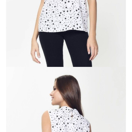
ПОЛУЧИТЬ ПО EMAIL
Dostawa
Kurier,
darmowa od 99 zł
czas dostawy: 1-2 dni robocze
Paczkomaty InPost 24/7,
darmowa od 50 zł
czas dostawy: 1-2 dni robocze
Odbiór osobisty
w sklepie Conte (Łodz)
pn.- czw. 8:00 - 16:00, pt. 8:00 - 14:00
Opis produktu
Opinie
Pytania
O produkcie
.
SKU
1006020080140991
Skład
wiskoza 100%
Udostępnij produkt
Podmiot odpowiedzialny
EuroTrade Tex Sp z o.o.
Św. Teresy 91
91-341, Łódź, Polska
+48 500-503-636
info@conteshop.pl
Ten produkt nie ma pytań Możesz zadać pytanie, klikając przycisk
poniżej