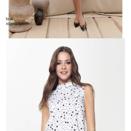
brak
zdjęcia koloru
Bluzka damska CE LBL 885, r.170-84-90, white-black
Bluzka damska CE LBL 885, r.170-84-90, white-black
196,90 zł
Kolory:
BRAK
ZDJĘCIA
Rozmiary:
Tabela rozmiarów
170-84-90/XS
170-88-94/S
170-92-98/M
170-96-102/L
170-100-106/XL
Ilość:
-
+
DODAJ DO KOSZYKA
Jak złożyć zamówienie
POWIADOM MNIE O DOSTĘPNOŚCI