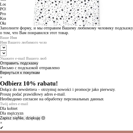
Lodz
PODGLĄD
Produkt w koszyku
Kontynuuj zakupy
ZAMÓWIENIE
Okno informacyjne
Заполните форму, и мы отправим Вашему любимому человеку подсказку
о том, что Вам понравился этот товар.
Отправить подсказку
Письмо с подсказкой отправлено
Вернуться к покупкам
×
Odbierz 10% rabatu!
Dołącz do newslettera – otrzymuj nowości i promocje jako pierwszy.
Proszę podać prawidłowy adres e-mail.
Необходимо согласие на обработку персональных данных
Dla kobiet
Dla mężczyzn
Zapisz się
Nie, dziękuję 😔
×
✔