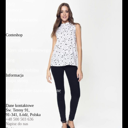
FAQ
Promocje
Tabela rozmiarów
FAQ
Conteshop
O firmie
Adres sklepu firmowego
Blog
Aplikacja mobilna
Informacja
Mapa strony
Wyszukiwanie zaawansowane
Kontakt
Dane kontaktowe
Św. Teresy 91,
91-341, Łódź, Polska
+48 500 503 636
Napisz do nas