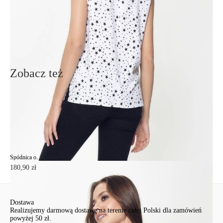
Zadaj pytanie
Nowe pytanie
Wyślij
Zobacz też
Spódnica o linii A z metalicznym dekorem MALIBY
180,90 zł
Dostawa
Realizujemy darmową dostawę na terenie całej Polski dla zamówień
powyżej 50 zł.