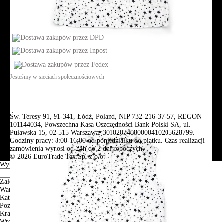
Jesteśmy w sieciach społecznościowych
Św. Teresy 91, 91-341, Łódź, Poland, NIP 732-216-37-57, REGON
101144034, Powszechna Kasa Oszczędności Bank Polski SA, ul.
Puławska 15, 02-515 Warszawa: 30102034080000410205628799.
Godziny pracy: 8:00-16:00 od poniedziałku do piątku. Czas realizacji
zamówienia wynosi od 24h do 2 dni roboczych.
© 2026 EuroTrade Tex Sp. z o.o.
Wybierz miasta
Założenia
Warszawa
Katowice
Poznan
Krakow
Wroclaw