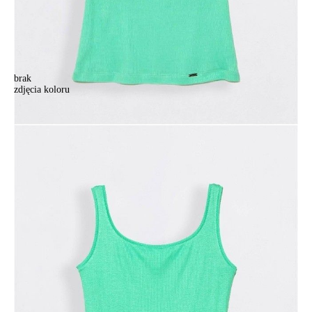
brak
zdjęcia koloru
.
.
102,90 zł
Kolory:
BRAK
ZDJĘCIA
BRAK
ZDJĘCIA
BRAK
ZDJĘCIA
Rozmiary:
Tabela rozmiarów
170-84/XS
170-108/3XL
Ilość:
-
+
DODAJ DO KOSZYKA