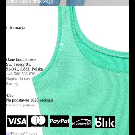
Adres sklepu firmowego
Blog
Aplikacja mobilna
Informacja
Mapa strony
Wyszukiwanie zaawansowane
Kontakt
Dane kontaktowe
Św. Teresy 91,
91-341, Łódź, Polska
+48 500 503 636
Napisz do nas
Ranking
4.95
Na podstawie
1826
recenzji
Bezpieczne płatności