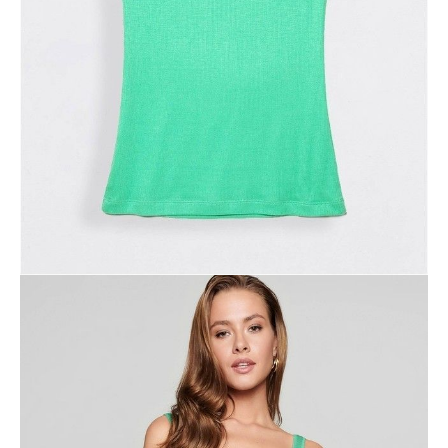
Jak złożyć zamówienie
POWIADOM MNIE O DOSTĘPNOŚCI
ПОЛУЧИТЬ ПО EMAIL
Dostawa
Kurier,
darmowa od 99 zł
czas dostawy: 1-2 dni robocze
Paczkomaty InPost 24/7,
darmowa od 50 zł
czas dostawy: 1-2 dni robocze
Odbiór osobisty
w sklepie Conte (Łodz)
pn.- czw. 8:00 - 16:00, pt. 8:00 - 14:00
Opis produktu
Opinie
Pytania
O produkcie
.
SKU
1006065280231269
Skład
wiskoza 96%; elastan 4%
Udostępnij produkt
Podmiot odpowiedzialny
EuroTrade Tex Sp z o.o.
Św. Teresy 91
91-341, Łódź, Polska