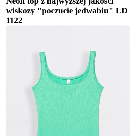
Neon top z najwyższej jakości
wiskozy "poczucie jedwabiu" LD
1122