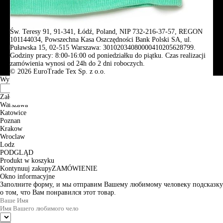
Św. Teresy 91, 91-341, Łódź, Poland, NIP 732-216-37-57, REGON
101144034, Powszechna Kasa Oszczędności Bank Polski SA, ul.
Puławska 15, 02-515 Warszawa: 30102034080000410205628799.
Godziny pracy: 8:00-16:00 od poniedziałku do piątku. Czas realizacji
zamówienia wynosi od 24h do 2 dni roboczych.
© 2026 EuroTrade Tex Sp. z o.o.
Wybierz miasta
Założenia
Warszawa
Katowice
Poznan
Krakow
Wroclaw
Lodz
PODGLĄD
Produkt w koszyku
Kontynuuj zakupy
ZAMÓWIENIE
Okno informacyjne
Заполните форму, и мы отправим Вашему любимому человеку подсказку
о том, что Вам понравился этот товар.