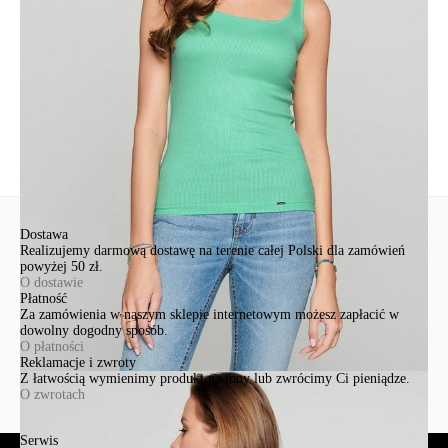
+48 500-503-636
info@conteshop.pl
Ten produkt nie ma pytań Możesz zadać pytanie, klikając przycisk
poniżej
Zadaj pytanie
Nowe pytanie
Wyślij
Dostawa
Realizujemy darmową dostawę na terenie całej Polski dla zamówień
powyżej 50 zł.
O dostawie
Płatność
Za zamówienia w naszym sklepie internetowym możesz zapłacić w
dowolny dogodny sposób.
O płatności
Reklamacje i zwroty
Z łatwością wymienimy produkt na inny lub zwrócimy Ci pieniądze.
O zwrotach
Serwis