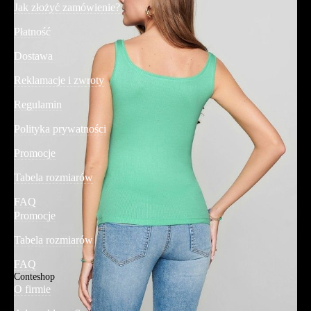
Jak złożyć zamówienie?
Płatność
Dostawa
Reklamacje i zwroty
Regulamin
Polityka prywatności
Promocje
Tabela rozmiarów
FAQ
Promocje
Tabela rozmiarów
FAQ
Conteshop
O firmie