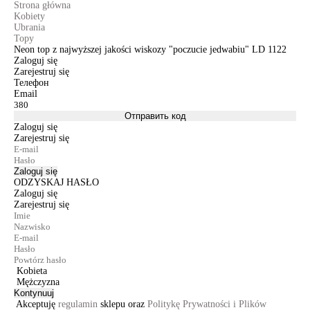
Strona główna
Kobiety
Ubrania
Topy
Neon top z najwyższej jakości wiskozy "poczucie jedwabiu" LD 1122
Zaloguj się
Zarejestruj się
Телефон
Email
Отправить код
Zaloguj się
Zarejestruj się
Zaloguj się
ODZYSKAJ HASŁO
Zaloguj się
Zarejestruj się
Kobieta
Mężczyzna
Kontynuuj
Akceptuję
regulamin
sklepu oraz
Politykę Prywatności i Plików