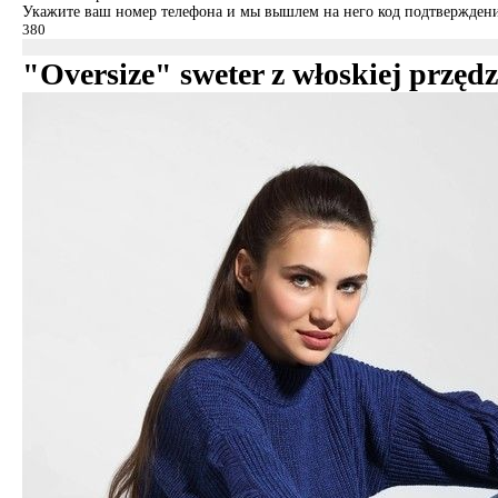
Укажите ваш номер телефона и мы вышлем на него код подтверждени
"Oversize" sweter z włoskiej przę