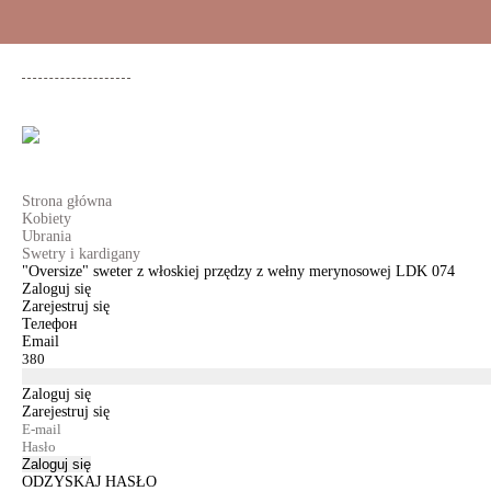
+48 500 503 636
KOBIETY
MĘŻCZYŹNI
DLA DZIEWCZYNEK
DL
Strona główna
Kobiety
Ubrania
Swetry i kardigany
"Oversize" sweter z włoskiej przędzy z wełny merynosowej LDK 074
Zaloguj się
Zarejestruj się
Телефон
Email
Zaloguj się
Zarejestruj się
Zaloguj się
ODZYSKAJ HASŁO