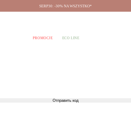
SERP30: -30% NA WSZYSTKO*
O firmie
A CHŁOPCÓW
PROMOCJE
ECO LINE
Отправить код