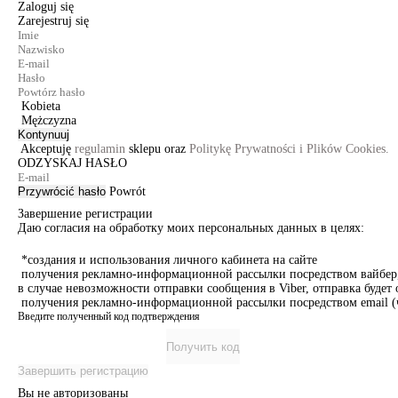
Zaloguj się
Zarejestruj się
Kobieta
Mężczyzna
Kontynuuj
Akceptuję
regulamin
sklepu oraz
Politykę Prywatności i Plików Cookies.
ODZYSKAJ HASŁO
Przywrócić hasło
Powrót
Завершение регистрации
Даю согласия на обработку моих персональных данных в целях:
*создания и использования личного кабинета на сайте
получения рекламно-информационной рассылки посредством вайбер, 
в случае невозможности отправки сообщения в Viber, отправка буде
получения рекламно-информационной рассылки посредством email (ч
Введите полученный код подтверждения
Получить код
Завершить регистрацию
Вы не авторизованы