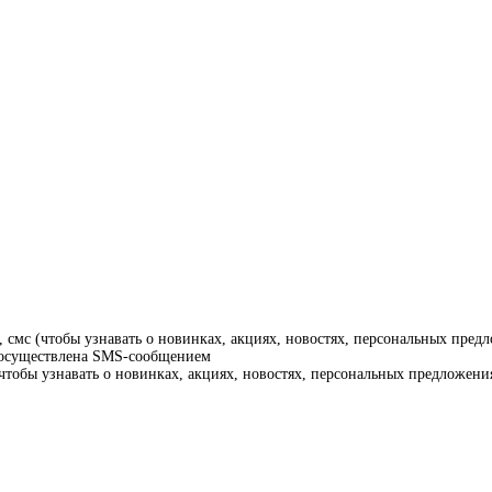
смс (чтобы узнавать о новинках, акциях, новостях, персональных предл
т осуществлена SMS-сообщением
тобы узнавать о новинках, акциях, новостях, персональных предложения