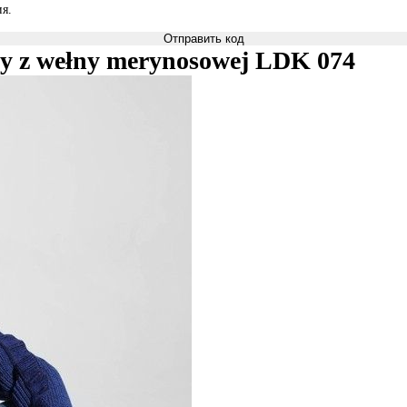
я.
Отправить код
dzy z wełny merynosowej LDK 074