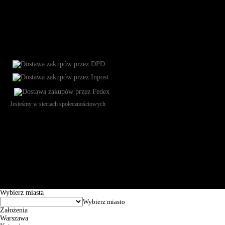
Jesteśmy w sieciach społecznościowych
Św. Teresy 91, 91-341, Łódź, Poland, NIP 732-216-37-57, REGON
101144034, Powszechna Kasa Oszczędności Bank Polski SA, ul.
Puławska 15, 02-515 Warszawa: 30102034080000410205628799.
Godziny pracy: 8:00-16:00 od poniedziałku do piątku. Czas realizacji
zamówienia wynosi od 24h do 2 dni roboczych.
© 2026 EuroTrade Tex Sp. z o.o.
Wybierz miasta
Założenia
Warszawa