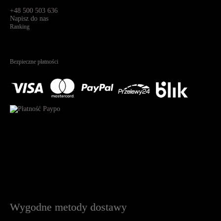
91-341, Łódź, Polska
+48 500 503 636
Napisz do nas
Ranking
4.95
Na podstawie
1823
recenzji
Bezpieczne płatności
Wygodne metody dostawy