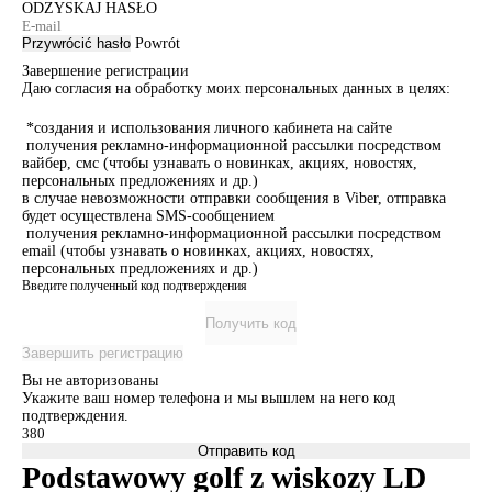
ODZYSKAJ HASŁO
Przywrócić hasło
Powrót
Завершение регистрации
Даю согласия на обработку моих персональных данных в целях:
*создания и использования личного кабинета на сайте
получения рекламно-информационной рассылки посредством
вайбер, смс (чтобы узнавать о новинках, акциях, новостях,
персональных предложениях и др.)
в случае невозможности отправки сообщения в Viber, отправка
будет осуществлена SMS-сообщением
получения рекламно-информационной рассылки посредством
email (чтобы узнавать о новинках, акциях, новостях,
персональных предложениях и др.)
Введите полученный код подтверждения
Получить код
Завершить регистрацию
Вы не авторизованы
Укажите ваш номер телефона и мы вышлем на него код
подтверждения.
Отправить код
Podstawowy golf z wiskozy LD