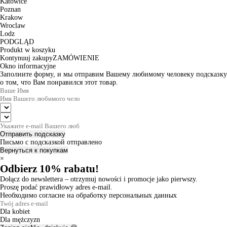
Katowice
Poznan
Krakow
Wroclaw
Lodz
PODGLĄD
Produkt w koszyku
Kontynuuj zakupy
ZAMÓWIENIE
Okno informacyjne
Заполните форму, и мы отправим Вашему любимому человеку подсказку
о том, что Вам понравился этот товар.
Отправить подсказку
Письмо с подсказкой отправлено
Вернуться к покупкам
×
Odbierz 10% rabatu!
Dołącz do newslettera – otrzymuj nowości i promocje jako pierwszy.
Proszę podać prawidłowy adres e-mail.
Необходимо согласие на обработку персональных данных
Dla kobiet
Dla mężczyzn