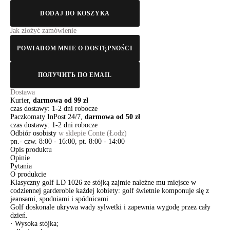
DODAJ DO KOSZYKA
Jak złożyć zamówienie
POWIADOM MNIE O DOSTĘPNOŚCI
ПОЛУЧИТЬ ПО EMAIL
Dostawa
Kurier,
darmowa od 99 zł
czas dostawy: 1-2 dni robocze
Paczkomaty InPost 24/7,
darmowa od 50 zł
czas dostawy: 1-2 dni robocze
Odbiór osobisty
w sklepie Conte (Łodz)
pn.- czw. 8:00 - 16:00, pt. 8:00 - 14:00
Opis produktu
Opinie
Pytania
O produkcie
Klasyczny golf LD 1026 ze stójką zajmie należne mu miejsce w
codziennej garderobie każdej kobiety: golf świetnie komponuje się z
jeansami, spodniami i spódnicami.
Golf doskonale ukrywa wady sylwetki i zapewnia wygodę przez cały
dzień.
· Wysoka stójka;