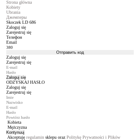
Strona główna
Kobiety
Ubrania
Джемперы
Skoczek LD 686
Zaloguj się
Zarejestruj się
Телефон
Email
Отправить код
Zaloguj się
Zarejestruj się
Zaloguj się
ODZYSKAJ HASŁO
Zaloguj się
Zarejestruj się
Kobieta
Mężczyzna
Kontynuuj
Akceptuję
regulamin
sklepu oraz
Politykę Prywatności i Plików