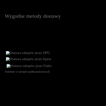
Wygodne metody dostawy
Jesteśmy w sieciach społecznościowych
Św. Teresy 91, 91-341, Łódź, Poland, NIP 732-216-37-57, REGON
101144034, Powszechna Kasa Oszczędności Bank Polski SA, ul.
Puławska 15, 02-515 Warszawa: 30102034080000410205628799.
Godziny pracy: 8:00-16:00 od poniedziałku do piątku. Czas realizacji
zamówienia wynosi od 24h do 2 dni roboczych.