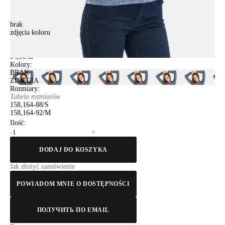
brak
zdjęcia koloru
Skoczek damska CELG LD 686, r.158,164-88, niebieski-biały
Skoczek damska CELG LD 686, r.158,164-88, niebieski-biały
94,90 zł
Kolory:
BRAK
ZDJĘCIA
Rozmiary:
Tabela rozmiarów
158,164-88/S
158,164-92/M
Ilość:
-
+
DODAJ DO KOSZYKA
Jak złożyć zamówienie
POWIADOM MNIE O DOSTĘPNOŚCI
ПОЛУЧИТЬ ПО EMAIL