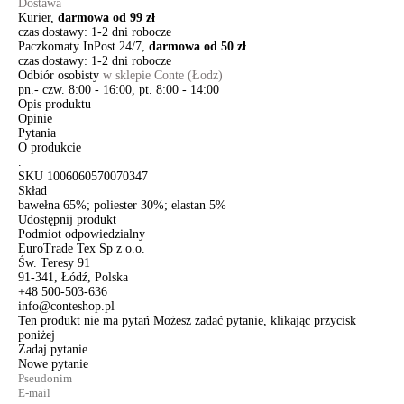
Dostawa
Kurier,
darmowa od 99 zł
czas dostawy: 1-2 dni robocze
Paczkomaty InPost 24/7,
darmowa od 50 zł
czas dostawy: 1-2 dni robocze
Odbiór osobisty
w sklepie Conte (Łodz)
pn.- czw. 8:00 - 16:00, pt. 8:00 - 14:00
Opis produktu
Opinie
Pytania
O produkcie
.
SKU
1006060570070347
Skład
bawełna 65%; poliester 30%; elastan 5%
Udostępnij produkt
Podmiot odpowiedzialny
EuroTrade Tex Sp z o.o.
Św. Teresy 91
91-341, Łódź, Polska
+48 500-503-636
info@conteshop.pl
Ten produkt nie ma pytań Możesz zadać pytanie, klikając przycisk
poniżej
Zadaj pytanie
Nowe pytanie