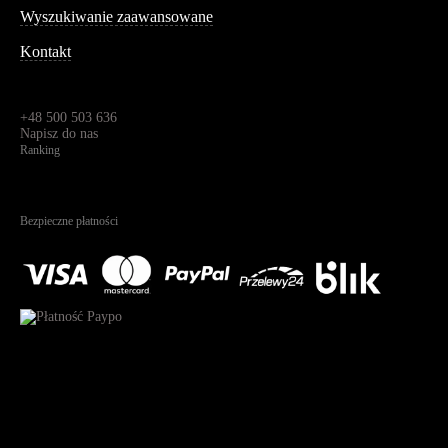
Wyszukiwanie zaawansowane
Kontakt
Dane kontaktowe
Św. Teresy 91,
91-341, Łódź, Polska
+48 500 503 636
Napisz do nas
Ranking
4.95
Na podstawie
1825
recenzji
Bezpieczne płatności