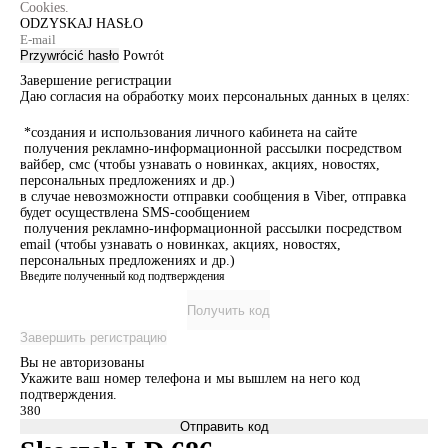
Cookies.
ODZYSKAJ HASŁO
Przywrócić hasło
Powrót
Завершение регистрации
Даю согласия на обработку моих персональных данных в целях:
*создания и использования личного кабинета на сайте
получения рекламно-информационной рассылки посредством
вайбер, смс (чтобы узнавать о новинках, акциях, новостях,
персональных предложениях и др.)
в случае невозможности отправки сообщения в Viber, отправка
будет осуществлена SMS-сообщением
получения рекламно-информационной рассылки посредством
email (чтобы узнавать о новинках, акциях, новостях,
персональных предложениях и др.)
Введите полученный код подтверждения
Получить код
Завершить регистрацию
Вы не авторизованы
Укажите ваш номер телефона и мы вышлем на него код
подтверждения.
Отправить код