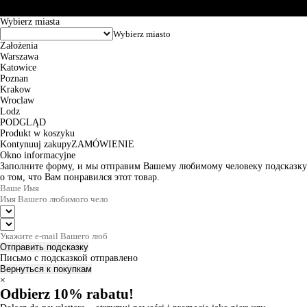
© 2026 EuroTrade Tex Sp. z o.o.
Wybierz miasta
Założenia
Warszawa
Katowice
Poznan
Krakow
Wroclaw
Lodz
PODGLĄD
Produkt w koszyku
Kontynuuj zakupy
ZAMÓWIENIE
Okno informacyjne
Заполните форму, и мы отправим Вашему любимому человеку подсказку
о том, что Вам понравился этот товар.
Отправить подсказку
Письмо с подсказкой отправлено
Вернуться к покупкам
×
Odbierz 10% rabatu!