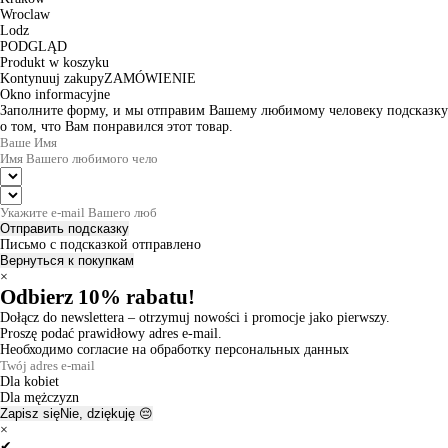
Wroclaw
Lodz
PODGLĄD
Produkt w koszyku
Kontynuuj zakupy
ZAMÓWIENIE
Okno informacyjne
Заполните форму, и мы отправим Вашему любимому человеку подсказку
о том, что Вам понравился этот товар.
Отправить подсказку
Письмо с подсказкой отправлено
Вернуться к покупкам
×
Odbierz 10% rabatu!
Dołącz do newslettera – otrzymuj nowości i promocje jako pierwszy.
Proszę podać prawidłowy adres e-mail.
Необходимо согласие на обработку персональных данных
Dla kobiet
Dla mężczyzn
Zapisz się
Nie, dziękuję 😔
×
✔