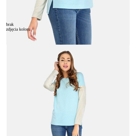
brak
zdjęcia koloru
Sweter damski CELG LD 674, r.158,164-100, azure-beige
Sweter damski CELG LD 674, r.158,164-100, azure-beige
117,90 zł
Kolory:
BRAK
ZDJĘCIA
BRAK
ZDJĘCIA
Rozmiary:
Tabela rozmiarów
158,164-100/XL
170,176-96/L
170,176-100/XL
Ilość:
-
+
DODAJ DO KOSZYKA
Jak złożyć zamówienie
POWIADOM MNIE O DOSTĘPNOŚCI