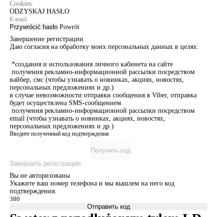
Cookies.
ODZYSKAJ HASŁO
Przywrócić hasło
Powrót
Завершение регистрации
Даю согласия на обработку моих персональных данных в целях:
*создания и использования личного кабинета на сайте
получения рекламно-информационной рассылки посредством
вайбер, смс (чтобы узнавать о новинках, акциях, новостях,
персональных предложениях и др.)
в случае невозможности отправки сообщения в Viber, отправка
будет осуществлена SMS-сообщением
получения рекламно-информационной рассылки посредством
email (чтобы узнавать о новинках, акциях, новостях,
персональных предложениях и др.)
Введите полученный код подтверждения
Получить код
Завершить регистрацию
Вы не авторизованы
Укажите ваш номер телефона и мы вышлем на него код
подтверждения.
Отправить код