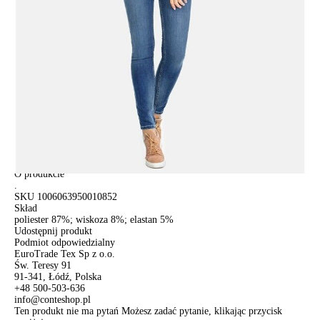
ПОЛУЧИТЬ ПО EMAIL
Dostawa
Kurier,
darmowa od 99 zł
czas dostawy: 1-2 dni robocze
Paczkomaty InPost 24/7,
darmowa od 50 zł
czas dostawy: 1-2 dni robocze
Odbiór osobisty
w sklepie Conte (Łodz)
pn.- czw. 8:00 - 16:00, pt. 8:00 - 14:00
Opis produktu
Opinie
Pytania
O produkcie
.
SKU
1006063950010852
Skład
poliester 87%; wiskoza 8%; elastan 5%
Udostępnij produkt
Podmiot odpowiedzialny
EuroTrade Tex Sp z o.o.
Św. Teresy 91
91-341, Łódź, Polska
+48 500-503-636
info@conteshop.pl
Ten produkt nie ma pytań Możesz zadać pytanie, klikając przycisk