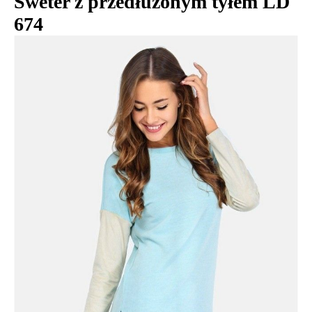
Sweter z przedłużonym tyłem LD
674