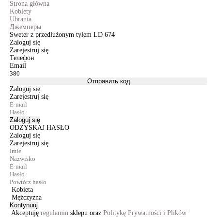
Strona główna
Kobiety
Ubrania
Джемперы
Sweter z przedłużonym tyłem LD 674
Zaloguj się
Zarejestruj się
Телефон
Email
Отправить код
Zaloguj się
Zarejestruj się
Zaloguj się
ODZYSKAJ HASŁO
Zaloguj się
Zarejestruj się
Kobieta
Mężczyzna
Kontynuuj
Akceptuję
regulamin
sklepu oraz
Politykę Prywatności i Plików