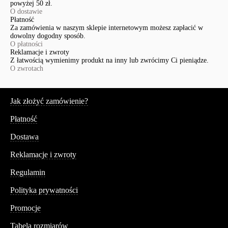
powyżej 50 zł.
O dostawie
Płatność
Za zamówienia w naszym sklepie internetowym możesz zapłacić w
dowolny dogodny sposób.
O płatności
Reklamacje i zwroty
Z łatwością wymienimy produkt na inny lub zwrócimy Ci pieniądze.
O zwrotach
Serwis
Jak złożyć zamówienie?
Płatność
Dostawa
Reklamacje i zwroty
Regulamin
Polityka prywatności
Promocje
Tabela rozmiarów