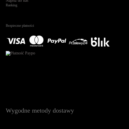
Napisz do nas
Ranking
4.95
Na podstawie
1823
recenzji
Bezpieczne płatności
Wygodne metody dostawy