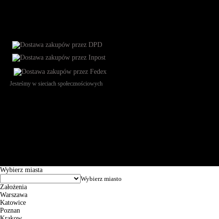
Jesteśmy w sieciach społecznościowych
Św. Teresy 91, 91-341, Łódź, Poland, NIP 732-216-37-57, REGON
101144034, Powszechna Kasa Oszczędności Bank Polski SA, ul.
Puławska 15, 02-515 Warszawa: 30102034080000410205628799.
Godziny pracy: 8:00-16:00 od poniedziałku do piątku. Czas realizacji
zamówienia wynosi od 24h do 2 dni roboczych.
© 2026 EuroTrade Tex Sp. z o.o.
Wybierz miasta
Założenia
Warszawa
Katowice
Poznan
Krakow