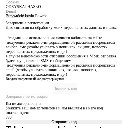
Cookies.
ODZYSKAJ HASŁO
Przywrócić hasło
Powrót
Завершение регистрации
Даю согласия на обработку моих персональных данных в целях:
*создания и использования личного кабинета на сайте
получения рекламно-информационной рассылки посредством
вайбер, смс (чтобы узнавать о новинках, акциях, новостях,
персональных предложениях и др.)
в случае невозможности отправки сообщения в Viber, отправка
будет осуществлена SMS-сообщением
получения рекламно-информационной рассылки посредством
email (чтобы узнавать о новинках, акциях, новостях,
персональных предложениях и др.)
Введите полученный код подтверждения
Получить код
Завершить регистрацию
Вы не авторизованы
Укажите ваш номер телефона и мы вышлем на него код
подтверждения.
Отправить код