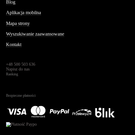
Blog
Aplikacja mobilna
Informacja
Mapa strony
Wyszukiwanie zaawansowane
Kontakt
Dane kontaktowe
Św. Teresy 91,
91-341, Łódź, Polska
+48 500 503 636
Napisz do nas
Ranking
4.95
Na podstawie
1825
recenzji
Bezpieczne płatności