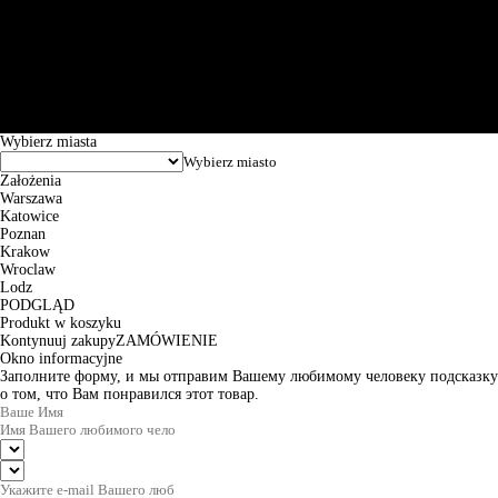
Św. Teresy 91, 91-341, Łódź, Poland, NIP 732-216-37-57, REGON
101144034, Powszechna Kasa Oszczędności Bank Polski SA, ul.
Puławska 15, 02-515 Warszawa: 30102034080000410205628799.
Godziny pracy: 8:00-16:00 od poniedziałku do piątku. Czas realizacji
zamówienia wynosi od 24h do 2 dni roboczych.
© 2026 EuroTrade Tex Sp. z o.o.
Wybierz miasta
Założenia
Warszawa
Katowice
Poznan
Krakow
Wroclaw
Lodz
PODGLĄD
Produkt w koszyku
Kontynuuj zakupy
ZAMÓWIENIE
Okno informacyjne
Заполните форму, и мы отправим Вашему любимому человеку подсказку
о том, что Вам понравился этот товар.