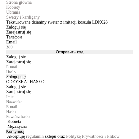
Strona główna
Kobiety
Ubrania
Swetry i kardigany
Teksturowane dzianiny sweter z imitacji koszula LDK028
Zaloguj się
Zarejestruj się
Телефон
Email
Отправить код
Zaloguj się
Zarejestruj się
Zaloguj się
ODZYSKAJ HASŁO
Zaloguj się
Zarejestruj się
Kobieta
Mężczyzna
Kontynuuj
Akceptuję
regulamin
sklepu oraz
Politykę Prywatności i Plików