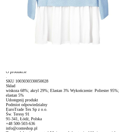
ПОЛУЧИТЬ ПО EMAIL
Dostawa
Kurier,
darmowa od 99 zł
czas dostawy: 1-2 dni robocze
Paczkomaty InPost 24/7,
darmowa od 50 zł
czas dostawy: 1-2 dni robocze
Odbiór osobisty
w sklepie Conte (Łodz)
pn.- czw. 8:00 - 16:00, pt. 8:00 - 14:00
Opis produktu
Opinie
Pytania
O produkcie
.
SKU
1003030330050028
Skład
wiskoza 68%; akryl 29%; Elastan 3% Wykończenie: Poliester 95%;
elastan 5%
Udostępnij produkt
Podmiot odpowiedzialny
EuroTrade Tex Sp z o.o.
Św. Teresy 91
91-341, Łódź, Polska
+48 500-503-636
info@conteshop.pl