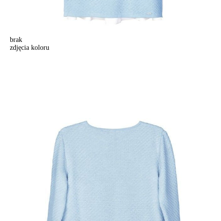
brak
zdjęcia koloru
Skoczek damska LDK028, r.158,164-92, błękitny
Skoczek damska LDK028, r.158,164-92, błękitny
186,90 zł
Kolory:
BRAK
ZDJĘCIA
BRAK
ZDJĘCIA
Rozmiary:
Tabela rozmiarów
158,164-92/M
170,176-84/XS
170,176-88/S
Ilość:
-
+
DODAJ DO KOSZYKA
Jak złożyć zamówienie
POWIADOM MNIE O DOSTĘPNOŚCI