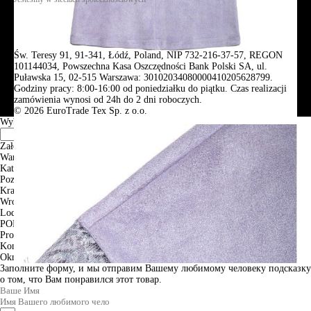
Św. Teresy 91, 91-341, Łódź, Poland, NIP 732-216-37-57, REGON
101144034, Powszechna Kasa Oszczędności Bank Polski SA, ul.
Puławska 15, 02-515 Warszawa: 30102034080000410205628799.
Godziny pracy: 8:00-16:00 od poniedziałku do piątku. Czas realizacji
zamówienia wynosi od 24h do 2 dni roboczych.
© 2026 EuroTrade Tex Sp. z o.o.
Wybierz miasta
Założenia
Warszawa
Katowice
Poznan
Krakow
Wroclaw
Lodz
PODGLĄD
Produkt w koszyku
Kontynuuj zakupy
ZAMÓWIENIE
Okno informacyjne
Заполните форму, и мы отправим Вашему любимому человеку подсказку
о том, что Вам понравился этот товар.