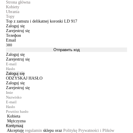
Strona główna
Kobiety
Ubrania
Topy
Top z zamszu i delikatnej koronki LD 917
Zaloguj się
Zarejestruj się
Телефон
Email
Отправить код
Zaloguj się
Zarejestruj się
Zaloguj się
ODZYSKAJ HASŁO
Zaloguj się
Zarejestruj się
Kobieta
Mężczyzna
Kontynuuj
Akceptuję
regulamin
sklepu oraz
Politykę Prywatności i Plików