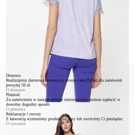
91-341, Łódź, Polska
+48 500-503-636
info@conteshop.pl
Ten produkt nie ma pytań Możesz zadać pytanie, klikając przycisk
poniżej
Zadaj pytanie
Nowe pytanie
Wyślij
Dostawa
Realizujemy darmową dostawę na terenie całej Polski dla zamówień
powyżej 50 zł.
O dostawie
Płatność
Za zamówienia w naszym sklepie internetowym możesz zapłacić w
dowolny dogodny sposób.
O płatności
Reklamacje i zwroty
Z łatwością wymienimy produkt na inny lub zwrócimy Ci pieniądze.
O zwrotach