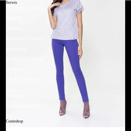
Serwis
Jak złożyć zamówienie?
Płatność
Dostawa
Reklamacje i zwroty
Regulamin
Polityka prywatności
Promocje
Tabela rozmiarów
FAQ
Promocje
Tabela rozmiarów
FAQ
Conteshop
O firmie