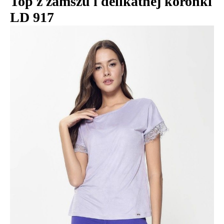
Top z zamszu i delikatnej koronki
LD 917