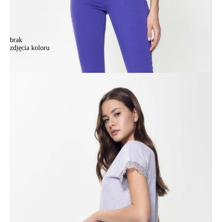
brak
zdjęcia koloru
Top damski CONTE ELEGANT LD 917, r.170-100, lavender frost
Top damski CONTE ELEGANT LD 917, r.170-100, lavender frost
180,90 zł
45%
99,90 zł
Kolory:
BRAK
ZDJĘCIA
BRAK
ZDJĘCIA
Rozmiary:
Tabela rozmiarów
170-84/XS
170-88/S
170-92/M
170-96/L
170-100/XL
Ilość:
-
+
DODAJ DO KOSZYKA