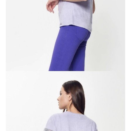
Jak złożyć zamówienie
POWIADOM MNIE O DOSTĘPNOŚCI
ПОЛУЧИТЬ ПО EMAIL
Dostawa
Kurier,
darmowa od 99 zł
czas dostawy: 1-2 dni robocze
Paczkomaty InPost 24/7,
darmowa od 50 zł
czas dostawy: 1-2 dni robocze
Odbiór osobisty
w sklepie Conte (Łodz)
pn.- czw. 8:00 - 16:00, pt. 8:00 - 14:00
Opis produktu
Opinie
Pytania
O produkcie
.
SKU
1006064720190949
Skład
poliester 88%; elastan 12%
Udostępnij produkt
Podmiot odpowiedzialny
EuroTrade Tex Sp z o.o.
Św. Teresy 91