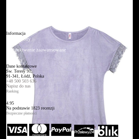
Adres sklepu firmowego
Blog
Aplikacja mobilna
Informacja
Mapa strony
Wyszukiwanie zaawansowane
Kontakt
Dane kontaktowe
Św. Teresy 91,
91-341, Łódź, Polska
+48 500 503 636
Napisz do nas
Ranking
4.95
Na podstawie
1823
recenzji
Bezpieczne płatności