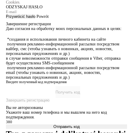
Cookies.
ODZYSKAJ HASŁO
Przywrócić hasło
Powrót
Завершение регистрации
Даю согласия на обработку моих персональных данных в целях:
*создания и использования личного кабинета на сайте
получения рекламно-информационной рассылки посредством
вайбер, смс (чтобы узнавать о новинках, акциях, новостях,
персональных предложениях и др.)
в случае невозможности отправки сообщения в Viber, отправка
будет осуществлена SMS-сообщением
получения рекламно-информационной рассылки посредством
email (чтобы узнавать о новинках, акциях, новостях,
персональных предложениях и др.)
Введите полученный код подтверждения
Получить код
Завершить регистрацию
Вы не авторизованы
Укажите ваш номер телефона и мы вышлем на него код
подтверждения.
Отправить код