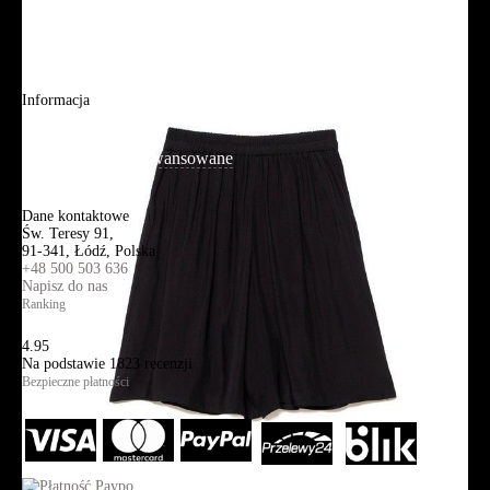
Adres sklepu firmowego
Blog
Aplikacja mobilna
Informacja
Mapa strony
Wyszukiwanie zaawansowane
Kontakt
Dane kontaktowe
Św. Teresy 91,
91-341, Łódź, Polska
+48 500 503 636
Napisz do nas
Ranking
4.95
Na podstawie
1823
recenzji
Bezpieczne płatności