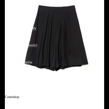
Jak złożyć zamówienie?
Płatność
Dostawa
Reklamacje i zwroty
Regulamin
Polityka prywatności
Promocje
Tabela rozmiarów
FAQ
Promocje
Tabela rozmiarów
FAQ
Conteshop
O firmie