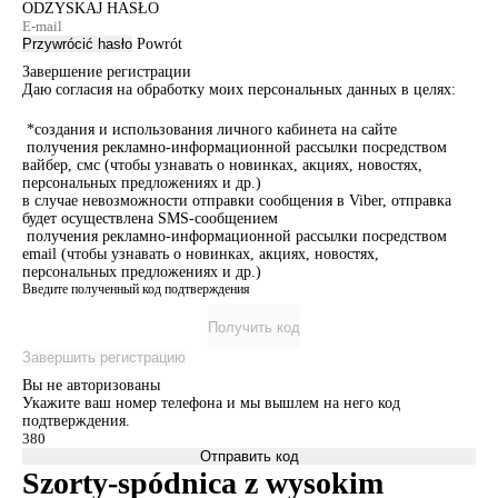
ODZYSKAJ HASŁO
Przywrócić hasło
Powrót
Завершение регистрации
Даю согласия на обработку моих персональных данных в целях:
*создания и использования личного кабинета на сайте
получения рекламно-информационной рассылки посредством
вайбер, смс (чтобы узнавать о новинках, акциях, новостях,
персональных предложениях и др.)
в случае невозможности отправки сообщения в Viber, отправка
будет осуществлена SMS-сообщением
получения рекламно-информационной рассылки посредством
email (чтобы узнавать о новинках, акциях, новостях,
персональных предложениях и др.)
Введите полученный код подтверждения
Получить код
Завершить регистрацию
Вы не авторизованы
Укажите ваш номер телефона и мы вышлем на него код
подтверждения.
Отправить код
Szorty-spódnica z wysokim