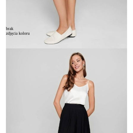
brak
zdjęcia koloru
.
.
187,90 zł
Kolory:
BRAK
ZDJĘCIA
BRAK
ZDJĘCIA
Rozmiary:
Tabela rozmiarów
170-84-90/XS
170-88-94/S
170-92-98/M
170-96-102/L
170-100-106/XL
Ilość:
-
+
DODAJ DO KOSZYKA