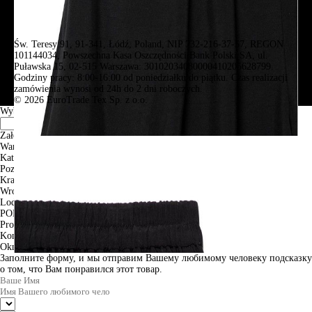
Św. Teresy 91, 91-341, Łódź, Poland, NIP 732-216-37-57, REGON
101144034, Powszechna Kasa Oszczędności Bank Polski SA, ul.
Puławska 15, 02-515 Warszawa: 30102034080000410205628799.
Godziny pracy: 8:00-16:00 od poniedziałku do piątku. Czas realizacji
zamówienia wynosi od 24h do 2 dni roboczych.
© 2026 EuroTrade Tex Sp. z o.o.
Wybierz miasta
Założenia
Warszawa
Katowice
Poznan
Krakow
Wroclaw
Lodz
PODGLĄD
Produkt w koszyku
Kontynuuj zakupy
ZAMÓWIENIE
Okno informacyjne
Заполните форму, и мы отправим Вашему любимому человеку подсказку
о том, что Вам понравился этот товар.