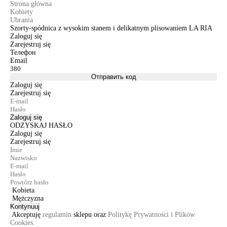
Strona główna
Kobiety
Ubrania
Szorty-spódnica z wysokim stanem i delikatnym plisowaniem LA RIA
Zaloguj się
Zarejestruj się
Телефон
Email
Отправить код
Zaloguj się
Zarejestruj się
Zaloguj się
ODZYSKAJ HASŁO
Zaloguj się
Zarejestruj się
Kobieta
Mężczyzna
Kontynuuj
Akceptuję
regulamin
sklepu oraz
Politykę Prywatności i Plików
Cookies.