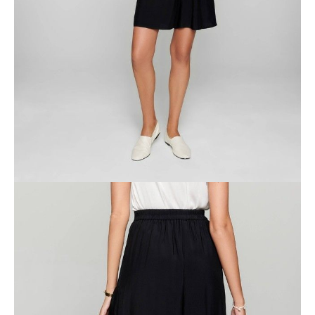
Jak złożyć zamówienie
POWIADOM MNIE O DOSTĘPNOŚCI
ПОЛУЧИТЬ ПО EMAIL
Dostawa
Kurier,
darmowa od 99 zł
czas dostawy: 1-2 dni robocze
Paczkomaty InPost 24/7,
darmowa od 50 zł
czas dostawy: 1-2 dni robocze
Odbiór osobisty
w sklepie Conte (Łodz)
pn.- czw. 8:00 - 16:00, pt. 8:00 - 14:00
Opis produktu
Opinie
Pytania
O produkcie
.
SKU
1005110050010588
Skład
wiskoza 100%
Udostępnij produkt
Podmiot odpowiedzialny
EuroTrade Tex Sp z o.o.
Św. Teresy 91
91-341, Łódź, Polska