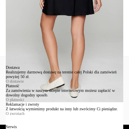
+48 500-503-636
info@conteshop.pl
Ten produkt nie ma pytań Możesz zadać pytanie, klikając przycisk
poniżej
Zadaj pytanie
Nowe pytanie
Wyślij
Dostawa
Realizujemy darmową dostawę na terenie całej Polski dla zamówień
powyżej 50 zł.
O dostawie
Płatność
Za zamówienia w naszym sklepie internetowym możesz zapłacić w
dowolny dogodny sposób.
O płatności
Reklamacje i zwroty
Z łatwością wymienimy produkt na inny lub zwrócimy Ci pieniądze.
O zwrotach
Serwis