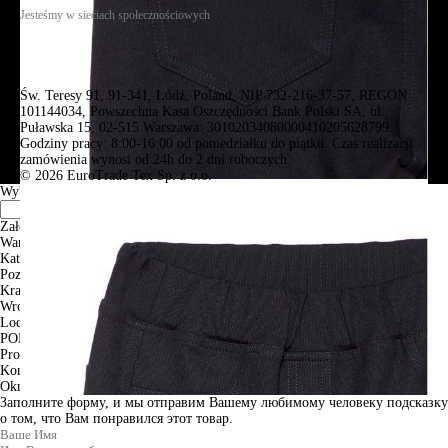
Jesteśmy w sieciach społecznościowych
Św. Teresy 91, 91-341, Łódź, Poland, NIP 732-216-37-57, REGON
101144034, Powszechna Kasa Oszczędności Bank Polski SA, ul.
Puławska 15, 02-515 Warszawa: 30102034080000410205628799.
Godziny pracy: 8:00-16:00 od poniedziałku do piątku. Czas realizacji
zamówienia wynosi od 24h do 2 dni roboczych.
© 2026 EuroTrade Tex Sp. z o.o.
Wybierz miasta
Założenia
Warszawa
Katowice
Poznan
Krakow
Wroclaw
Lodz
PODGLĄD
Produkt w koszyku
Kontynuuj zakupy
ZAMÓWIENIE
Okno informacyjne
Заполните форму, и мы отправим Вашему любимому человеку подсказку
о том, что Вам понравился этот товар.