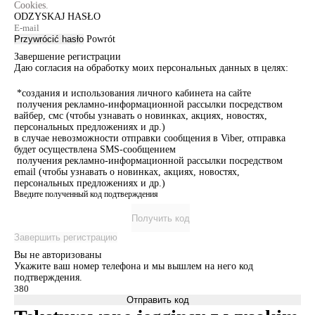
Cookies.
ODZYSKAJ HASŁO
Przywrócić hasło
Powrót
Завершение регистрации
Даю согласия на обработку моих персональных данных в целях:
*создания и использования личного кабинета на сайте
получения рекламно-информационной рассылки посредством
вайбер, смс (чтобы узнавать о новинках, акциях, новостях,
персональных предложениях и др.)
в случае невозможности отправки сообщения в Viber, отправка
будет осуществлена SMS-сообщением
получения рекламно-информационной рассылки посредством
email (чтобы узнавать о новинках, акциях, новостях,
персональных предложениях и др.)
Введите полученный код подтверждения
Получить код
Завершить регистрацию
Вы не авторизованы
Укажите ваш номер телефона и мы вышлем на него код
подтверждения.
Отправить код