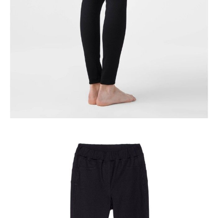
DODAJ DO KOSZYKA
Jak złożyć zamówienie
POWIADOM MNIE O DOSTĘPNOŚCI
ПОЛУЧИТЬ ПО EMAIL
Dostawa
Kurier,
darmowa od 99 zł
czas dostawy: 1-2 dni robocze
Paczkomaty InPost 24/7,
darmowa od 50 zł
czas dostawy: 1-2 dni robocze
Odbiór osobisty
w sklepie Conte (Łodz)
pn.- czw. 8:00 - 16:00, pt. 8:00 - 14:00
Opis produktu
Opinie
Pytania
O produkcie
.
SKU
1005091490011116
Skład
wiskoza 65%; poliamid 25%; elastan 10%
Udostępnij produkt
Podmiot odpowiedzialny
EuroTrade Tex Sp z o.o.