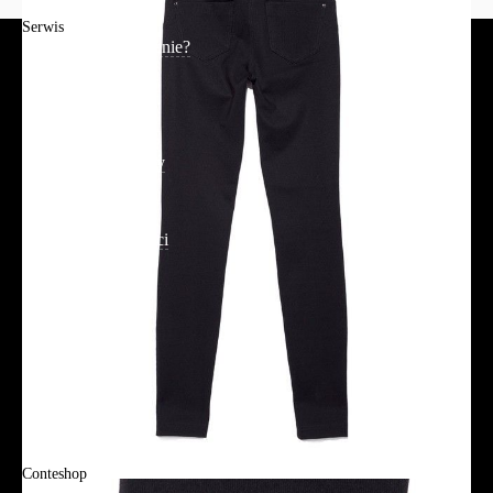
Serwis
Jak złożyć zamówienie?
Płatność
Dostawa
Reklamacje i zwroty
Regulamin
Polityka prywatności
Promocje
Tabela rozmiarów
FAQ
Promocje
Tabela rozmiarów
FAQ
Conteshop