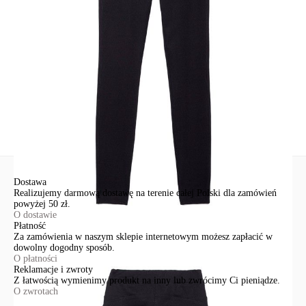
Św. Teresy 91
91-341, Łódź, Polska
+48 500-503-636
info@conteshop.pl
Ten produkt nie ma pytań Możesz zadać pytanie, klikając przycisk
poniżej
Zadaj pytanie
Nowe pytanie
Wyślij
Dostawa
Realizujemy darmową dostawę na terenie całej Polski dla zamówień
powyżej 50 zł.
O dostawie
Płatność
Za zamówienia w naszym sklepie internetowym możesz zapłacić w
dowolny dogodny sposób.
O płatności
Reklamacje i zwroty
Z łatwością wymienimy produkt na inny lub zwrócimy Ci pieniądze.
O zwrotach