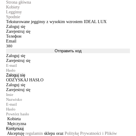
Strona główna
Kobiety
Legginsy
Spodnie
Teksturowane jegginsy z wysokim wzrostem IDEAL LUX
Zaloguj się
Zarejestruj się
Телефон
Email
Отправить код
Zaloguj się
Zarejestruj się
Zaloguj się
ODZYSKAJ HASŁO
Zaloguj się
Zarejestruj się
Kobieta
Mężczyzna
Kontynuuj
Akceptuję
regulamin
sklepu oraz
Politykę Prywatności i Plików