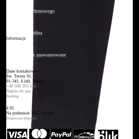
O firmie
Adres sklepu firmowego
Blog
Aplikacja mobilna
Informacja
Mapa strony
Wyszukiwanie zaawansowane
Kontakt
Dane kontaktowe
Św. Teresy 91,
91-341, Łódź, Polska
+48 500 503 636
Napisz do nas
Ranking
4.95
Na podstawie
1825
recenzji
Bezpieczne płatności