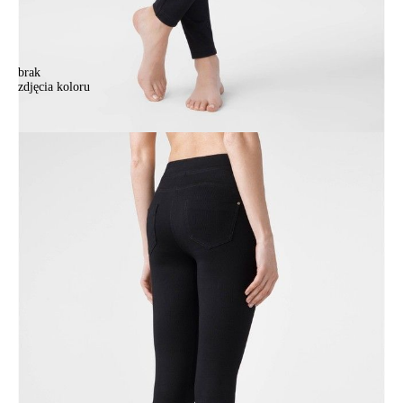
brak
zdjęcia koloru
.
.
255,90 zł
Kolory:
BRAK
ZDJĘCIA
Rozmiary:
Tabela rozmiarów
164-90/XS
164-94/S
164-98/M
164-102/L
164-106/XL
170-90/XS
170-94/S
170-98/M
170-102/L
170-106/XL
Ilość:
-
+