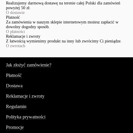
Realizujemy darmową dostawę na terenie całej Polski dla zamówień
powyżej 50 zł.
O dostawie
Płatność
Za zamówienia w naszym sklepie internetowym możesz zapłacić w
dowolny dogodny sposób.
O płatności
Reklamacje i zwroty
Z łatwością wymienimy produkt na inny lub zwrócimy Ci pieniądze.
O zwrotach
Serwis
Jak złożyć zamówienie?
Płatność
Dostawa
Reklamacje i zwroty
Regulamin
Polityka prywatności
Promocje