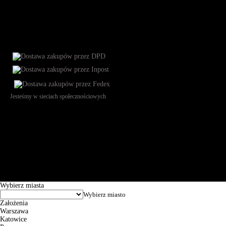
Jesteśmy w sieciach społecznościowych
Św. Teresy 91, 91-341, Łódź, Poland, NIP 732-216-37-57, REGON
101144034, Powszechna Kasa Oszczędności Bank Polski SA, ul.
Puławska 15, 02-515 Warszawa: 30102034080000410205628799.
Godziny pracy: 8:00-16:00 od poniedziałku do piątku. Czas realizacji
zamówienia wynosi od 24h do 2 dni roboczych.
© 2026 EuroTrade Tex Sp. z o.o.
Wybierz miasta
Założenia
Warszawa
Katowice