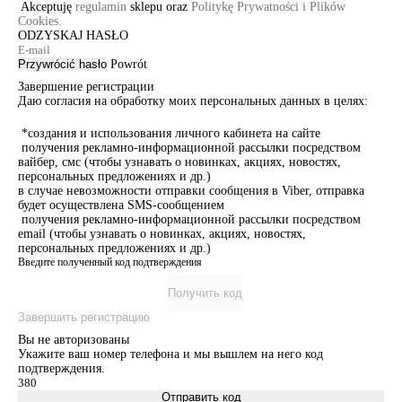
Akceptuję
regulamin
sklepu oraz
Politykę Prywatności i Plików
Cookies.
ODZYSKAJ HASŁO
Przywrócić hasło
Powrót
Завершение регистрации
Даю согласия на обработку моих персональных данных в целях:
*создания и использования личного кабинета на сайте
получения рекламно-информационной рассылки посредством
вайбер, смс (чтобы узнавать о новинках, акциях, новостях,
персональных предложениях и др.)
в случае невозможности отправки сообщения в Viber, отправка
будет осуществлена SMS-сообщением
получения рекламно-информационной рассылки посредством
email (чтобы узнавать о новинках, акциях, новостях,
персональных предложениях и др.)
Введите полученный код подтверждения
Получить код
Завершить регистрацию
Вы не авторизованы
Укажите ваш номер телефона и мы вышлем на него код
подтверждения.
Отправить код