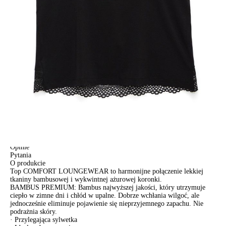
DODAJ DO KOSZYKA
Jak złożyć zamówienie
POWIADOM MNIE O DOSTĘPNOŚCI
ПОЛУЧИТЬ ПО EMAIL
Dostawa
Kurier,
darmowa od 99 zł
czas dostawy: 1-2 dni robocze
Paczkomaty InPost 24/7,
darmowa od 50 zł
czas dostawy: 1-2 dni robocze
Odbiór osobisty
w sklepie Conte (Łodz)
pn.- czw. 8:00 - 16:00, pt. 8:00 - 14:00
Opis produktu
Opinie
Pytania
O produkcie
Top COMFORT LOUNGEWEAR to harmonijne połączenie lekkiej
tkaniny bambusowej i wykwintnej ażurowej koronki.
BAMBUS PREMIUM: Bambus najwyższej jakości, który utrzymuje
ciepło w zimne dni i chłód w upalne. Dobrze wchłania wilgoć, ale
jednocześnie eliminuje pojawienie się nieprzyjemnego zapachu. Nie
podrażnia skóry.
· Przylegająca sylwetka