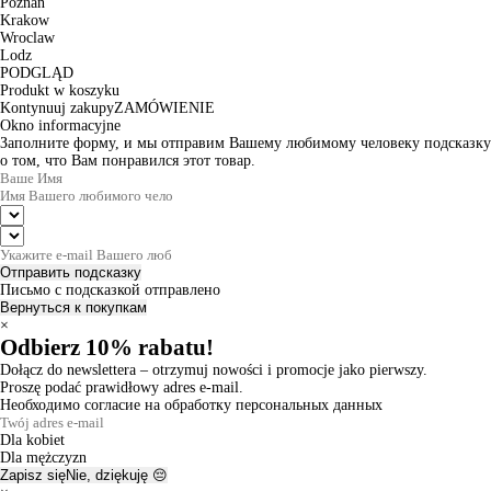
Poznan
Krakow
Wroclaw
Lodz
PODGLĄD
Produkt w koszyku
Kontynuuj zakupy
ZAMÓWIENIE
Okno informacyjne
Заполните форму, и мы отправим Вашему любимому человеку подсказку
о том, что Вам понравился этот товар.
Отправить подсказку
Письмо с подсказкой отправлено
Вернуться к покупкам
×
Odbierz 10% rabatu!
Dołącz do newslettera – otrzymuj nowości i promocje jako pierwszy.
Proszę podać prawidłowy adres e-mail.
Необходимо согласие на обработку персональных данных
Dla kobiet
Dla mężczyzn
Zapisz się
Nie, dziękuję 😔