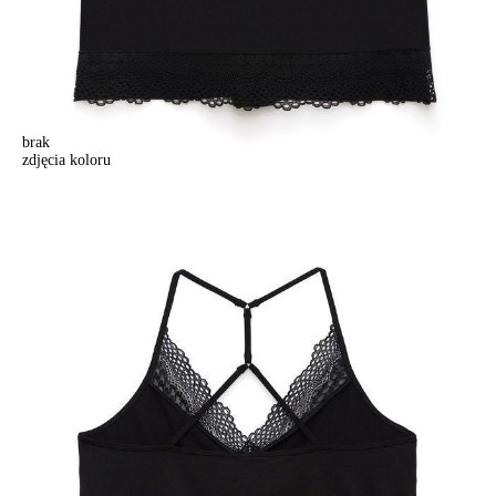
brak
zdjęcia koloru
Top damski COMFORT LOUNGEWEAR LHW 989, r.170-84, czarny
Top damski COMFORT LOUNGEWEAR LHW 989, r.170-84, czarny
104,90 zł
Kolory:
BRAK
ZDJĘCIA
BRAK
ZDJĘCIA
Rozmiary:
Tabela rozmiarów
170-84/XS
170-88/S
170-92/M
170-96/L
170-100/XL
Ilość:
-
+