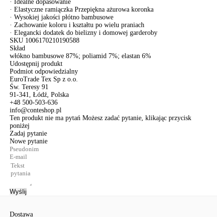
· Idealne dopasowanie
· Elastyczne ramiączka Przepiękna ażurowa koronka
· Wysokiej jakości płótno bambusowe
· Zachowanie koloru i kształtu po wielu praniach
· Elegancki dodatek do bielizny i domowej garderoby
SKU
1006170210190588
Skład
włókno bambusowe 87%; poliamid 7%; elastan 6%
Udostępnij produkt
Podmiot odpowiedzialny
EuroTrade Tex Sp z o.o.
Św. Teresy 91
91-341, Łódź, Polska
+48 500-503-636
info@conteshop.pl
Ten produkt nie ma pytań Możesz zadać pytanie, klikając przycisk
poniżej
Zadaj pytanie
Nowe pytanie
Wyślij
Dostawa