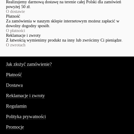
Realizujemy darmową dostawę na terenie całej Polski dla zamówień
powyżej 50 zł.
O dostawie
Płatność
Za zamówienia w naszym sklepie internetowym możesz zapłacić w
dowolny dogodny sposób.
O płatności
Reklamacje i zwroty
Z łatwością wymienimy produkt na inny lub zwrócimy Ci pieniądze.
O zwrotach
Serwis
Jak złożyć zamówienie?
Płatność
Dostawa
Reklamacje i zwroty
Regulamin
Polityka prywatności
Promocje