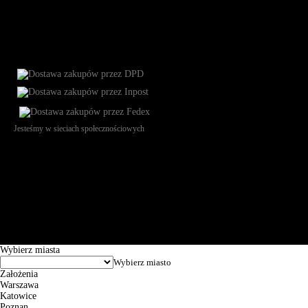
Jesteśmy w sieciach społecznościowych
Św. Teresy 91, 91-341, Łódź, Poland, NIP 732-216-37-57, REGON
101144034, Powszechna Kasa Oszczędności Bank Polski SA, ul.
Puławska 15, 02-515 Warszawa: 30102034080000410205628799.
Godziny pracy: 8:00-16:00 od poniedziałku do piątku. Czas realizacji
zamówienia wynosi od 24h do 2 dni roboczych.
© 2026 EuroTrade Tex Sp. z o.o.
Wybierz miasta
Założenia
Warszawa
Katowice
Poznan