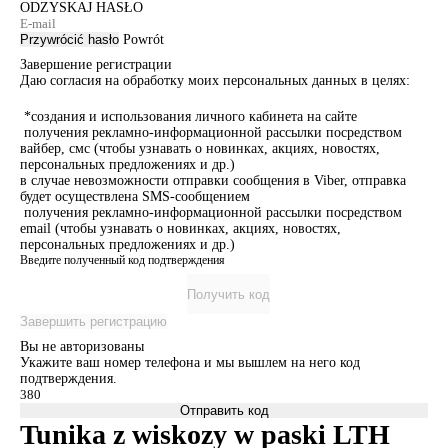
ODZYSKAJ HASŁO
Przywrócić hasło
Powrót
Завершение регистрации
Даю согласия на обработку моих персональных данных в целях:
*создания и использования личного кабинета на сайте
получения рекламно-информационной рассылки посредством
вайбер, смс (чтобы узнавать о новинках, акциях, новостях,
персональных предложениях и др.)
в случае невозможности отправки сообщения в Viber, отправка
будет осуществлена SMS-сообщением
получения рекламно-информационной рассылки посредством
email (чтобы узнавать о новинках, акциях, новостях,
персональных предложениях и др.)
Введите полученный код подтверждения
Получить код
Завершить регистрацию
Вы не авторизованы
Укажите ваш номер телефона и мы вышлем на него код
подтверждения.
Отправить код
Tunika z wiskozy w paski LTH