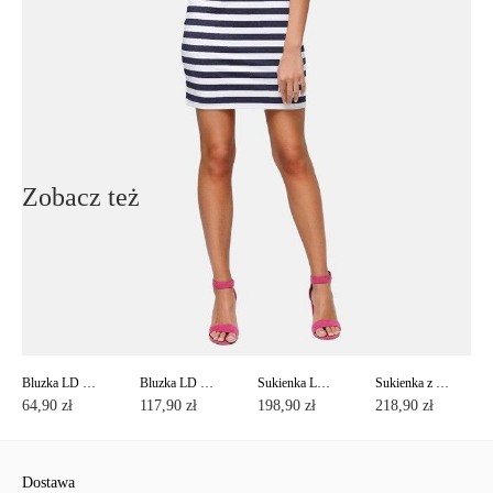
Ten produkt nie ma pytań Możesz zadać pytanie, klikając przycisk
poniżej
Zadaj pytanie
Nowe pytanie
Wyślij
Zobacz też
Bluzka LD 498
Bluzka LD 478
Sukienka LPL 523
Sukienka z koronkową wstawką i kieszeniami po bokach LPL 530
64,90 zł
117,90 zł
198,90 zł
218,90 zł
Dostawa