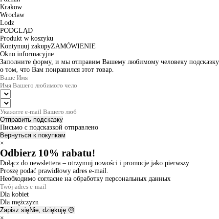
Krakow
Wroclaw
Lodz
PODGLĄD
Produkt w koszyku
Kontynuuj zakupy
ZAMÓWIENIE
Okno informacyjne
Заполните форму, и мы отправим Вашему любимому человеку подсказку
о том, что Вам понравился этот товар.
Отправить подсказку
Письмо с подсказкой отправлено
Вернуться к покупкам
×
Odbierz 10% rabatu!
Dołącz do newslettera – otrzymuj nowości i promocje jako pierwszy.
Proszę podać prawidłowy adres e-mail.
Необходимо согласие на обработку персональных данных
Dla kobiet
Dla mężczyzn
Zapisz się
Nie, dziękuję 😔
×