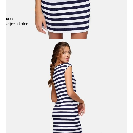
brak
zdjęcia koloru
.
.
113,90 zł
Kolory:
BRAK
ZDJĘCIA
Rozmiary:
158,164-84-90/XS
158,164-88-94/S
158,164-92-98/M
158,164-96-102/L
170,176-88-94/S
170,176-92-98/M
170,176-96-102/L
170,176-100-106/XL
Ilość:
-
+
DODAJ DO KOSZYKA
Jak złożyć zamówienie