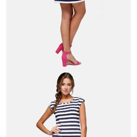
POWIADOM MNIE O DOSTĘPNOŚCI
ПОЛУЧИТЬ ПО EMAIL
Dostawa
Kurier,
darmowa od 99 zł
czas dostawy: 1-2 dni robocze
Paczkomaty InPost 24/7,
darmowa od 50 zł
czas dostawy: 1-2 dni robocze
Odbiór osobisty
w sklepie Conte (Łodz)
pn.- czw. 8:00 - 16:00, pt. 8:00 - 14:00
Opis produktu
Opinie
Pytania
O produkcie
.
SKU
1006190090060685
Skład
wiskoza 92%; elastan 8%
Udostępnij produkt
Podmiot odpowiedzialny
EuroTrade Tex Sp z o.o.
Św. Teresy 91
91-341, Łódź, Polska
+48 500-503-636
info@conteshop.pl