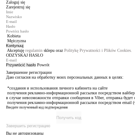
Zaloguj się
Zarejestruj się
Kobieta
Mężczyzna
Kontynuuj
Akceptuję
regulamin
sklepu oraz
Politykę Prywatności i Plików Cookies.
ODZYSKAJ HASŁO
Przywrócić hasło
Powrót
Завершение регистрации
Даю согласия на обработку моих персональных данных в целях:
*создания и использования личного кабинета на сайте
получения рекламно-информационной рассылки посредством вайбер, 
в случае невозможности отправки сообщения в Viber, отправка буде
получения рекламно-информационной рассылки посредством email (ч
Введите полученный код подтверждения
Получить код
Завершить регистрацию
Вы не авторизованы