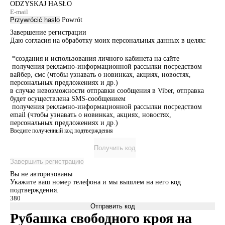
ODZYSKAJ HASŁO
Przywrócić hasło
Powrót
Завершение регистрации
Даю согласия на обработку моих персональных данных в целях:
*создания и использования личного кабинета на сайте
получения рекламно-информационной рассылки посредством
вайбер, смс (чтобы узнавать о новинках, акциях, новостях,
персональных предложениях и др.)
в случае невозможности отправки сообщения в Viber, отправка
будет осуществлена SMS-сообщением
получения рекламно-информационной рассылки посредством
email (чтобы узнавать о новинках, акциях, новостях,
персональных предложениях и др.)
Введите полученный код подтверждения
Получить код
Завершить регистрацию
Вы не авторизованы
Укажите ваш номер телефона и мы вышлем на него код
подтверждения.
Отправить код
Рубашка свободного кроя на