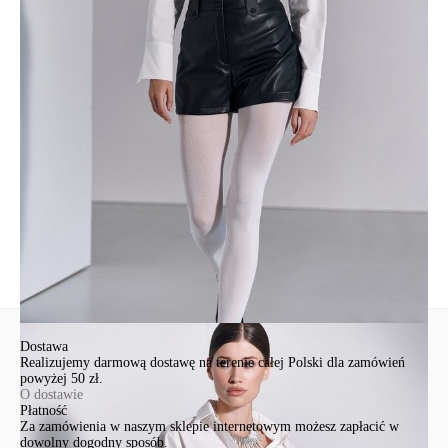
Skład
хлопок 68%, полиэстер 29%, эластан 3%
Udostępnij produkt
Podmiot odpowiedzialny
EuroTrade Tex Sp z o.o.
Św. Teresy 91
91-341, Łódź, Polska
+48 500-503-636
info@conteshop.pl
Ten produkt nie ma pytań Możesz zadać pytanie, klikając przycisk
poniżej
Zadaj pytanie
Nowe pytanie
Wyślij
Dostawa
Realizujemy darmową dostawę na terenie całej Polski dla zamówień
powyżej 50 zł.
O dostawie
Płatność
Za zamówienia w naszym sklepie internetowym możesz zapłacić w
dowolny dogodny sposób.