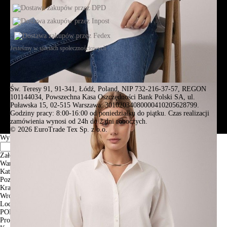
Jesteśmy w sieciach społecznościowych
Św. Teresy 91, 91-341, Łódź, Poland, NIP 732-216-37-57, REGON
101144034, Powszechna Kasa Oszczędności Bank Polski SA, ul.
Puławska 15, 02-515 Warszawa: 30102034080000410205628799.
Godziny pracy: 8:00-16:00 od poniedziałku do piątku. Czas realizacji
zamówienia wynosi od 24h do 2 dni roboczych.
© 2026 EuroTrade Tex Sp. z o.o.
Wybierz miasta
Założenia
Warszawa
Katowice
Poznan
Krakow
Wroclaw
Lodz
PODGLĄD
Produkt w koszyku