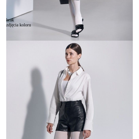
brak
zdjęcia koloru
Блузка женская CE LBL 2825, р.170-88-94, off-white
Блузка женская CE LBL 2825, р.170-88-94, off-white
304,90 zł
Kolory:
BRAK
ZDJĘCIA
Rozmiary:
Tabela rozmiarów
170-88-94/S
Ilość:
-
+
DODAJ DO KOSZYKA
Jak złożyć zamówienie
POWIADOM MNIE O DOSTĘPNOŚCI
ПОЛУЧИТЬ ПО EMAIL