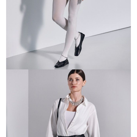
Dostawa
Kurier,
darmowa od 99 zł
czas dostawy: 1-2 dni robocze
Paczkomaty InPost 24/7,
darmowa od 50 zł
czas dostawy: 1-2 dni robocze
Odbiór osobisty
w sklepie Conte (Łodz)
pn.- czw. 8:00 - 16:00, pt. 8:00 - 14:00
Opis produktu
Opinie
Pytania
O produkcie
Рубашка из мягкого хлопкового полотна станет лаконичной
основной для повседневных образов, поможет создавать
актуальные деловые аутфиты, а при должной стилизации
выступит в роли модели для вечернего выхода в свет.
• классическая длина
• умеренно свободный крой
• воротник с цельнокроеной стойкой
• длинные втачные рукава с манжетами
• застежка на пуговицы по планке
• низ фигурной формы
• мягкое хлопковое полотно
• сохранение формы и цвета при соблюдении рекомендаций по
уходу
• чувствуйте себя уверенно как во время деловой встречи, так и на
вечеринке.
SKU
1006020860150972