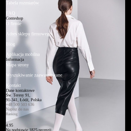
Tabela rozmiarów
FAQ
Conteshop
O firmie
Adres sklepu firmowego
Blog
Aplikacja mobilna
Informacja
Mapa strony
Wyszukiwanie zaawansowane
Kontakt
Dane kontaktowe
Św. Teresy 91,
91-341, Łódź, Polska
+48 500 503 636
Napisz do nas
Ranking
4.95
Na podstawie
1825
recenzji