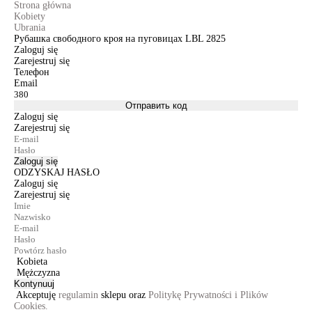
Strona główna
Kobiety
Ubrania
Рубашка свободного кроя на пуговицах LBL 2825
Zaloguj się
Zarejestruj się
Телефон
Email
Отправить код
Zaloguj się
Zarejestruj się
Zaloguj się
ODZYSKAJ HASŁO
Zaloguj się
Zarejestruj się
Kobieta
Mężczyzna
Kontynuuj
Akceptuję
regulamin
sklepu oraz
Politykę Prywatności i Plików
Cookies.