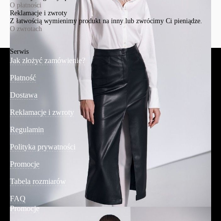
O płatności
Reklamacje i zwroty
Z łatwością wymienimy produkt na inny lub zwrócimy Ci pieniądze.
O zwrotach
Serwis
Jak złożyć zamówienie?
Płatność
Dostawa
Reklamacje i zwroty
Regulamin
Polityka prywatności
Promocje
Tabela rozmiarów
FAQ
Promocje