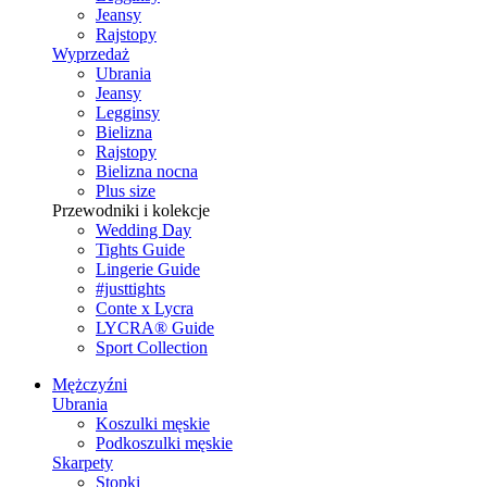
Jeansy
Rajstopy
Wyprzedaż
Ubrania
Jeansy
Legginsy
Bielizna
Rajstopy
Bielizna nocna
Plus size
Przewodniki i kolekcje
Wedding Day
Tights Guide
Lingerie Guide
#justtights
Conte x Lycra
LYCRA® Guide
Sport Сollection
Mężczyźni
Ubrania
Koszulki męskie
Podkoszulki męskie
Skarpety
Stopki