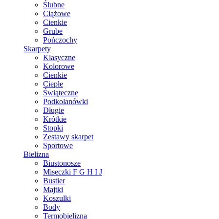
Ślubne
Ciążowe
Cienkie
Grube
Pończochy
Skarpety
Klasyczne
Kolorowe
Cienkie
Ciepłe
Świąteczne
Podkolanówki
Długie
Krótkie
Stopki
Zestawy skarpet
Sportowe
Bielizna
Biustonosze
Miseczki F G H I J
Bustier
Majtki
Koszulki
Body
Termobielizna