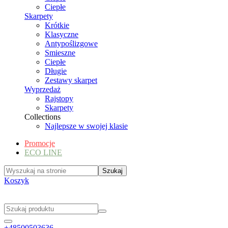
Ciepłe
Skarpety
Krótkie
Klasyczne
Antypoślizgowe
Smieszne
Ciepłe
Długie
Zestawy skarpet
Wyprzedaż
Rajstopy
Skarpety
Collections
Najlepsze w swojej klasie
Promocje
ECO LINE
Koszyk
+48500503636