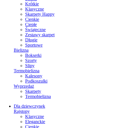
Krótkie
Klasyczne
Skarpety Happy
Cienkie
Ciepłe
Świąteczne
Zestawy skarpet
Długie
Sportowe
Bielizna
Bokserki
Szorty
Slipy
Termobielizna
Kalesony
Podkoszulki
Wyprzedaż
Skarpety
Termobielizna
Dla dziewczynek
Rajstopy
Klasyczne
Eleganckie
Cienkie