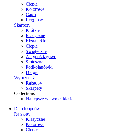
Ciepłe
Kolorowe
Capri
Legginsy
Skarpety
Krótkie
Klasyczne
Eleganckie
Ciepłe
Świąteczne
Antypoślizgowe
Smieszne
Podkolanówki
Długie
Wyprzedaż
Rajstopy
Skarpety
Collections
Najlepsze w swojej klasie
Dla chłopców
Rajstopy
Klasyczne
Kolorowe
Ciepłe