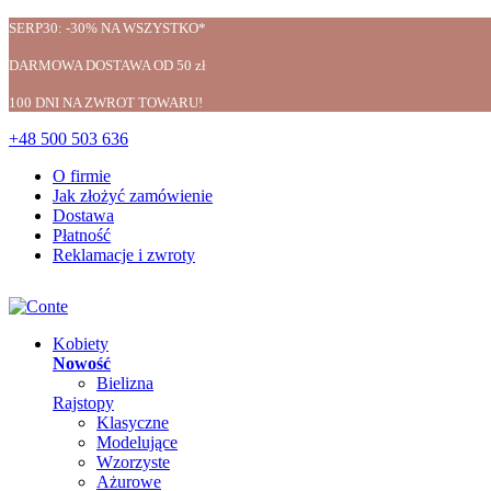
SERP30: -30% NA WSZYSTKO*
DARMOWA DOSTAWA OD 50 zł
100 DNI NA ZWROT TOWARU!
+48 500 503 636
O firmie
Jak złożyć zamówienie
Dostawa
Płatność
Reklamacje i zwroty
Kobiety
Nowość
Bielizna
Rajstopy
Klasyczne
Modelujące
Wzorzyste
Ażurowe