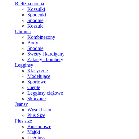
Bielizna nocna
Koszulki
Spodenki
Spodnie
Koszule
Ubrania
Kombinezony
Body
Spodnie
Swetry i kardigany
Żakiety i bombery
Legginsy
Klasyczne
Modelujące
Sportowe
Ciepłe
Legginsy ciążowe
Skórzane
Jeansy
Wysoki stan
Plus Size
Plus size
Biustonosze
Majtki
Legginsy