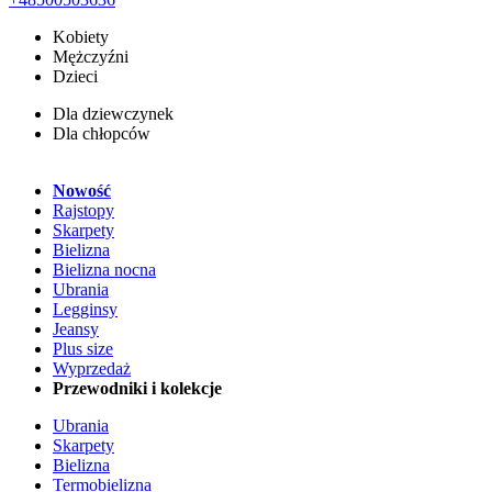
Kobiety
Mężczyźni
Dzieci
Dla dziewczynek
Dla chłopców
Nowość
Rajstopy
Skarpety
Bielizna
Bielizna nocna
Ubrania
Legginsy
Jeansy
Plus size
Wyprzedaż
Przewodniki i kolekcje
Ubrania
Skarpety
Bielizna
Termobielizna