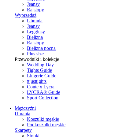
Jeansy
Rajstopy
Wyprzedaż
Ubrania
Jeansy
Legginsy
Bielizna
Rajstopy
Bielizna nocna
Plus size
Przewodniki i kolekcje
Wedding Day
Tights Guide
Lingerie Guide
#justtights
Conte x Lycra
LYCRA® Guide
Sport Сollection
Mężczyźni
Ubrania
Koszulki męskie
Podkoszulki męskie
Skarpety
Stopki