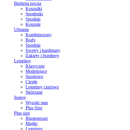
Bielizna nocna
Koszulki
Spodenki
Spodnie
Koszule
Ubrania
Kombinezony
Body
Spodnie
Swetry i kardigany
Żakiety i bombery
Legginsy
Klasyczne
Modelujące
Sportowe
Ciepłe
Legginsy ciążowe
Skórzane
Jeansy
Wysoki stan
Plus Size
Plus size
Biustonosze
Majtki
Legginsy