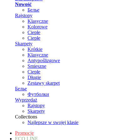
Nowość
Белье
Rajstopy
Klasyczne
Kolorowe
Ciepłe
Ciepłe
Skarpety
Krótkie
Klasyczne
Antypoślizgowe
Smieszne
Ciepłe
Długie
Zestawy skarpet
Белье
Футболки
Wyprzedaż
Rajstopy
Skarpety
Collections
Najlepsze w swojej klasie
Promocje
ECO LINE