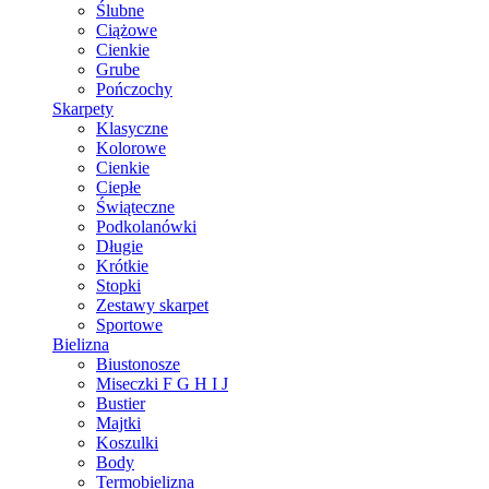
Ślubne
Ciążowe
Cienkie
Grube
Pończochy
Skarpety
Klasyczne
Kolorowe
Cienkie
Ciepłe
Świąteczne
Podkolanówki
Długie
Krótkie
Stopki
Zestawy skarpet
Sportowe
Bielizna
Biustonosze
Miseczki F G H I J
Bustier
Majtki
Koszulki
Body
Termobielizna