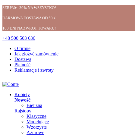
SERP30: -30% NA WSZYSTKO*
DARMOWA DOSTAWA OD 50 zł
100 DNI NA ZWROT TOWARU!
+48 500 503 636
O firmie
Jak złożyć zamówienie
Dostawa
Płatność
Reklamacje i zwroty
Kobiety
Nowość
Bielizna
Rajstopy
Klasyczne
Modelujące
Wzorzyste
Ażurowe