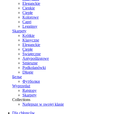
Eleganckie
Cienkie
Ciepłe
Kolorowe
Capri
Legginsy
Skarpety
Krótkie
Klasyczne
Eleganckie
Ciepłe
Świąteczne
Antypoślizgowe
Smieszne
Podkolanówki
Długie
Белье
Футболки
Wyprzedaż
Rajstopy
Skarpety
Collections
Najlepsze w swojej klasie
Dla chłopców