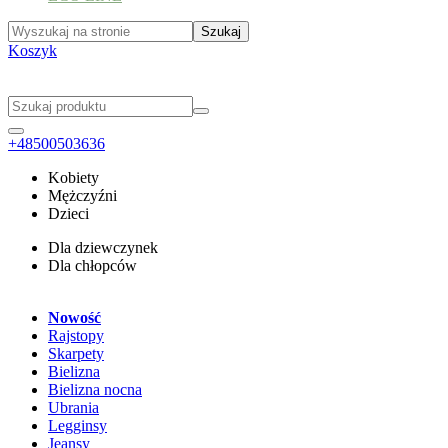
Koszyk
+48500503636
Kobiety
Mężczyźni
Dzieci
Dla dziewczynek
Dla chłopców
Nowość
Rajstopy
Skarpety
Bielizna
Bielizna nocna
Ubrania
Legginsy
Jeansy