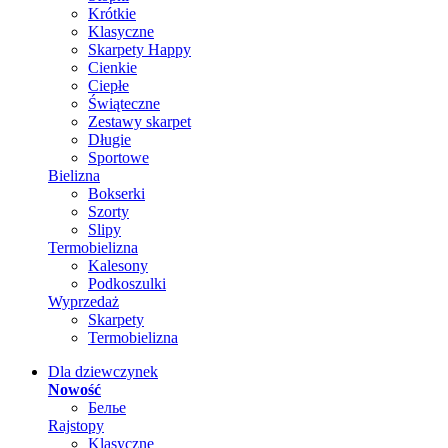
Krótkie
Klasyczne
Skarpety Happy
Cienkie
Ciepłe
Świąteczne
Zestawy skarpet
Długie
Sportowe
Bielizna
Bokserki
Szorty
Slipy
Termobielizna
Kalesony
Podkoszulki
Wyprzedaż
Skarpety
Termobielizna
Dla dziewczynek
Nowość
Белье
Rajstopy
Klasyczne