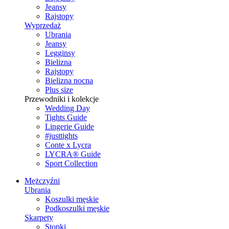
Jeansy
Rajstopy
Wyprzedaż
Ubrania
Jeansy
Legginsy
Bielizna
Rajstopy
Bielizna nocna
Plus size
Przewodniki i kolekcje
Wedding Day
Tights Guide
Lingerie Guide
#justtights
Conte x Lycra
LYCRA® Guide
Sport Сollection
Mężczyźni
Ubrania
Koszulki męskie
Podkoszulki męskie
Skarpety
Stopki