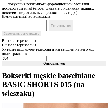
получения рекламно-информационной рассылки
посредством email (чтобы узнавать о новинках, акциях,
новостях, персональных предложениях и др.)
Введите полученный код подтверждения
Получить код
Завершить регистрацию
Вы не авторизованы
Вы не авторизованы
Укажите ваш номер телефона и мы вышлем на него код
подтверждения.
Отправить код
Bokserki męskie bawełniane
BASIC SHORTS 015 (na
wieszaku)