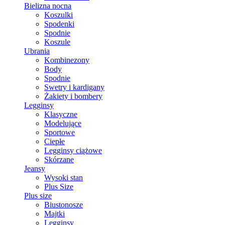
Bielizna nocna
Koszulki
Spodenki
Spodnie
Koszule
Ubrania
Kombinezony
Body
Spodnie
Swetry i kardigany
Żakiety i bombery
Legginsy
Klasyczne
Modelujące
Sportowe
Ciepłe
Legginsy ciążowe
Skórzane
Jeansy
Wysoki stan
Plus Size
Plus size
Biustonosze
Majtki
Legginsy