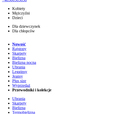
Kobiety
Mężczyźni
Dzieci
Dla dziewczynek
Dla chłopców
Nowość
Rajstopy
Skarpety
Bielizna
Bielizna nocna
Ubrania
Legginsy
Jeansy
Plus size
Wyprzedaż
Przewodniki i kolekcje
Ubrania
Skarpety
Bielizna
Termobielizna