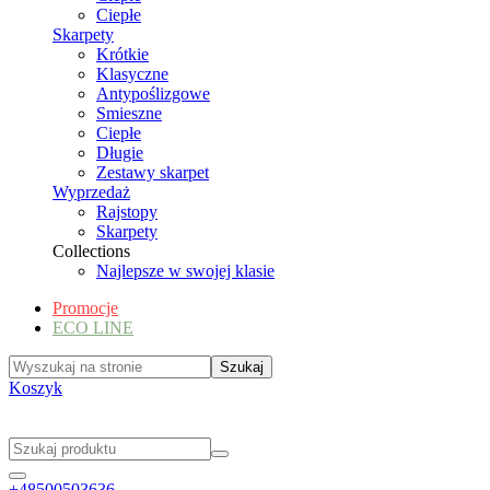
Ciepłe
Skarpety
Krótkie
Klasyczne
Antypoślizgowe
Smieszne
Ciepłe
Długie
Zestawy skarpet
Wyprzedaż
Rajstopy
Skarpety
Collections
Najlepsze w swojej klasie
Promocje
ECO LINE
Koszyk
+48500503636