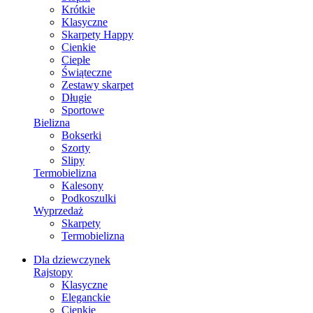
Krótkie
Klasyczne
Skarpety Happy
Cienkie
Ciepłe
Świąteczne
Zestawy skarpet
Długie
Sportowe
Bielizna
Bokserki
Szorty
Slipy
Termobielizna
Kalesony
Podkoszulki
Wyprzedaż
Skarpety
Termobielizna
Dla dziewczynek
Rajstopy
Klasyczne
Eleganckie
Cienkie