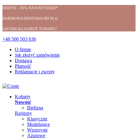
SERP30: -30% NA WSZYSTKO*
DARMOWA DOSTAWA OD 50 zł
100 DNI NA ZWROT TOWARU!
+48 500 503 636
O firmie
Jak złożyć zamówienie
Dostawa
Płatność
Reklamacje i zwroty
Kobiety
Nowość
Bielizna
Rajstopy
Klasyczne
Modelujące
Wzorzyste
Ażurowe