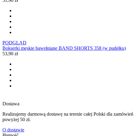
51,90 zł
PODGLĄD
Bokserki męskie bawełniane BAND SHORTS 358 (w pudełku)
53,90 zł
Dostawa
Realizujemy darmową dostawę na terenie całej Polski dla zamówień
powyżej 50 zł.
O dostawie
Płatność