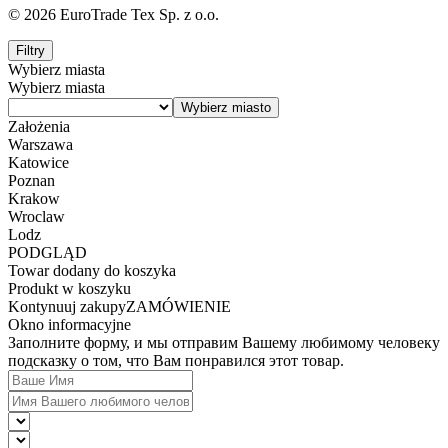
© 2026 EuroTrade Tex Sp. z o.o.
Filtry
Wybierz miasta
Wybierz miasta
Założenia
Warszawa
Katowice
Poznan
Krakow
Wroclaw
Lodz
PODGLĄD
Towar dodany do koszyka
Produkt w koszyku
Kontynuuj zakupy
ZAMÓWIENIE
Okno informacyjne
Заполните форму, и мы отправим Вашему любимому человеку
подсказку о том, что Вам понравился этот товар.