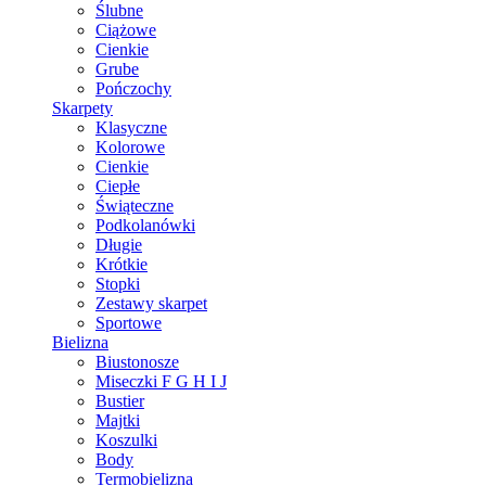
Ślubne
Ciążowe
Cienkie
Grube
Pończochy
Skarpety
Klasyczne
Kolorowe
Cienkie
Ciepłe
Świąteczne
Podkolanówki
Długie
Krótkie
Stopki
Zestawy skarpet
Sportowe
Bielizna
Biustonosze
Miseczki F G H I J
Bustier
Majtki
Koszulki
Body
Termobielizna