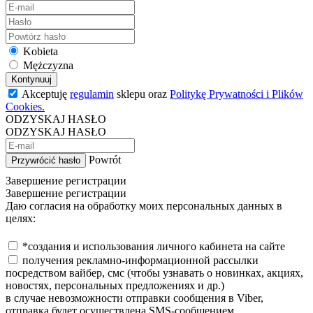
Kobieta
Mężczyzna
Kontynuuj
Akceptuję
regulamin
sklepu oraz
Politykę Prywatności i Plików
Cookies.
ODZYSKAJ HASŁO
ODZYSKAJ HASŁO
Powrót
Przywrócić hasło
Завершение регистрации
Завершение регистрации
Даю согласия на обработку моих персональных данных в
целях:
*создания и использования личного кабинета на сайте
получения рекламно-информационной рассылки
посредством вайбер, смс (чтобы узнавать о новинках, акциях,
новостях, персональных предложениях и др.)
в случае невозможности отправки сообщения в Viber,
отправка будет осуществлена SMS-сообщением