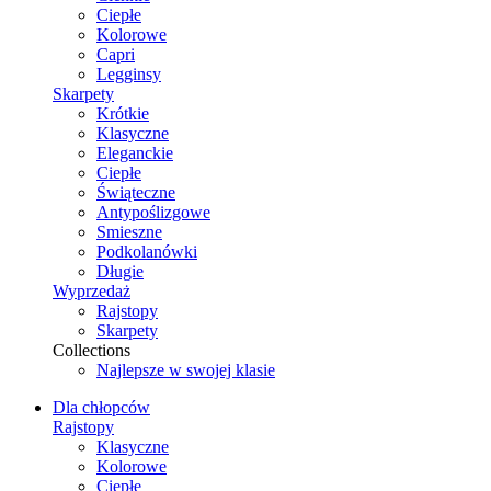
Ciepłe
Kolorowe
Capri
Legginsy
Skarpety
Krótkie
Klasyczne
Eleganckie
Ciepłe
Świąteczne
Antypoślizgowe
Smieszne
Podkolanówki
Długie
Wyprzedaż
Rajstopy
Skarpety
Collections
Najlepsze w swojej klasie
Dla chłopców
Rajstopy
Klasyczne
Kolorowe
Ciepłe