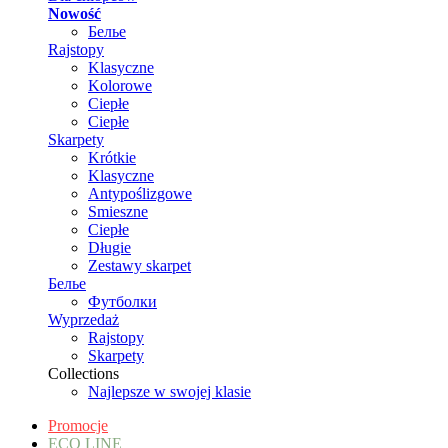
Nowość
Белье
Rajstopy
Klasyczne
Kolorowe
Ciepłe
Ciepłe
Skarpety
Krótkie
Klasyczne
Antypoślizgowe
Smieszne
Ciepłe
Długie
Zestawy skarpet
Белье
Футболки
Wyprzedaż
Rajstopy
Skarpety
Collections
Najlepsze w swojej klasie
Promocje
ECO LINE