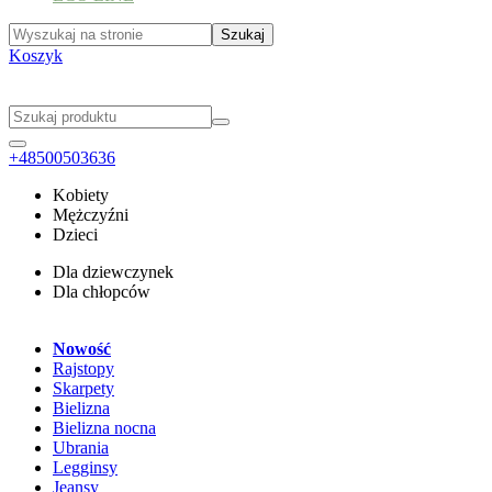
Koszyk
+48500503636
Kobiety
Mężczyźni
Dzieci
Dla dziewczynek
Dla chłopców
Nowość
Rajstopy
Skarpety
Bielizna
Bielizna nocna
Ubrania
Legginsy
Jeansy