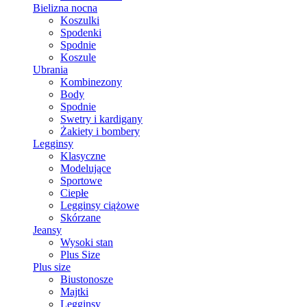
Bielizna nocna
Koszulki
Spodenki
Spodnie
Koszule
Ubrania
Kombinezony
Body
Spodnie
Swetry i kardigany
Żakiety i bombery
Legginsy
Klasyczne
Modelujące
Sportowe
Ciepłe
Legginsy ciążowe
Skórzane
Jeansy
Wysoki stan
Plus Size
Plus size
Biustonosze
Majtki
Legginsy