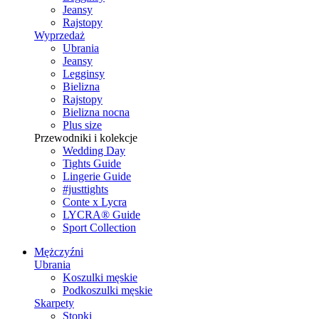
Jeansy
Rajstopy
Wyprzedaż
Ubrania
Jeansy
Legginsy
Bielizna
Rajstopy
Bielizna nocna
Plus size
Przewodniki i kolekcje
Wedding Day
Tights Guide
Lingerie Guide
#justtights
Conte x Lycra
LYCRA® Guide
Sport Сollection
Mężczyźni
Ubrania
Koszulki męskie
Podkoszulki męskie
Skarpety
Stopki