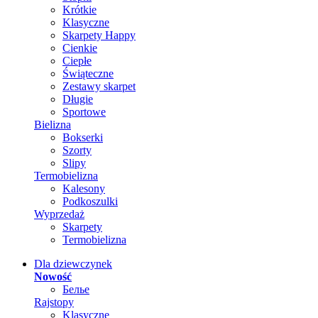
Krótkie
Klasyczne
Skarpety Happy
Cienkie
Ciepłe
Świąteczne
Zestawy skarpet
Długie
Sportowe
Bielizna
Bokserki
Szorty
Slipy
Termobielizna
Kalesony
Podkoszulki
Wyprzedaż
Skarpety
Termobielizna
Dla dziewczynek
Nowość
Белье
Rajstopy
Klasyczne