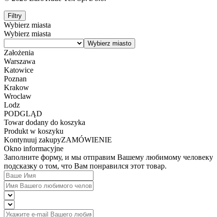
Filtry
Wybierz miasta
Wybierz miasta
Założenia
Warszawa
Katowice
Poznan
Krakow
Wroclaw
Lodz
PODGLĄD
Towar dodany do koszyka
Produkt w koszyku
Kontynuuj zakupy
ZAMÓWIENIE
Okno informacyjne
Заполните форму, и мы отправим Вашему любимому человеку
подсказку о том, что Вам понравился этот товар.