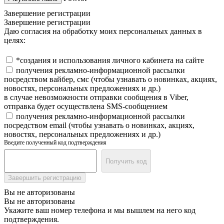
Завершение регистрации
Завершение регистрации
Даю согласия на обработку моих персональных данных в
целях:
*создания и использования личного кабинета на сайте
получения рекламно-информационной рассылки
посредством вайбер, смс (чтобы узнавать о новинках, акциях,
новостях, персональных предложениях и др.)
в случае невозможности отправки сообщения в Viber,
отправка будет осуществлена SMS-сообщением
получения рекламно-информационной рассылки
посредством email (чтобы узнавать о новинках, акциях,
новостях, персональных предложениях и др.)
Введите полученный код подтверждения
Получить код
Завершить регистрацию
Вы не авторизованы
Вы не авторизованы
Укажите ваш номер телефона и мы вышлем на него код
подтверждения.