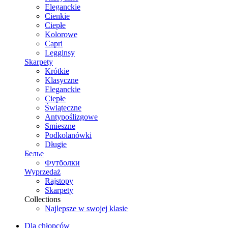
Eleganckie
Cienkie
Ciepłe
Kolorowe
Capri
Legginsy
Skarpety
Krótkie
Klasyczne
Eleganckie
Ciepłe
Świąteczne
Antypoślizgowe
Smieszne
Podkolanówki
Długie
Белье
Футболки
Wyprzedaż
Rajstopy
Skarpety
Collections
Najlepsze w swojej klasie
Dla chłopców