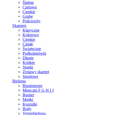
Ślubne
Ciążowe
Cienkie
Grube
Pończochy
Skarpety
Klasyczne
Kolorowe
Cienkie
Ciepłe
Świąteczne
Podkolanówki
Długie
Krótkie
Stopki
Zestawy skarpet
Sportowe
Bielizna
Biustonosze
Miseczki F G H I J
Bustier
Majtki
Koszulki
Body
Termobielizna