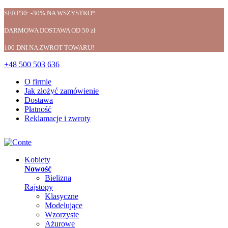
SERP30: -30% NA WSZYSTKO*
DARMOWA DOSTAWA OD 50 zł
100 DNI NA ZWROT TOWARU!
+48 500 503 636
O firmie
Jak złożyć zamówienie
Dostawa
Płatność
Reklamacje i zwroty
Kobiety
Nowość
Bielizna
Rajstopy
Klasyczne
Modelujące
Wzorzyste
Ażurowe