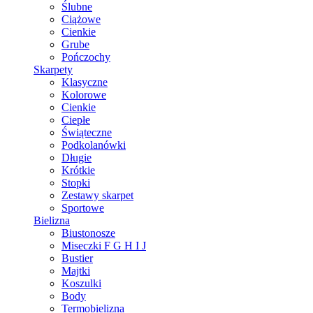
Ślubne
Ciążowe
Cienkie
Grube
Pończochy
Skarpety
Klasyczne
Kolorowe
Cienkie
Ciepłe
Świąteczne
Podkolanówki
Długie
Krótkie
Stopki
Zestawy skarpet
Sportowe
Bielizna
Biustonosze
Miseczki F G H I J
Bustier
Majtki
Koszulki
Body
Termobielizna