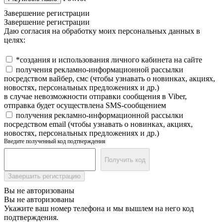
Завершение регистрации
Завершение регистрации
Даю согласия на обработку моих персональных данных в
целях:
*создания и использования личного кабинета на сайте
получения рекламно-информационной рассылки
посредством вайбер, смс (чтобы узнавать о новинках, акциях,
новостях, персональных предложениях и др.)
в случае невозможности отправки сообщения в Viber,
отправка будет осуществлена SMS-сообщением
получения рекламно-информационной рассылки
посредством email (чтобы узнавать о новинках, акциях,
новостях, персональных предложениях и др.)
Введите полученный код подтверждения
Получить код
Завершить регистрацию
Вы не авторизованы
Вы не авторизованы
Укажите ваш номер телефона и мы вышлем на него код
подтверждения.