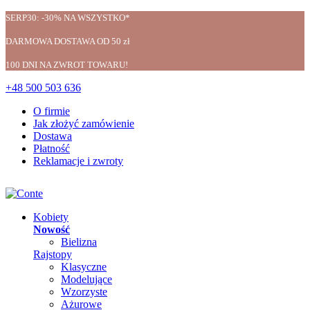
SERP30: -30% NA WSZYSTKO*
DARMOWA DOSTAWA OD 50 zł
100 DNI NA ZWROT TOWARU!
+48 500 503 636
O firmie
Jak złożyć zamówienie
Dostawa
Płatność
Reklamacje i zwroty
Kobiety
Nowość
Bielizna
Rajstopy
Klasyczne
Modelujące
Wzorzyste
Ażurowe