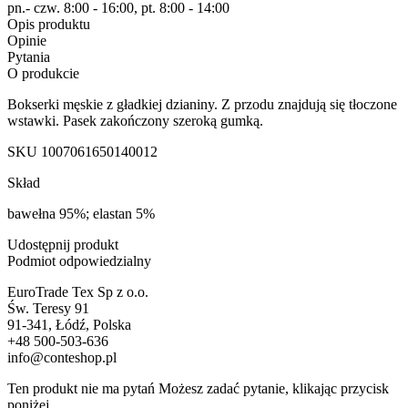
pn.- czw. 8:00 - 16:00, pt. 8:00 - 14:00
Opis produktu
Opinie
Pytania
O produkcie
Bokserki męskie z gładkiej dzianiny. Z przodu znajdują się tłoczone
wstawki. Pasek zakończony szeroką gumką.
SKU
1007061650140012
Skład
bawełna 95%; elastan 5%
Udostępnij produkt
Podmiot odpowiedzialny
EuroTrade Tex Sp z o.o.
Św. Teresy 91
91-341, Łódź, Polska
+48 500-503-636
info@conteshop.pl
Ten produkt nie ma pytań Możesz zadać pytanie, klikając przycisk
poniżej