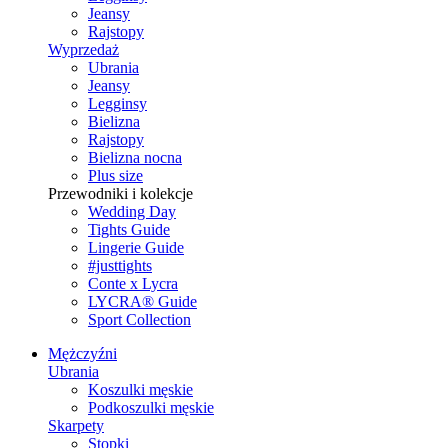
Jeansy
Rajstopy
Wyprzedaż
Ubrania
Jeansy
Legginsy
Bielizna
Rajstopy
Bielizna nocna
Plus size
Przewodniki i kolekcje
Wedding Day
Tights Guide
Lingerie Guide
#justtights
Conte x Lycra
LYCRA® Guide
Sport Сollection
Mężczyźni
Ubrania
Koszulki męskie
Podkoszulki męskie
Skarpety
Stopki