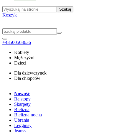
Koszyk
+48500503636
Kobiety
Mężczyźni
Dzieci
Dla dziewczynek
Dla chłopców
Nowość
Rajstopy
Skarpety
Bielizna
Bielizna nocna
Ubrania
Legginsy
Jeansy