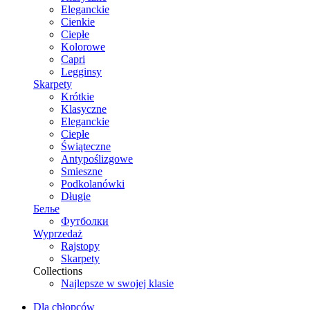
Eleganckie
Cienkie
Ciepłe
Kolorowe
Capri
Legginsy
Skarpety
Krótkie
Klasyczne
Eleganckie
Ciepłe
Świąteczne
Antypoślizgowe
Smieszne
Podkolanówki
Długie
Белье
Футболки
Wyprzedaż
Rajstopy
Skarpety
Collections
Najlepsze w swojej klasie
Dla chłopców