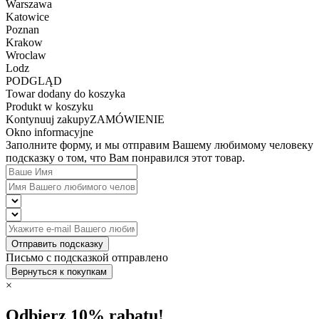
Warszawa
Katowice
Poznan
Krakow
Wroclaw
Lodz
PODGLĄD
Towar dodany do koszyka
Produkt w koszyku
Kontynuuj zakupy
ZAMÓWIENIE
Okno informacyjne
Заполните форму, и мы отправим Вашему любимому человеку
подсказку о том, что Вам понравился этот товар.
Отправить подсказку
Письмо с подсказкой отправлено
Вернуться к покупкам
×
Odbierz 10% rabatu!