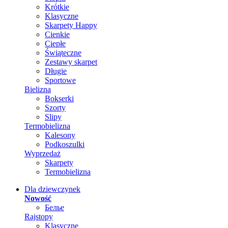
Krótkie
Klasyczne
Skarpety Happy
Cienkie
Ciepłe
Świąteczne
Zestawy skarpet
Długie
Sportowe
Bielizna
Bokserki
Szorty
Slipy
Termobielizna
Kalesony
Podkoszulki
Wyprzedaż
Skarpety
Termobielizna
Dla dziewczynek
Nowość
Белье
Rajstopy
Klasyczne