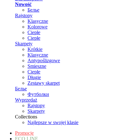
Nowość
Белье
Rajstopy
Klasyczne
Kolorowe
Ciepłe
Ciepłe
Skarpety
Krótkie
Klasyczne
Antypoślizgowe
Smieszne
Ciepłe
Długie
Zestawy skarpet
Белье
Футболки
Wyprzedaż
Rajstopy
Skarpety
Collections
Najlepsze w swojej klasie
Promocje
ECO LINE