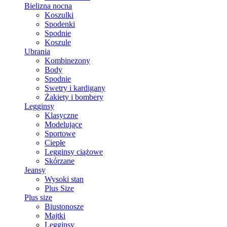
Bielizna nocna
Koszulki
Spodenki
Spodnie
Koszule
Ubrania
Kombinezony
Body
Spodnie
Swetry i kardigany
Żakiety i bombery
Legginsy
Klasyczne
Modelujące
Sportowe
Ciepłe
Legginsy ciążowe
Skórzane
Jeansy
Wysoki stan
Plus Size
Plus size
Biustonosze
Majtki
Legginsy