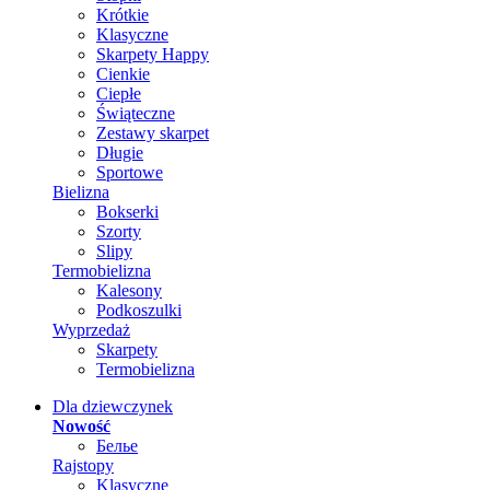
Krótkie
Klasyczne
Skarpety Happy
Cienkie
Ciepłe
Świąteczne
Zestawy skarpet
Długie
Sportowe
Bielizna
Bokserki
Szorty
Slipy
Termobielizna
Kalesony
Podkoszulki
Wyprzedaż
Skarpety
Termobielizna
Dla dziewczynek
Nowość
Белье
Rajstopy
Klasyczne