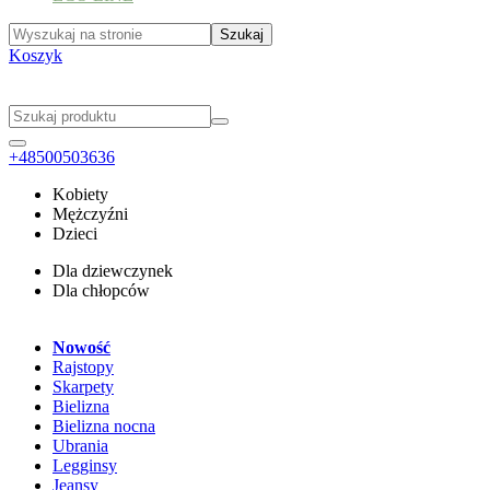
Koszyk
+48500503636
Kobiety
Mężczyźni
Dzieci
Dla dziewczynek
Dla chłopców
Nowość
Rajstopy
Skarpety
Bielizna
Bielizna nocna
Ubrania
Legginsy
Jeansy