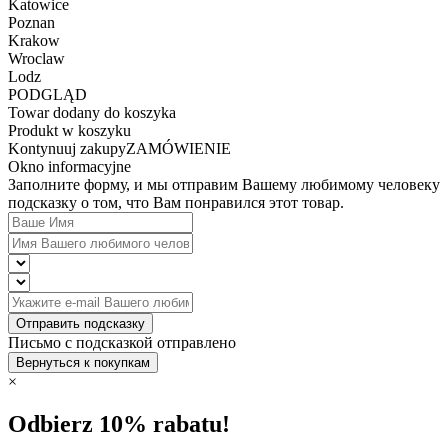
Katowice
Poznan
Krakow
Wroclaw
Lodz
PODGLĄD
Towar dodany do koszyka
Produkt w koszyku
Kontynuuj zakupy
ZAMÓWIENIE
Okno informacyjne
Заполните форму, и мы отправим Вашему любимому человеку
подсказку о том, что Вам понравился этот товар.
Отправить подсказку
Письмо с подсказкой отправлено
Вернуться к покупкам
×
Odbierz 10% rabatu!