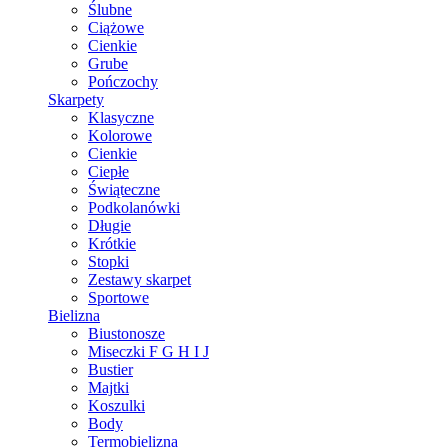
Ślubne
Ciążowe
Cienkie
Grube
Pończochy
Skarpety
Klasyczne
Kolorowe
Cienkie
Ciepłe
Świąteczne
Podkolanówki
Długie
Krótkie
Stopki
Zestawy skarpet
Sportowe
Bielizna
Biustonosze
Miseczki F G H I J
Bustier
Majtki
Koszulki
Body
Termobielizna