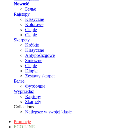
Nowość
Белье
Rajstopy
Klasyczne
Kolorowe
Ciepłe
Ciepłe
Skarpety
Krótkie
Klasyczne
Antypoślizgowe
Smieszne
Ciepłe
Długie
Zestawy skarpet
Белье
Футболки
Wyprzedaż
Rajstopy
Skarpety
Collections
Najlepsze w swojej klasie
Promocje
ECO LINE