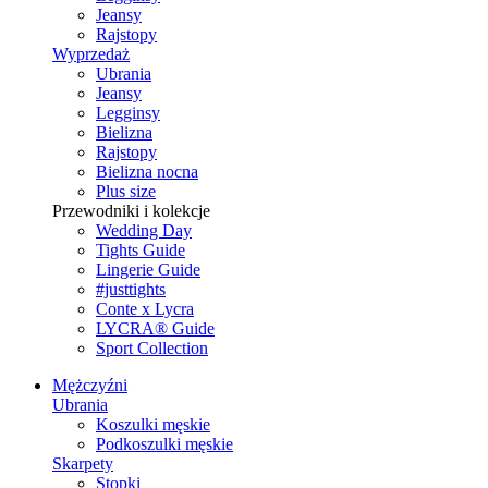
Jeansy
Rajstopy
Wyprzedaż
Ubrania
Jeansy
Legginsy
Bielizna
Rajstopy
Bielizna nocna
Plus size
Przewodniki i kolekcje
Wedding Day
Tights Guide
Lingerie Guide
#justtights
Conte x Lycra
LYCRA® Guide
Sport Сollection
Mężczyźni
Ubrania
Koszulki męskie
Podkoszulki męskie
Skarpety
Stopki