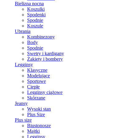
Bielizna nocna
Koszulki
Spodenki
Spodnie
Koszule
Ubrania
Kombinezony
Body
Spodnie
Swetry i kardigany
Żakiety i bombery
Legginsy
Klasyczne
Modelujące
Sportowe
Ciepłe
Legginsy ciążowe
Skórzane
Jeansy
Wysoki stan
Plus Size
Plus size
Biustonosze
Majtki
Legginsy