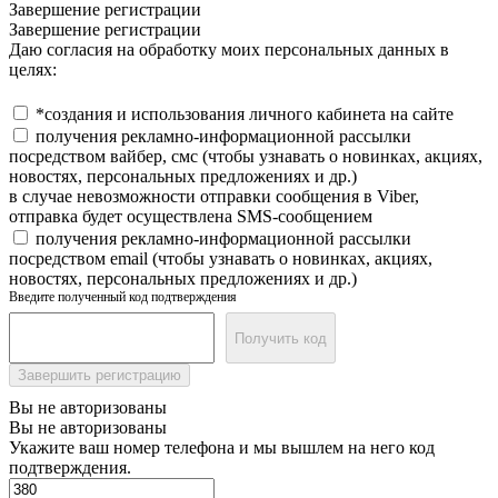
Завершение регистрации
Завершение регистрации
Даю согласия на обработку моих персональных данных в
целях:
*создания и использования личного кабинета на сайте
получения рекламно-информационной рассылки
посредством вайбер, смс (чтобы узнавать о новинках, акциях,
новостях, персональных предложениях и др.)
в случае невозможности отправки сообщения в Viber,
отправка будет осуществлена SMS-сообщением
получения рекламно-информационной рассылки
посредством email (чтобы узнавать о новинках, акциях,
новостях, персональных предложениях и др.)
Введите полученный код подтверждения
Получить код
Завершить регистрацию
Вы не авторизованы
Вы не авторизованы
Укажите ваш номер телефона и мы вышлем на него код
подтверждения.