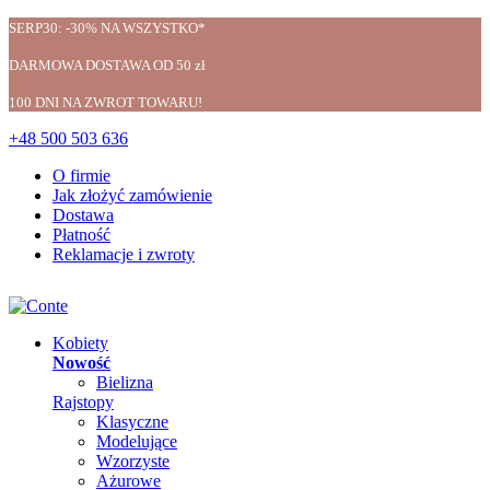
SERP30: -30% NA WSZYSTKO*
DARMOWA DOSTAWA OD 50 zł
100 DNI NA ZWROT TOWARU!
+48 500 503 636
O firmie
Jak złożyć zamówienie
Dostawa
Płatność
Reklamacje i zwroty
Kobiety
Nowość
Bielizna
Rajstopy
Klasyczne
Modelujące
Wzorzyste
Ażurowe