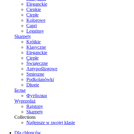
Eleganckie
Cienkie
Ciepłe
Kolorowe
Capri
Legginsy
Skarpety
Krótkie
Klasyczne
Eleganckie
Ciepłe
Świąteczne
Antypoślizgowe
Smieszne
Podkolanówki
Długie
Белье
Футболки
Wyprzedaż
Rajstopy
Skarpety
Collections
Najlepsze w swojej klasie
Dla chłopców