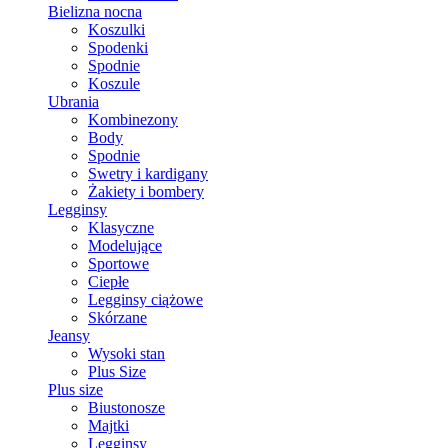
Bielizna nocna
Koszulki
Spodenki
Spodnie
Koszule
Ubrania
Kombinezony
Body
Spodnie
Swetry i kardigany
Żakiety i bombery
Legginsy
Klasyczne
Modelujące
Sportowe
Ciepłe
Legginsy ciążowe
Skórzane
Jeansy
Wysoki stan
Plus Size
Plus size
Biustonosze
Majtki
Legginsy