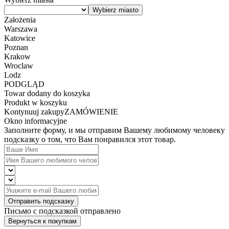
Założenia
Warszawa
Katowice
Poznan
Krakow
Wroclaw
Lodz
PODGLĄD
Towar dodany do koszyka
Produkt w koszyku
Kontynuuj zakupy
ZAMÓWIENIE
Okno informacyjne
Заполните форму, и мы отправим Вашему любимому человеку
подсказку о том, что Вам понравился этот товар.
Отправить подсказку
Письмо с подсказкой отправлено
Вернуться к покупкам