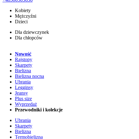
Kobiety
Mężczyźni
Dzieci
Dla dziewczynek
Dla chłopców
Nowość
Rajstopy
Skarpety
Bielizna
Bielizna nocna
Ubrania
Legginsy
Jeansy
Plus size
Wyprzedaż
Przewodniki i kolekcje
Ubrania
Skarpety
Bielizna
Termobielizna