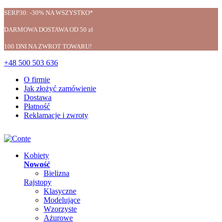
SERP30: -30% NA WSZYSTKO*
DARMOWA DOSTAWA OD 50 zł
100 DNI NA ZWROT TOWARU!
+48 500 503 636
O firmie
Jak złożyć zamówienie
Dostawa
Płatność
Reklamacje i zwroty
Kobiety
Nowość
Bielizna
Rajstopy
Klasyczne
Modelujące
Wzorzyste
Ażurowe