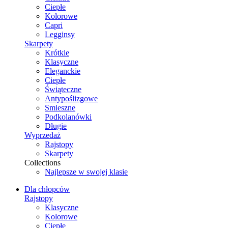
Ciepłe
Kolorowe
Capri
Legginsy
Skarpety
Krótkie
Klasyczne
Eleganckie
Ciepłe
Świąteczne
Antypoślizgowe
Smieszne
Podkolanówki
Długie
Wyprzedaż
Rajstopy
Skarpety
Collections
Najlepsze w swojej klasie
Dla chłopców
Rajstopy
Klasyczne
Kolorowe
Ciepłe