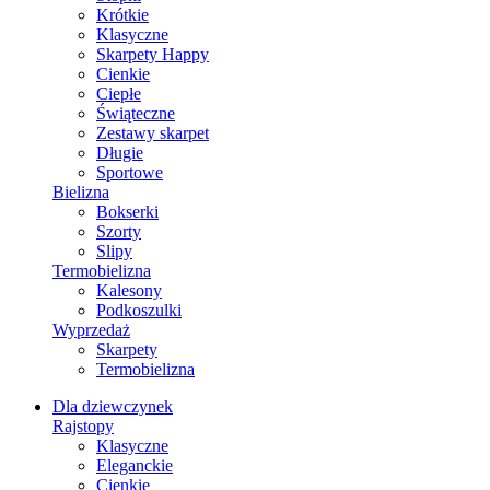
Krótkie
Klasyczne
Skarpety Happy
Cienkie
Ciepłe
Świąteczne
Zestawy skarpet
Długie
Sportowe
Bielizna
Bokserki
Szorty
Slipy
Termobielizna
Kalesony
Podkoszulki
Wyprzedaż
Skarpety
Termobielizna
Dla dziewczynek
Rajstopy
Klasyczne
Eleganckie
Cienkie