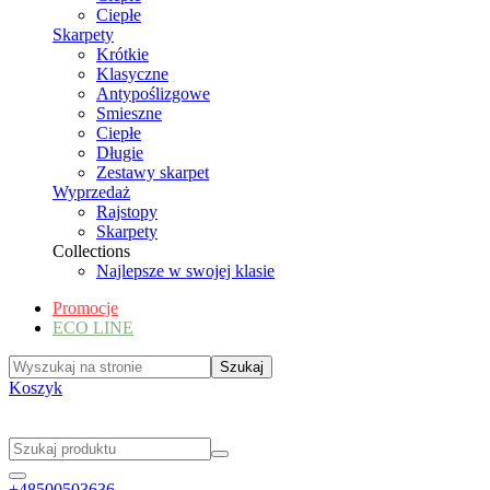
Ciepłe
Skarpety
Krótkie
Klasyczne
Antypoślizgowe
Smieszne
Ciepłe
Długie
Zestawy skarpet
Wyprzedaż
Rajstopy
Skarpety
Collections
Najlepsze w swojej klasie
Promocje
ECO LINE
Koszyk
+48500503636