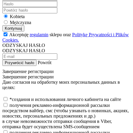
Kobieta
Mężczyzna
Kontynuuj
Akceptuję
regulamin
sklepu oraz
Politykę Prywatności i Plików
Cookies.
ODZYSKAJ HASŁO
ODZYSKAJ HASŁO
Powrót
Przywrócić hasło
Завершение регистрации
Завершение регистрации
Даю согласия на обработку моих персональных данных в
целях:
*создания и использования личного кабинета на сайте
получения рекламно-информационной рассылки
посредством вайбер, смс (чтобы узнавать о новинках, акциях,
новостях, персональных предложениях и др.)
в случае невозможности отправки сообщения в Viber,
отправка будет осуществлена SMS-сообщением
получения рекламно-информационной рассылки