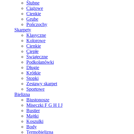
Ślubne
Ciążowe
Cienkie
Grube
Pończochy
Skarpety
Klasyczne
Kolorowe
Cienkie
Ciepłe
Świąteczne
Podkolanówki
Długie
Krótkie
Stopki
Zestawy skarpet
Sportowe
Bielizna
Biustonosze
Miseczki F G H I J
Bustier
Majtki
Koszulki
Body
Termobielizna