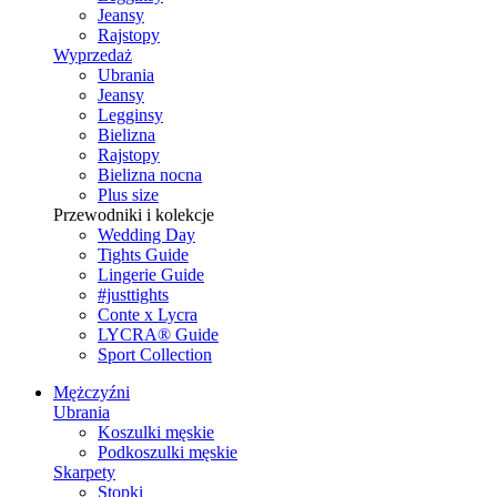
Jeansy
Rajstopy
Wyprzedaż
Ubrania
Jeansy
Legginsy
Bielizna
Rajstopy
Bielizna nocna
Plus size
Przewodniki i kolekcje
Wedding Day
Tights Guide
Lingerie Guide
#justtights
Conte x Lycra
LYCRA® Guide
Sport Сollection
Mężczyźni
Ubrania
Koszulki męskie
Podkoszulki męskie
Skarpety
Stopki