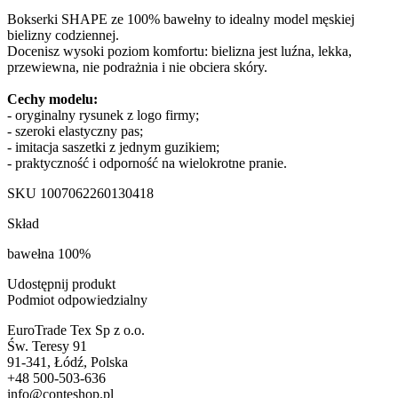
Bokserki SHAPE ze 100% bawełny to idealny model męskiej
bielizny codziennej.
Docenisz wysoki poziom komfortu: bielizna jest luźna, lekka,
przewiewna, nie podrażnia i nie obciera skóry.
Cechy modelu:
- oryginalny rysunek z logo firmy;
- szeroki elastyczny pas;
- imitacja saszetki z jednym guzikiem;
- praktyczność i odporność na wielokrotne pranie.
SKU
1007062260130418
Skład
bawełna 100%
Udostępnij produkt
Podmiot odpowiedzialny
EuroTrade Tex Sp z o.o.
Św. Teresy 91
91-341, Łódź, Polska
+48 500-503-636
info@conteshop.pl