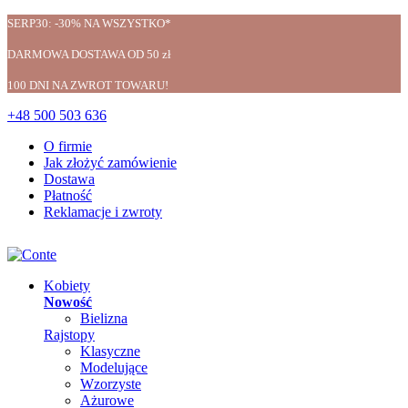
SERP30: -30% NA WSZYSTKO*
DARMOWA DOSTAWA OD 50 zł
100 DNI NA ZWROT TOWARU!
+48 500 503 636
O firmie
Jak złożyć zamówienie
Dostawa
Płatność
Reklamacje i zwroty
Kobiety
Nowość
Bielizna
Rajstopy
Klasyczne
Modelujące
Wzorzyste
Ażurowe