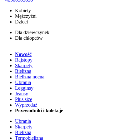
Kobiety
Mężczyźni
Dzieci
Dla dziewczynek
Dla chłopców
Nowość
Rajstopy
Skarpety
Bielizna
Bielizna nocna
Ubrania
Legginsy
Jeansy
Plus size
Wyprzedaż
Przewodniki i kolekcje
Ubrania
Skarpety
Bielizna
Termobielizna