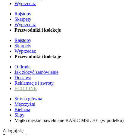
Wyprzedaż
Rajstopy
Skarpety
Wyprzedaż
Przewodniki i kolekcje
Rajstopy
Skarpety
Wyprzedaż
Przewodniki i kolekcje
O firmie
Jak złożyć zamówienie
Dostawa
Reklamacje i zwroty
ECO LINE
Strona główna
Mężczyźni
Bielizna
Slipy
Majtki męskie bawełniane BASIC MSL 701 (w pudełku)
Zaloguj się