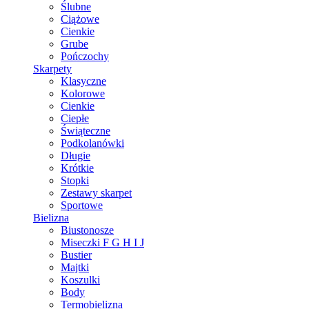
Ślubne
Ciążowe
Cienkie
Grube
Pończochy
Skarpety
Klasyczne
Kolorowe
Cienkie
Ciepłe
Świąteczne
Podkolanówki
Długie
Krótkie
Stopki
Zestawy skarpet
Sportowe
Bielizna
Biustonosze
Miseczki F G H I J
Bustier
Majtki
Koszulki
Body
Termobielizna