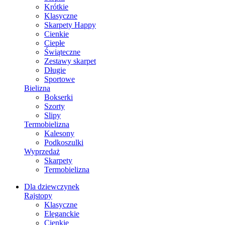
Krótkie
Klasyczne
Skarpety Happy
Cienkie
Ciepłe
Świąteczne
Zestawy skarpet
Długie
Sportowe
Bielizna
Bokserki
Szorty
Slipy
Termobielizna
Kalesony
Podkoszulki
Wyprzedaż
Skarpety
Termobielizna
Dla dziewczynek
Rajstopy
Klasyczne
Eleganckie
Cienkie