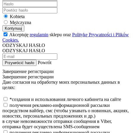
Kobieta
Mężczyzna
Kontynuuj
Akceptuję
regulamin
sklepu oraz
Politykę Prywatności i Plików
Cookies.
ODZYSKAJ HASŁO
ODZYSKAJ HASŁO
Powrót
Przywrócić hasło
Завершение регистрации
Завершение регистрации
Даю согласия на обработку моих персональных данных в
целях:
*создания и использования личного кабинета на сайте
получения рекламно-информационной рассылки
посредством вайбер, смс (чтобы узнавать о новинках, акциях,
новостях, персональных предложениях и др.)
в случае невозможности отправки сообщения в Viber,
отправка будет осуществлена SMS-сообщением
получения рекламно-информационной рассылки