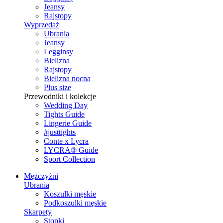
Jeansy
Rajstopy
Wyprzedaż
Ubrania
Jeansy
Legginsy
Bielizna
Rajstopy
Bielizna nocna
Plus size
Przewodniki i kolekcje
Wedding Day
Tights Guide
Lingerie Guide
#justtights
Conte x Lycra
LYCRA® Guide
Sport Сollection
Mężczyźni
Ubrania
Koszulki męskie
Podkoszulki męskie
Skarpety
Stopki