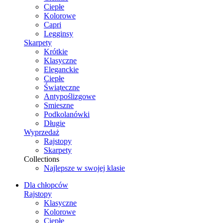
Ciepłe
Kolorowe
Capri
Legginsy
Skarpety
Krótkie
Klasyczne
Eleganckie
Ciepłe
Świąteczne
Antypoślizgowe
Smieszne
Podkolanówki
Długie
Wyprzedaż
Rajstopy
Skarpety
Collections
Najlepsze w swojej klasie
Dla chłopców
Rajstopy
Klasyczne
Kolorowe
Ciepłe