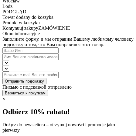
Wroclaw
Lodz
PODGLĄD
Towar dodany do koszyka
Produkt w koszyku
Kontynuuj zakupy
ZAMÓWIENIE
Okno informacyjne
Заполните форму, и мы отправим Вашему любимому человеку
подсказку о том, что Вам понравился этот товар.
Отправить подсказку
Письмо с подсказкой отправлено
Вернуться к покупкам
×
Odbierz 10% rabatu!
Dołącz do newslettera – otrzymuj nowości i promocje jako
pierwszy.