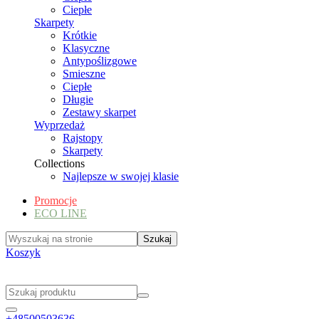
Ciepłe
Skarpety
Krótkie
Klasyczne
Antypoślizgowe
Smieszne
Ciepłe
Długie
Zestawy skarpet
Wyprzedaż
Rajstopy
Skarpety
Collections
Najlepsze w swojej klasie
Promocje
ECO LINE
Koszyk
+48500503636