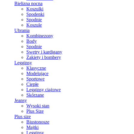
Bielizna nocna
Koszulki
Spodenki
Spodnie
Koszule
Ubrania
Kombinezony
Body
Spodnie
Swetry i kardigany
Żakiety i bombery
Legginsy
Klasyczne
Modelujące
Sportowe
Ciepłe
Legginsy ciążowe
Skórzane
Jeansy
Wysoki stan
Plus Size
Plus size
Biustonosze
Majtki
Legginsy