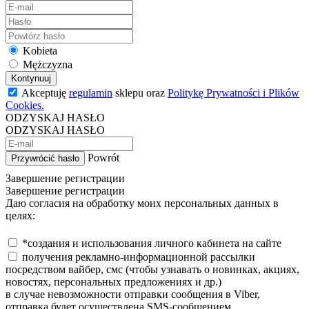
Kobieta
Mężczyzna
Kontynuuj
Akceptuję
regulamin
sklepu oraz
Politykę Prywatności i Plików
Cookies.
ODZYSKAJ HASŁO
ODZYSKAJ HASŁO
Powrót
Przywrócić hasło
Завершение регистрации
Завершение регистрации
Даю согласия на обработку моих персональных данных в
целях:
*создания и использования личного кабинета на сайте
получения рекламно-информационной рассылки
посредством вайбер, смс (чтобы узнавать о новинках, акциях,
новостях, персональных предложениях и др.)
в случае невозможности отправки сообщения в Viber,
отправка будет осуществлена SMS-сообщением