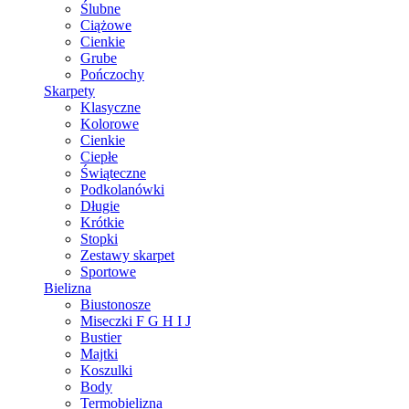
Ślubne
Ciążowe
Cienkie
Grube
Pończochy
Skarpety
Klasyczne
Kolorowe
Cienkie
Ciepłe
Świąteczne
Podkolanówki
Długie
Krótkie
Stopki
Zestawy skarpet
Sportowe
Bielizna
Biustonosze
Miseczki F G H I J
Bustier
Majtki
Koszulki
Body
Termobielizna