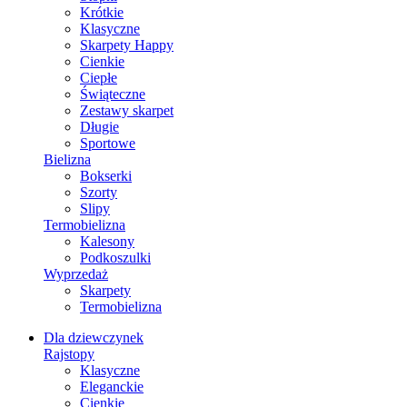
Krótkie
Klasyczne
Skarpety Happy
Cienkie
Ciepłe
Świąteczne
Zestawy skarpet
Długie
Sportowe
Bielizna
Bokserki
Szorty
Slipy
Termobielizna
Kalesony
Podkoszulki
Wyprzedaż
Skarpety
Termobielizna
Dla dziewczynek
Rajstopy
Klasyczne
Eleganckie
Cienkie