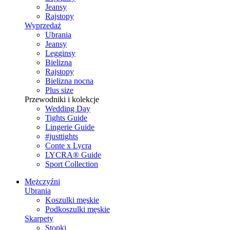
Jeansy
Rajstopy
Wyprzedaż
Ubrania
Jeansy
Legginsy
Bielizna
Rajstopy
Bielizna nocna
Plus size
Przewodniki i kolekcje
Wedding Day
Tights Guide
Lingerie Guide
#justtights
Conte x Lycra
LYCRA® Guide
Sport Сollection
Mężczyźni
Ubrania
Koszulki męskie
Podkoszulki męskie
Skarpety
Stopki