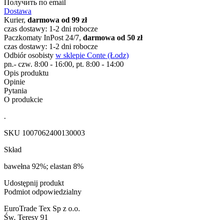
Получить по email
Dostawa
Kurier,
darmowa od 99 zł
czas dostawy: 1-2 dni robocze
Paczkomaty InPost 24/7,
darmowa od 50 zł
czas dostawy: 1-2 dni robocze
Odbiór osobisty
w sklepie Conte (Łodz)
pn.- czw. 8:00 - 16:00, pt. 8:00 - 14:00
Opis produktu
Opinie
Pytania
O produkcie
.
SKU
1007062400130003
Skład
bawełna 92%; elastan 8%
Udostępnij produkt
Podmiot odpowiedzialny
EuroTrade Tex Sp z o.o.
Św. Teresy 91