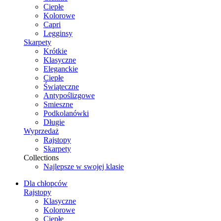
Ciepłe
Kolorowe
Capri
Legginsy
Skarpety
Krótkie
Klasyczne
Eleganckie
Ciepłe
Świąteczne
Antypoślizgowe
Smieszne
Podkolanówki
Długie
Wyprzedaż
Rajstopy
Skarpety
Collections
Najlepsze w swojej klasie
Dla chłopców
Rajstopy
Klasyczne
Kolorowe
Ciepłe