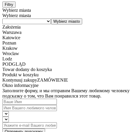
Filtry
Wybierz miasta
Wybierz miasta
Założenia
Warszawa
Katowice
Poznan
Krakow
Wroclaw
Lodz
PODGLĄD
Towar dodany do koszyka
Produkt w koszyku
Kontynuuj zakupy
ZAMÓWIENIE
Okno informacyjne
Заполните форму, и мы отправим Вашему любимому человеку
подсказку о том, что Вам понравился этот товар.
Отправить подсказку