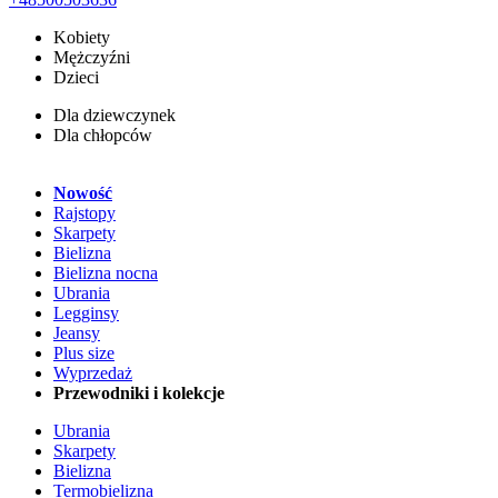
Kobiety
Mężczyźni
Dzieci
Dla dziewczynek
Dla chłopców
Nowość
Rajstopy
Skarpety
Bielizna
Bielizna nocna
Ubrania
Legginsy
Jeansy
Plus size
Wyprzedaż
Przewodniki i kolekcje
Ubrania
Skarpety
Bielizna
Termobielizna