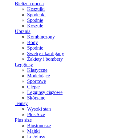
Bielizna nocna
Koszulki
Spodenki
Spodnie
Koszule
Ubrania
Kombinezony
Body
Spodnie
Swetry i kardigany
Żakiety i bombery
Legginsy
Klasyczne
Modelujące
Sportowe
Ciepłe
Legginsy ciążowe
Skórzane
Jeansy
Wysoki stan
Plus Size
Plus size
Biustonosze
Majtki
Legginsy