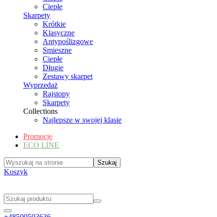
Ciepłe
Skarpety
Krótkie
Klasyczne
Antypoślizgowe
Smieszne
Ciepłe
Długie
Zestawy skarpet
Wyprzedaż
Rajstopy
Skarpety
Collections
Najlepsze w swojej klasie
Promocje
ECO LINE
Koszyk
+48500503636