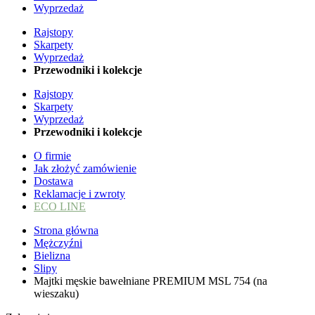
Wyprzedaż
Rajstopy
Skarpety
Wyprzedaż
Przewodniki i kolekcje
Rajstopy
Skarpety
Wyprzedaż
Przewodniki i kolekcje
O firmie
Jak złożyć zamówienie
Dostawa
Reklamacje i zwroty
ECO LINE
Strona główna
Mężczyźni
Bielizna
Slipy
Majtki męskie bawełniane PREMIUM MSL 754 (na
wieszaku)