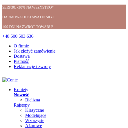
SERP30: -30% NA WSZYSTKO*
DARMOWA DOSTAWA OD 50 zł
100 DNI NA ZWROT TOWARU!
+48 500 503 636
O firmie
Jak złożyć zamówienie
Dostawa
Płatność
Reklamacje i zwroty
Kobiety
Nowość
Bielizna
Rajstopy
Klasyczne
Modelujące
Wzorzyste
Ażurowe