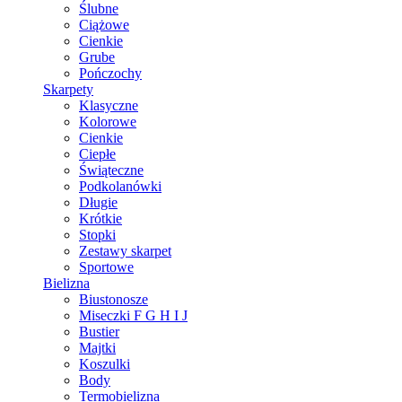
Ślubne
Ciążowe
Cienkie
Grube
Pończochy
Skarpety
Klasyczne
Kolorowe
Cienkie
Ciepłe
Świąteczne
Podkolanówki
Długie
Krótkie
Stopki
Zestawy skarpet
Sportowe
Bielizna
Biustonosze
Miseczki F G H I J
Bustier
Majtki
Koszulki
Body
Termobielizna