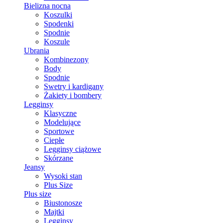
Bielizna nocna
Koszulki
Spodenki
Spodnie
Koszule
Ubrania
Kombinezony
Body
Spodnie
Swetry i kardigany
Żakiety i bombery
Legginsy
Klasyczne
Modelujące
Sportowe
Ciepłe
Legginsy ciążowe
Skórzane
Jeansy
Wysoki stan
Plus Size
Plus size
Biustonosze
Majtki
Legginsy