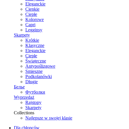
Eleganckie
Cienkie
Ciepłe
Kolorowe
Capri
Legginsy
Skarpety
Krótkie
Klasyczne
Eleganckie
Ciepłe
Świąteczne
Antypoślizgowe
Smieszne
Podkolanówki
Długie
Белье
Футболки
Wyprzedaż
Rajstopy
Skarpety
Collections
Najlepsze w swojej klasie
Dla chłopców