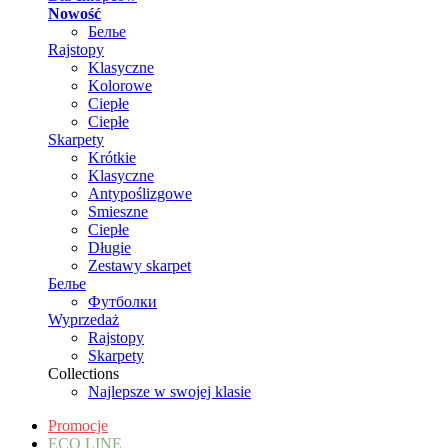
Nowość
Белье
Rajstopy
Klasyczne
Kolorowe
Ciepłe
Ciepłe
Skarpety
Krótkie
Klasyczne
Antypoślizgowe
Smieszne
Ciepłe
Długie
Zestawy skarpet
Белье
Футболки
Wyprzedaż
Rajstopy
Skarpety
Collections
Najlepsze w swojej klasie
Promocje
ECO LINE