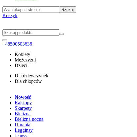
Koszyk
+48500503636
Kobiety
Mężczyźni
Dzieci
Dla dziewczynek
Dla chłopców
Nowość
Rajstopy
Skarpety
Bielizna
Bielizna nocna
Ubrania
Legginsy
Jeansy