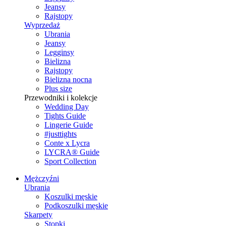
Jeansy
Rajstopy
Wyprzedaż
Ubrania
Jeansy
Legginsy
Bielizna
Rajstopy
Bielizna nocna
Plus size
Przewodniki i kolekcje
Wedding Day
Tights Guide
Lingerie Guide
#justtights
Conte x Lycra
LYCRA® Guide
Sport Сollection
Mężczyźni
Ubrania
Koszulki męskie
Podkoszulki męskie
Skarpety
Stopki