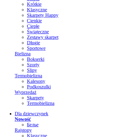
Krótkie
Klasyczne
Skarpety Happy
Cienkie
Ciepłe
Świąteczne
Zestawy skarpet
Długie
Sportowe
Bielizna
Bokserki
Szorty
Slipy
Termobielizna
Kalesony
Podkoszulki
Wyprzedaż
Skarpety
Termobielizna
Dla dziewczynek
Nowość
Белье
Rajstopy
Klasyczne