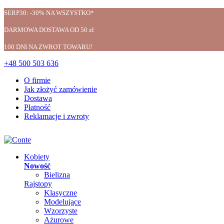
SERP30: -30% NA WSZYSTKO*
DARMOWA DOSTAWA OD 50 zł
100 DNI NA ZWROT TOWARU!
+48 500 503 636
O firmie
Jak złożyć zamówienie
Dostawa
Płatność
Reklamacje i zwroty
Kobiety
Nowość
Bielizna
Rajstopy
Klasyczne
Modelujące
Wzorzyste
Ażurowe