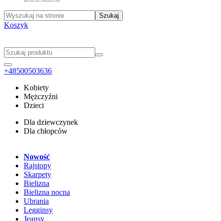
Koszyk
+48500503636
Kobiety
Mężczyźni
Dzieci
Dla dziewczynek
Dla chłopców
Nowość
Rajstopy
Skarpety
Bielizna
Bielizna nocna
Ubrania
Legginsy
Jeansy