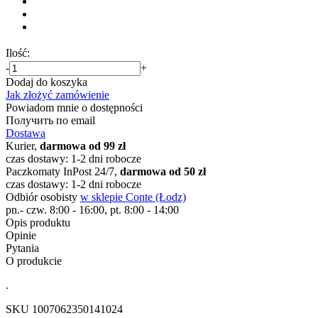
Ilość:
-
+
Dodaj do koszyka
Jak złożyć zamówienie
Powiadom mnie o dostępności
Получить по email
Dostawa
Kurier,
darmowa od 99 zł
czas dostawy: 1-2 dni robocze
Paczkomaty InPost 24/7,
darmowa od 50 zł
czas dostawy: 1-2 dni robocze
Odbiór osobisty
w sklepie Conte (Łodz)
pn.- czw. 8:00 - 16:00, pt. 8:00 - 14:00
Opis produktu
Opinie
Pytania
O produkcie
.
SKU
1007062350141024