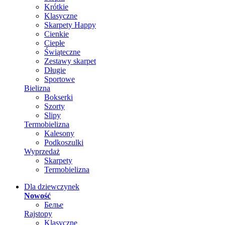
Krótkie
Klasyczne
Skarpety Happy
Cienkie
Ciepłe
Świąteczne
Zestawy skarpet
Długie
Sportowe
Bielizna
Bokserki
Szorty
Slipy
Termobielizna
Kalesony
Podkoszulki
Wyprzedaż
Skarpety
Termobielizna
Dla dziewczynek
Nowość
Белье
Rajstopy
Klasyczne