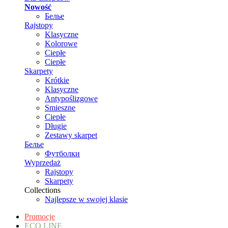
Nowość
Белье
Rajstopy
Klasyczne
Kolorowe
Ciepłe
Ciepłe
Skarpety
Krótkie
Klasyczne
Antypoślizgowe
Smieszne
Ciepłe
Długie
Zestawy skarpet
Белье
Футболки
Wyprzedaż
Rajstopy
Skarpety
Collections
Najlepsze w swojej klasie
Promocje
ECO LINE