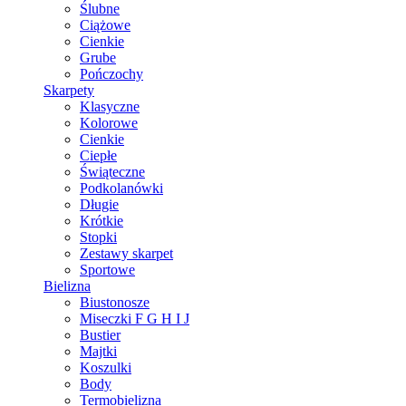
Ślubne
Ciążowe
Cienkie
Grube
Pończochy
Skarpety
Klasyczne
Kolorowe
Cienkie
Ciepłe
Świąteczne
Podkolanówki
Długie
Krótkie
Stopki
Zestawy skarpet
Sportowe
Bielizna
Biustonosze
Miseczki F G H I J
Bustier
Majtki
Koszulki
Body
Termobielizna