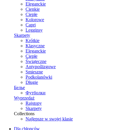
Eleganckie
Cienkie
Ciepłe
Kolorowe
Capri
Legginsy
Skarpety
Krótkie
Klasyczne
Eleganckie
Ciepłe
Świąteczne
Antypoślizgowe
Smieszne
Podkolanówki
Długie
Белье
Футболки
Wyprzedaż
Rajstopy
Skarpety
Collections
Najlepsze w swojej klasie
Dla chłopców