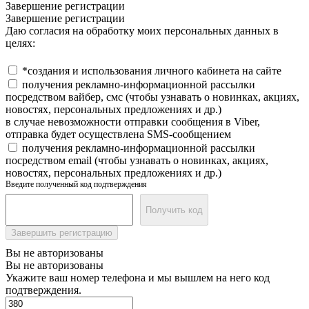
Завершение регистрации
Завершение регистрации
Даю согласия на обработку моих персональных данных в
целях:
*создания и использования личного кабинета на сайте
получения рекламно-информационной рассылки
посредством вайбер, смс (чтобы узнавать о новинках, акциях,
новостях, персональных предложениях и др.)
в случае невозможности отправки сообщения в Viber,
отправка будет осуществлена SMS-сообщением
получения рекламно-информационной рассылки
посредством email (чтобы узнавать о новинках, акциях,
новостях, персональных предложениях и др.)
Введите полученный код подтверждения
Получить код
Завершить регистрацию
Вы не авторизованы
Вы не авторизованы
Укажите ваш номер телефона и мы вышлем на него код
подтверждения.