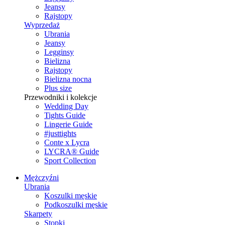
Jeansy
Rajstopy
Wyprzedaż
Ubrania
Jeansy
Legginsy
Bielizna
Rajstopy
Bielizna nocna
Plus size
Przewodniki i kolekcje
Wedding Day
Tights Guide
Lingerie Guide
#justtights
Conte x Lycra
LYCRA® Guide
Sport Сollection
Mężczyźni
Ubrania
Koszulki męskie
Podkoszulki męskie
Skarpety
Stopki