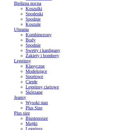
Bielizna nocna
Koszulki
Spodenki
Spodnie
Koszule
Ubrania
Kombinezony
Body
Spodnie
Swetry i kardigany
Żakiety i bombery
Legginsy
Klasyczne
Modelujące
Sportowe
Ciepłe
Legginsy ciążowe
Skórzane
Jeansy
Wysoki stan
Plus Size
Plus size
Biustonosze
Majtki
Legginsy