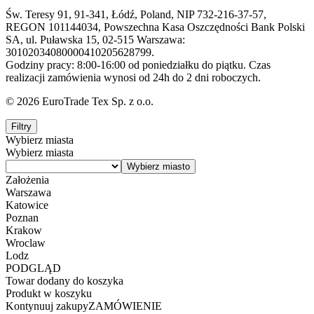
Św. Teresy 91, 91-341, Łódź, Poland, NIP 732-216-37-57,
REGON 101144034, Powszechna Kasa Oszczędności Bank Polski
SA, ul. Puławska 15, 02-515 Warszawa:
30102034080000410205628799.
Godziny pracy: 8:00-16:00 od poniedziałku do piątku. Czas
realizacji zamówienia wynosi od 24h do 2 dni roboczych.
© 2026 EuroTrade Tex Sp. z o.o.
Filtry
Wybierz miasta
Wybierz miasta
Założenia
Warszawa
Katowice
Poznan
Krakow
Wroclaw
Lodz
PODGLĄD
Towar dodany do koszyka
Produkt w koszyku
Kontynuuj zakupy
ZAMÓWIENIE