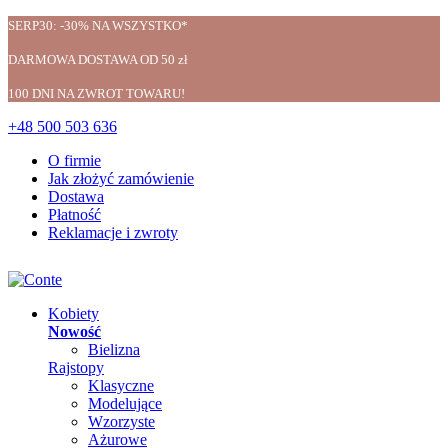
SERP30: -30% NA WSZYSTKO*
DARMOWA DOSTAWA OD 50 zł
100 DNI NA ZWROT TOWARU!
+48 500 503 636
O firmie
Jak złożyć zamówienie
Dostawa
Płatność
Reklamacje i zwroty
Kobiety
Nowość
Bielizna
Rajstopy
Klasyczne
Modelujące
Wzorzyste
Ażurowe