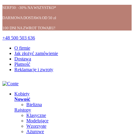
SERP30: -30% NA WSZYSTKO*
DARMOWA DOSTAWA OD 50 zł
100 DNI NA ZWROT TOWARU!
+48 500 503 636
O firmie
Jak złożyć zamówienie
Dostawa
Płatność
Reklamacje i zwroty
Kobiety
Nowość
Bielizna
Rajstopy
Klasyczne
Modelujące
Wzorzyste
Ażurowe