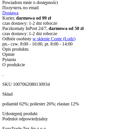
Powiadom mnie o dostępności
Получить по email
Dostawa
Kurier,
darmowa od 99 zł
czas dostawy: 1-2 dni robocze
Paczkomaty InPost 24/7,
darmowa od 50 zł
czas dostawy: 1-2 dni robocze
Odbiór osobisty
w sklepie Conte (Łodz)
pn.- czw. 8:00 - 16:00, pt. 8:00 - 14:00
Opis produktu
Opinie
Pytania
O produkcie
.
SKU
1007062080130934
Skład
poliamid 62%; poliester 26%; elastan 12%
Udostępnij produkt
Podmiot odpowiedzialny
EuroTrade Tex Sp z o.o.