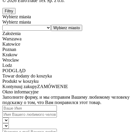
© 2026 EuroTrade Tex Sp. z o.o.
Filtry
Wybierz miasta
Wybierz miasta
Założenia
Warszawa
Katowice
Poznan
Krakow
Wroclaw
Lodz
PODGLĄD
Towar dodany do koszyka
Produkt w koszyku
Kontynuuj zakupy
ZAMÓWIENIE
Okno informacyjne
Заполните форму, и мы отправим Вашему любимому человеку
подсказку о том, что Вам понравился этот товар.