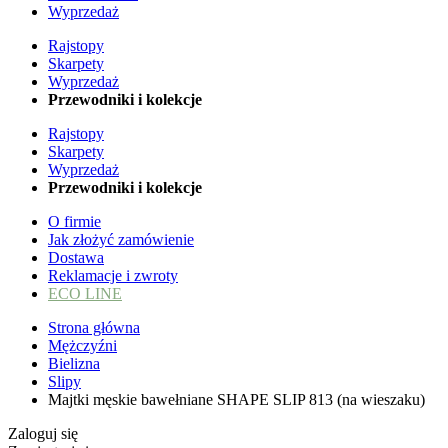
Wyprzedaż
Rajstopy
Skarpety
Wyprzedaż
Przewodniki i kolekcje
Rajstopy
Skarpety
Wyprzedaż
Przewodniki i kolekcje
O firmie
Jak złożyć zamówienie
Dostawa
Reklamacje i zwroty
ECO LINE
Strona główna
Mężczyźni
Bielizna
Slipy
Majtki męskie bawełniane SHAPE SLIP 813 (na wieszaku)
Zaloguj się