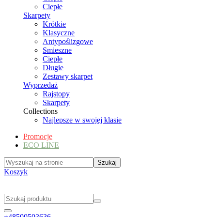
Ciepłe
Skarpety
Krótkie
Klasyczne
Antypoślizgowe
Smieszne
Ciepłe
Długie
Zestawy skarpet
Wyprzedaż
Rajstopy
Skarpety
Collections
Najlepsze w swojej klasie
Promocje
ECO LINE
Koszyk
+48500503636