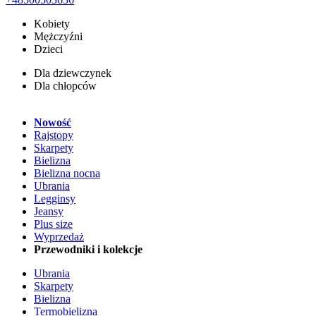
Kobiety
Mężczyźni
Dzieci
Dla dziewczynek
Dla chłopców
Nowość
Rajstopy
Skarpety
Bielizna
Bielizna nocna
Ubrania
Legginsy
Jeansy
Plus size
Wyprzedaż
Przewodniki i kolekcje
Ubrania
Skarpety
Bielizna
Termobielizna