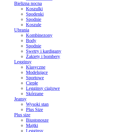
Bielizna nocna
Koszulki
Spodenki
Spodnie
Koszule
Ubrania
Kombinezony
Body
Spodnie
Swetry i kardigany
Żakiety i bombery
Legginsy
Klasyczne
Modelujące
Sportowe
Ciepłe
Legginsy ciążowe
Skórzane
Jeansy
Wysoki stan
Plus Size
Plus size
Biustonosze
Majtki
Legginsy