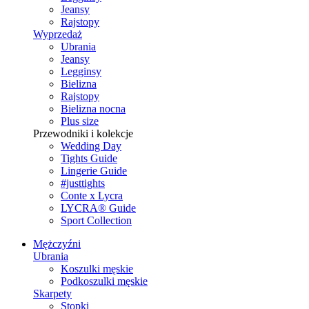
Jeansy
Rajstopy
Wyprzedaż
Ubrania
Jeansy
Legginsy
Bielizna
Rajstopy
Bielizna nocna
Plus size
Przewodniki i kolekcje
Wedding Day
Tights Guide
Lingerie Guide
#justtights
Conte x Lycra
LYCRA® Guide
Sport Сollection
Mężczyźni
Ubrania
Koszulki męskie
Podkoszulki męskie
Skarpety
Stopki