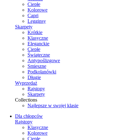
Ciepłe
Kolorowe
Capri
Legginsy
Skarpety
Krótkie
Klasyczne
Eleganckie
Ciepłe
Świąteczne
Antypoślizgowe
Smieszne
Podkolanówki
Długie
Wyprzedaż
Rajstopy
Skarpety
Collections
Najlepsze w swojej klasie
Dla chłopców
Rajstopy
Klasyczne
Kolorowe
Ciepłe