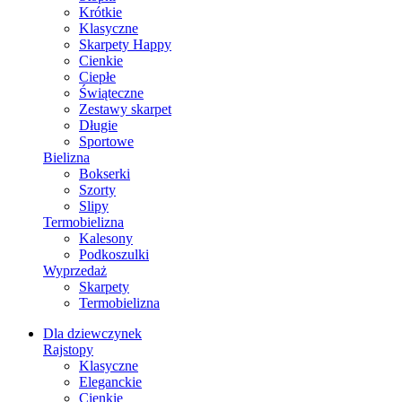
Krótkie
Klasyczne
Skarpety Happy
Cienkie
Ciepłe
Świąteczne
Zestawy skarpet
Długie
Sportowe
Bielizna
Bokserki
Szorty
Slipy
Termobielizna
Kalesony
Podkoszulki
Wyprzedaż
Skarpety
Termobielizna
Dla dziewczynek
Rajstopy
Klasyczne
Eleganckie
Cienkie