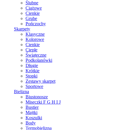
Ślubne
Ciążowe
Cienkie
Grube
Pończochy
Skarpety
Klasyczne
Kolorowe
Cienkie
Ciepłe
Świąteczne
Podkolanówki
Długie
Krótkie
Stopki
Zestawy skarpet
Sportowe
Bielizna
Biustonosze
Miseczki F G H I J
Bustier
Majtki
Koszulki
Body
Termobielizna