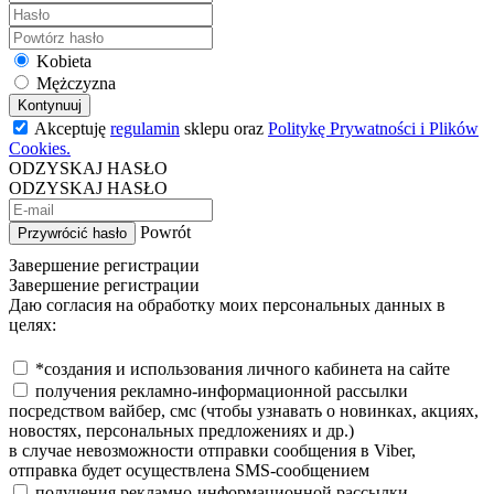
Kobieta
Mężczyzna
Kontynuuj
Akceptuję
regulamin
sklepu oraz
Politykę Prywatności i Plików
Cookies.
ODZYSKAJ HASŁO
ODZYSKAJ HASŁO
Powrót
Przywrócić hasło
Завершение регистрации
Завершение регистрации
Даю согласия на обработку моих персональных данных в
целях:
*создания и использования личного кабинета на сайте
получения рекламно-информационной рассылки
посредством вайбер, смс (чтобы узнавать о новинках, акциях,
новостях, персональных предложениях и др.)
в случае невозможности отправки сообщения в Viber,
отправка будет осуществлена SMS-сообщением
получения рекламно-информационной рассылки