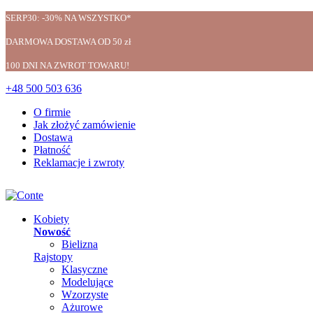
SERP30: -30% NA WSZYSTKO*
DARMOWA DOSTAWA OD 50 zł
100 DNI NA ZWROT TOWARU!
+48 500 503 636
O firmie
Jak złożyć zamówienie
Dostawa
Płatność
Reklamacje i zwroty
Kobiety
Nowość
Bielizna
Rajstopy
Klasyczne
Modelujące
Wzorzyste
Ażurowe