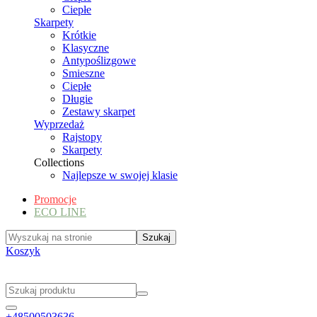
Ciepłe
Skarpety
Krótkie
Klasyczne
Antypoślizgowe
Smieszne
Ciepłe
Długie
Zestawy skarpet
Wyprzedaż
Rajstopy
Skarpety
Collections
Najlepsze w swojej klasie
Promocje
ECO LINE
Koszyk
+48500503636