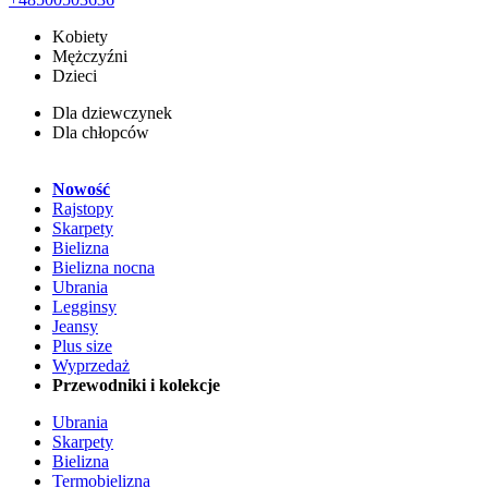
Kobiety
Mężczyźni
Dzieci
Dla dziewczynek
Dla chłopców
Nowość
Rajstopy
Skarpety
Bielizna
Bielizna nocna
Ubrania
Legginsy
Jeansy
Plus size
Wyprzedaż
Przewodniki i kolekcje
Ubrania
Skarpety
Bielizna
Termobielizna