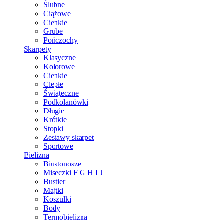
Ślubne
Ciążowe
Cienkie
Grube
Pończochy
Skarpety
Klasyczne
Kolorowe
Cienkie
Ciepłe
Świąteczne
Podkolanówki
Długie
Krótkie
Stopki
Zestawy skarpet
Sportowe
Bielizna
Biustonosze
Miseczki F G H I J
Bustier
Majtki
Koszulki
Body
Termobielizna