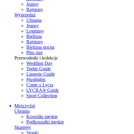
Jeansy
Rajstopy
Wyprzedaż
Ubrania
Jeansy
Legginsy
Bielizna
Rajstopy
Bielizna nocna
Plus size
Przewodniki i kolekcje
Wedding Day
Tights Guide
Lingerie Guide
#justtights
Conte x Lycra
LYCRA® Guide
Sport Сollection
Mężczyźni
Ubrania
Koszulki męskie
Podkoszulki męskie
Skarpety
Stopki