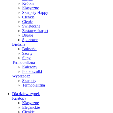
Krótkie
Klasyczne
Skarpety Happy
Cienkie
Ciepłe
Świąteczne
Zestawy skarpet
Długie
Sportowe
Bielizna
Bokserki
Szorty
Slipy
Termobielizna
Kalesony
Podkoszulki
Wyprzedaż
Skarpety
Termobielizna
Dla dziewczynek
Rajstopy
Klasyczne
Eleganckie
Cienkie