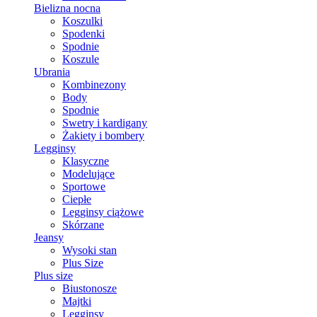
Bielizna nocna
Koszulki
Spodenki
Spodnie
Koszule
Ubrania
Kombinezony
Body
Spodnie
Swetry i kardigany
Żakiety i bombery
Legginsy
Klasyczne
Modelujące
Sportowe
Ciepłe
Legginsy ciążowe
Skórzane
Jeansy
Wysoki stan
Plus Size
Plus size
Biustonosze
Majtki
Legginsy