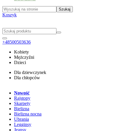
Koszyk
+48500503636
Kobiety
Mężczyźni
Dzieci
Dla dziewczynek
Dla chłopców
Nowość
Rajstopy
Skarpety
Bielizna
Bielizna nocna
Ubrania
Legginsy
Jeansy