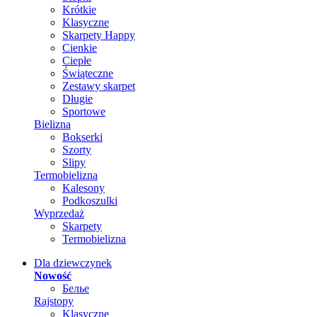
Krótkie
Klasyczne
Skarpety Happy
Cienkie
Ciepłe
Świąteczne
Zestawy skarpet
Długie
Sportowe
Bielizna
Bokserki
Szorty
Slipy
Termobielizna
Kalesony
Podkoszulki
Wyprzedaż
Skarpety
Termobielizna
Dla dziewczynek
Nowość
Белье
Rajstopy
Klasyczne