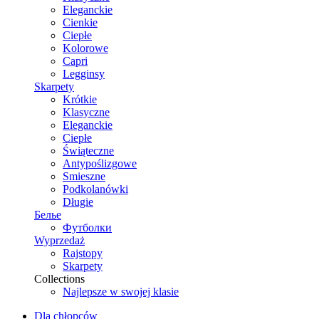
Eleganckie
Cienkie
Ciepłe
Kolorowe
Capri
Legginsy
Skarpety
Krótkie
Klasyczne
Eleganckie
Ciepłe
Świąteczne
Antypoślizgowe
Smieszne
Podkolanówki
Długie
Белье
Футболки
Wyprzedaż
Rajstopy
Skarpety
Collections
Najlepsze w swojej klasie
Dla chłopców