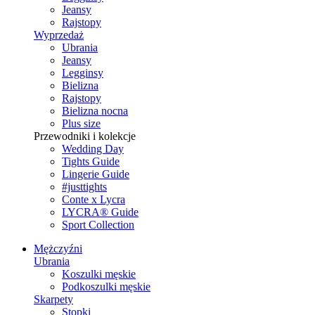
Jeansy
Rajstopy
Wyprzedaż
Ubrania
Jeansy
Legginsy
Bielizna
Rajstopy
Bielizna nocna
Plus size
Przewodniki i kolekcje
Wedding Day
Tights Guide
Lingerie Guide
#justtights
Conte x Lycra
LYCRA® Guide
Sport Сollection
Mężczyźni
Ubrania
Koszulki męskie
Podkoszulki męskie
Skarpety
Stopki