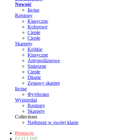
Nowość
Белье
Rajstopy
Klasyczne
Kolorowe
Ciepłe
Ciepłe
Skarpety
Krótkie
Klasyczne
Antypoślizgowe
Smieszne
Ciepłe
Długie
Zestawy skarpet
Белье
Футболки
Wyprzedaż
Rajstopy
Skarpety
Collections
Najlepsze w swojej klasie
Promocje
ECO LINE