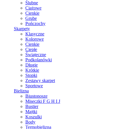
Ślubne
Ciążowe
Cienkie
Grube
Pończochy
Skarpety
Klasyczne
Kolorowe
Cienkie
Ciepłe
Świąteczne
Podkolanówki
Długie
Krótkie
Stopki
Zestawy skarpet
Sportowe
Bielizna
Biustonosze
Miseczki F G H I J
Bustier
Majtki
Koszulki
Body
Termobielizna