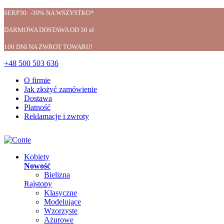
SERP30: -30% NA WSZYSTKO*
DARMOWA DOSTAWA OD 50 zł
100 DNI NA ZWROT TOWARU!
+48 500 503 636
O firmie
Jak złożyć zamówienie
Dostawa
Płatność
Reklamacje i zwroty
Kobiety
Nowość
Bielizna
Rajstopy
Klasyczne
Modelujące
Wzorzyste
Ażurowe