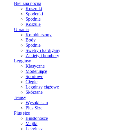
Bielizna nocna
Koszulki
Spodenki
Spodnie
Koszule
Ubrania
Kombinezony
Body
Spodnie
Swetry i kardigany
Żakiety i bombery
Legginsy
Klasyczne
Modelujące
Sportowe
Ciepłe
Legginsy ciążowe
Skórzane
Jeansy
Wysoki stan
Plus Size
Plus size
Biustonosze
Majtki
Legginsy