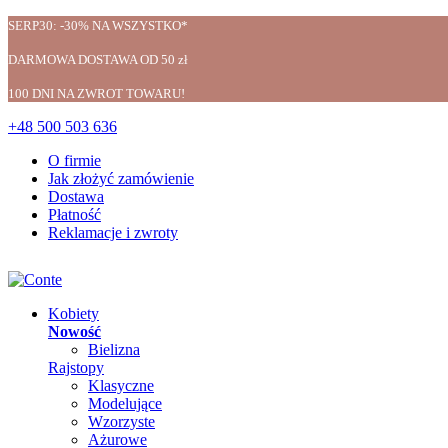
SERP30: -30% NA WSZYSTKO*
DARMOWA DOSTAWA OD 50 zł
100 DNI NA ZWROT TOWARU!
+48 500 503 636
O firmie
Jak złożyć zamówienie
Dostawa
Płatność
Reklamacje i zwroty
Kobiety
Nowość
Bielizna
Rajstopy
Klasyczne
Modelujące
Wzorzyste
Ażurowe