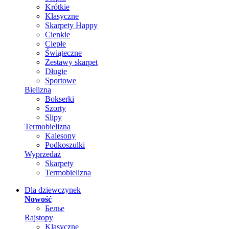
Krótkie
Klasyczne
Skarpety Happy
Cienkie
Ciepłe
Świąteczne
Zestawy skarpet
Długie
Sportowe
Bielizna
Bokserki
Szorty
Slipy
Termobielizna
Kalesony
Podkoszulki
Wyprzedaż
Skarpety
Termobielizna
Dla dziewczynek
Nowość
Белье
Rajstopy
Klasyczne