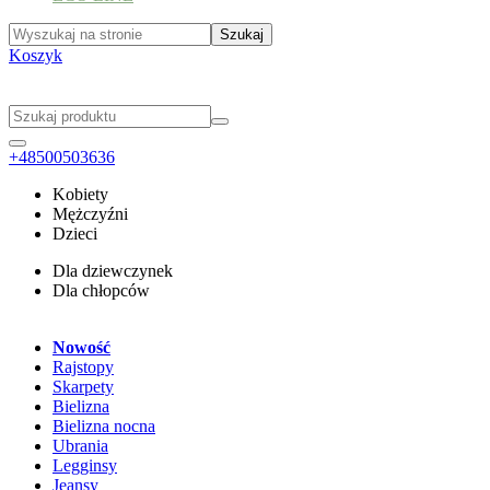
Koszyk
+48500503636
Kobiety
Mężczyźni
Dzieci
Dla dziewczynek
Dla chłopców
Nowość
Rajstopy
Skarpety
Bielizna
Bielizna nocna
Ubrania
Legginsy
Jeansy