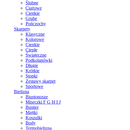
Ślubne
Ciążowe
Cienkie
Grube
Pończochy
Skarpety
Klasyczne
Kolorowe
Cienkie
Ciepłe
Świąteczne
Podkolanówki
Długie
Krótkie
Stopki
Zestawy skarpet
Sportowe
Bielizna
Biustonosze
Miseczki F G H I J
Bustier
Majtki
Koszulki
Body
Termobielizna