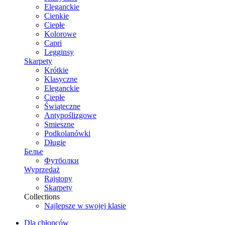
Eleganckie
Cienkie
Ciepłe
Kolorowe
Capri
Legginsy
Skarpety
Krótkie
Klasyczne
Eleganckie
Ciepłe
Świąteczne
Antypoślizgowe
Smieszne
Podkolanówki
Długie
Белье
Футболки
Wyprzedaż
Rajstopy
Skarpety
Collections
Najlepsze w swojej klasie
Dla chłopców