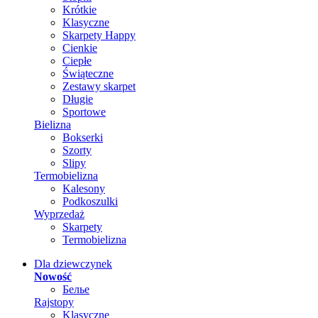
Krótkie
Klasyczne
Skarpety Happy
Cienkie
Ciepłe
Świąteczne
Zestawy skarpet
Długie
Sportowe
Bielizna
Bokserki
Szorty
Slipy
Termobielizna
Kalesony
Podkoszulki
Wyprzedaż
Skarpety
Termobielizna
Dla dziewczynek
Nowość
Белье
Rajstopy
Klasyczne