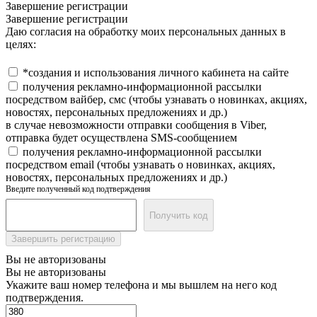
Завершение регистрации
Завершение регистрации
Даю согласия на обработку моих персональных данных в
целях:
*создания и использования личного кабинета на сайте
получения рекламно-информационной рассылки
посредством вайбер, смс (чтобы узнавать о новинках, акциях,
новостях, персональных предложениях и др.)
в случае невозможности отправки сообщения в Viber,
отправка будет осуществлена SMS-сообщением
получения рекламно-информационной рассылки
посредством email (чтобы узнавать о новинках, акциях,
новостях, персональных предложениях и др.)
Введите полученный код подтверждения
Получить код
Завершить регистрацию
Вы не авторизованы
Вы не авторизованы
Укажите ваш номер телефона и мы вышлем на него код
подтверждения.