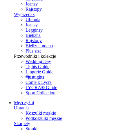
Jeansy
Rajstopy
Wyprzedaż
Ubrania
Jeansy
Legginsy
Bielizna
Rajstopy
Bielizna nocna
Plus size
Przewodniki i kolekcje
Wedding Day
Tights Guide
Lingerie Guide
#justtights
Conte x Lycra
LYCRA® Guide
Sport Сollection
Mężczyźni
Ubrania
Koszulki męskie
Podkoszulki męskie
Skarpety
Stopki