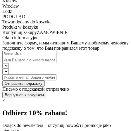
Krakow
Wroclaw
Lodz
PODGLĄD
Towar dodany do koszyka
Produkt w koszyku
Kontynuuj zakupy
ZAMÓWIENIE
Okno informacyjne
Заполните форму, и мы отправим Вашему любимому человеку
подсказку о том, что Вам понравился этот товар.
Отправить подсказку
Письмо с подсказкой отправлено
Вернуться к покупкам
×
Odbierz 10% rabatu!
Dołącz do newslettera – otrzymuj nowości i promocje jako
pierwszy.