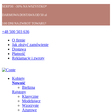
SERP30: -30% NA WSZYSTKO*
DARMOWA DOSTAWA OD 50 zł
100 DNI NA ZWROT TOWARU!
+48 500 503 636
O firmie
Jak złożyć zamówienie
Dostawa
Płatność
Reklamacje i zwroty
Kobiety
Nowość
Bielizna
Rajstopy
Klasyczne
Modelujące
Wzorzyste
Ażurowe