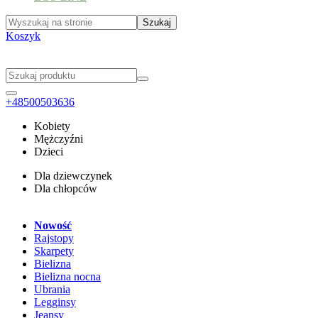
Koszyk
+48500503636
Kobiety
Mężczyźni
Dzieci
Dla dziewczynek
Dla chłopców
Nowość
Rajstopy
Skarpety
Bielizna
Bielizna nocna
Ubrania
Legginsy
Jeansy