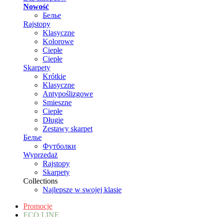
Nowość
Белье
Rajstopy
Klasyczne
Kolorowe
Ciepłe
Ciepłe
Skarpety
Krótkie
Klasyczne
Antypoślizgowe
Smieszne
Ciepłe
Długie
Zestawy skarpet
Белье
Футболки
Wyprzedaż
Rajstopy
Skarpety
Collections
Najlepsze w swojej klasie
Promocje
ECO LINE