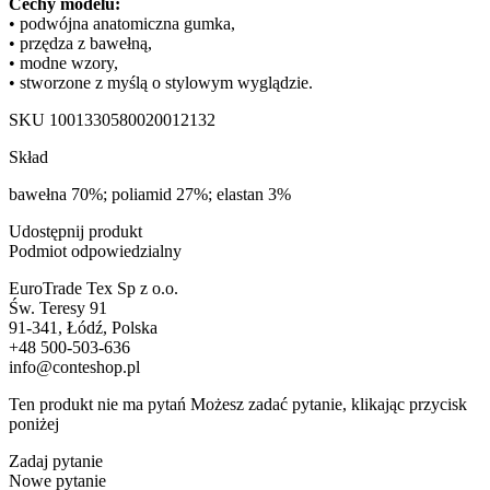
Cechy modelu:
• podwójna anatomiczna gumka,
• przędza z bawełną,
• modne wzory,
• stworzone z myślą o stylowym wyglądzie.
SKU
1001330580020012132
Skład
bawełna 70%; poliamid 27%; elastan 3%
Udostępnij produkt
Podmiot odpowiedzialny
EuroTrade Tex Sp z o.o.
Św. Teresy 91
91-341, Łódź, Polska
+48 500-503-636
info@conteshop.pl
Ten produkt nie ma pytań Możesz zadać pytanie, klikając przycisk
poniżej
Zadaj pytanie
Nowe pytanie