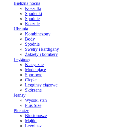
Bielizna nocna
Koszulki
Spodenki
Spodnie
Koszule
Ubrania
Kombinezony
Body
Spodnie
Swetry i kardigany
Żakiety i bombery
Legginsy
Klasyczne
Modelujące
Sportowe
Ciepłe
Legginsy ciążowe
Skórzane
Jeansy
Wysoki stan
Plus Size
Plus size
Biustonosze
Majtki
Legginsy