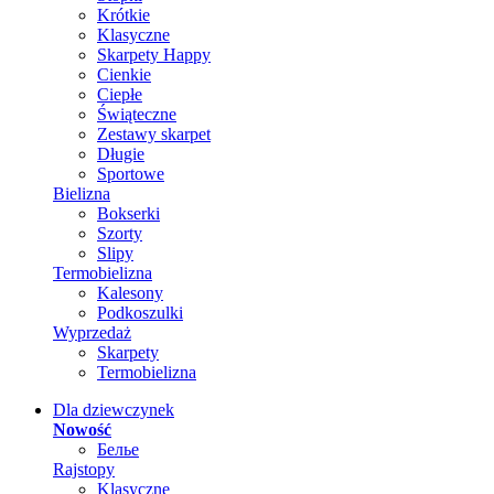
Krótkie
Klasyczne
Skarpety Happy
Cienkie
Ciepłe
Świąteczne
Zestawy skarpet
Długie
Sportowe
Bielizna
Bokserki
Szorty
Slipy
Termobielizna
Kalesony
Podkoszulki
Wyprzedaż
Skarpety
Termobielizna
Dla dziewczynek
Nowość
Белье
Rajstopy
Klasyczne