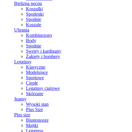
Bielizna nocna
Koszulki
Spodenki
Spodnie
Koszule
Ubrania
Kombinezony
Body
Spodnie
Swetry i kardigany
Żakiety i bombery
Legginsy
Klasyczne
Modelujące
Sportowe
Ciepłe
Legginsy ciążowe
Skórzane
Jeansy
Wysoki stan
Plus Size
Plus size
Biustonosze
Majtki
Legginsy