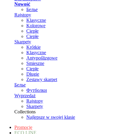
Nowość
Белье
Rajstopy
Klasyczne
Kolorowe
Ciepłe
Ciepłe
Skarpety
Krótkie
Klasyczne
Antypoślizgowe
Smieszne
Ciepłe
Długie
Zestawy skarpet
Белье
Футболки
Wyprzedaż
Rajstopy
Skarpety
Collections
Najlepsze w swojej klasie
Promocje
ECO LINE