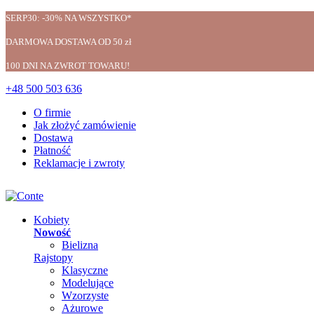
SERP30: -30% NA WSZYSTKO*
DARMOWA DOSTAWA OD 50 zł
100 DNI NA ZWROT TOWARU!
+48 500 503 636
O firmie
Jak złożyć zamówienie
Dostawa
Płatność
Reklamacje i zwroty
Kobiety
Nowość
Bielizna
Rajstopy
Klasyczne
Modelujące
Wzorzyste
Ażurowe