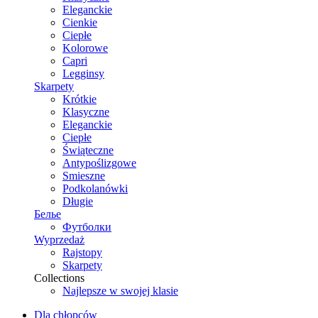
Eleganckie
Cienkie
Ciepłe
Kolorowe
Capri
Legginsy
Skarpety
Krótkie
Klasyczne
Eleganckie
Ciepłe
Świąteczne
Antypoślizgowe
Smieszne
Podkolanówki
Długie
Белье
Футболки
Wyprzedaż
Rajstopy
Skarpety
Collections
Najlepsze w swojej klasie
Dla chłopców