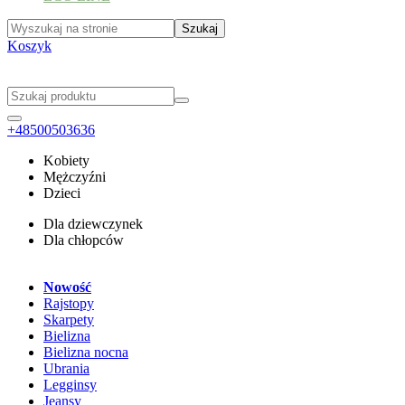
Koszyk
+48500503636
Kobiety
Mężczyźni
Dzieci
Dla dziewczynek
Dla chłopców
Nowość
Rajstopy
Skarpety
Bielizna
Bielizna nocna
Ubrania
Legginsy
Jeansy