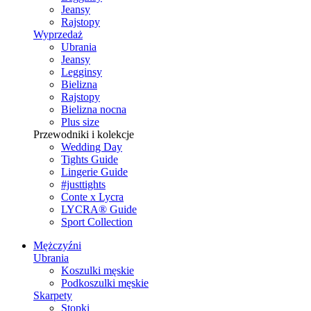
Jeansy
Rajstopy
Wyprzedaż
Ubrania
Jeansy
Legginsy
Bielizna
Rajstopy
Bielizna nocna
Plus size
Przewodniki i kolekcje
Wedding Day
Tights Guide
Lingerie Guide
#justtights
Conte x Lycra
LYCRA® Guide
Sport Сollection
Mężczyźni
Ubrania
Koszulki męskie
Podkoszulki męskie
Skarpety
Stopki