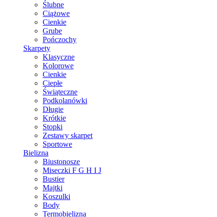
Ślubne
Ciążowe
Cienkie
Grube
Pończochy
Skarpety
Klasyczne
Kolorowe
Cienkie
Ciepłe
Świąteczne
Podkolanówki
Długie
Krótkie
Stopki
Zestawy skarpet
Sportowe
Bielizna
Biustonosze
Miseczki F G H I J
Bustier
Majtki
Koszulki
Body
Termobielizna