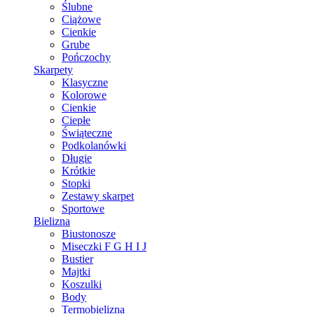
Ślubne
Ciążowe
Cienkie
Grube
Pończochy
Skarpety
Klasyczne
Kolorowe
Cienkie
Ciepłe
Świąteczne
Podkolanówki
Długie
Krótkie
Stopki
Zestawy skarpet
Sportowe
Bielizna
Biustonosze
Miseczki F G H I J
Bustier
Majtki
Koszulki
Body
Termobielizna