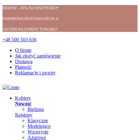
SERP30: -30% NA WSZYSTKO*
DARMOWA DOSTAWA OD 50 zł
100 DNI NA ZWROT TOWARU!
+48 500 503 636
O firmie
Jak złożyć zamówienie
Dostawa
Płatność
Reklamacje i zwroty
Kobiety
Nowość
Bielizna
Rajstopy
Klasyczne
Modelujące
Wzorzyste
Ażurowe