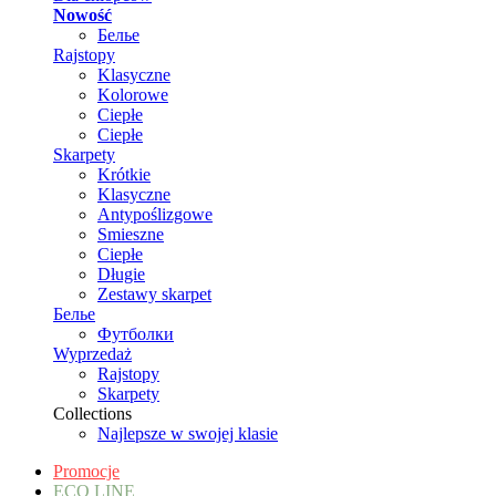
Nowość
Белье
Rajstopy
Klasyczne
Kolorowe
Ciepłe
Ciepłe
Skarpety
Krótkie
Klasyczne
Antypoślizgowe
Smieszne
Ciepłe
Długie
Zestawy skarpet
Белье
Футболки
Wyprzedaż
Rajstopy
Skarpety
Collections
Najlepsze w swojej klasie
Promocje
ECO LINE