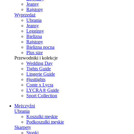
Jeansy
Rajstopy
Wyprzedaż
Ubrania
Jeansy
Legginsy
Bielizna
Rajstopy
Bielizna nocna
Plus size
Przewodniki i kolekcje
Wedding Day
Tights Guide
Lingerie Guide
#justtights
Conte x Lycra
LYCRA® Guide
Sport Сollection
Mężczyźni
Ubrania
Koszulki męskie
Podkoszulki męskie
Skarpety
Stopki