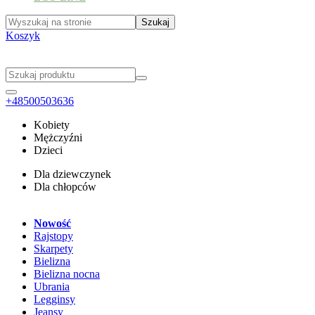
Koszyk
+48500503636
Kobiety
Mężczyźni
Dzieci
Dla dziewczynek
Dla chłopców
Nowość
Rajstopy
Skarpety
Bielizna
Bielizna nocna
Ubrania
Legginsy
Jeansy