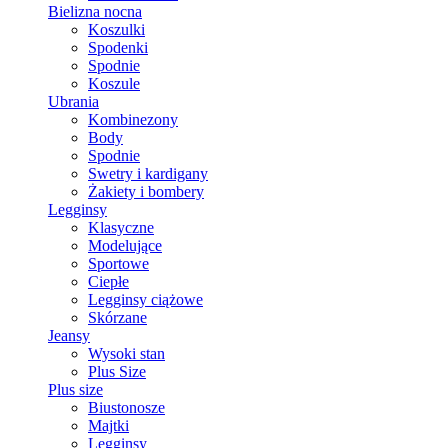
Bielizna nocna
Koszulki
Spodenki
Spodnie
Koszule
Ubrania
Kombinezony
Body
Spodnie
Swetry i kardigany
Żakiety i bombery
Legginsy
Klasyczne
Modelujące
Sportowe
Ciepłe
Legginsy ciążowe
Skórzane
Jeansy
Wysoki stan
Plus Size
Plus size
Biustonosze
Majtki
Legginsy