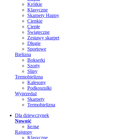
Krótkie
Klasyczne
Skarpety Happy
Cienkie
Ciepłe
Świąteczne
Zestawy skarpet
Długie
Sportowe
Bielizna
Bokserki
Szorty
Slipy
Termobielizna
Kalesony
Podkoszulki
Wyprzedaż
Skarpety
Termobielizna
Dla dziewczynek
Nowość
Белье
Rajstopy
Klasyczne