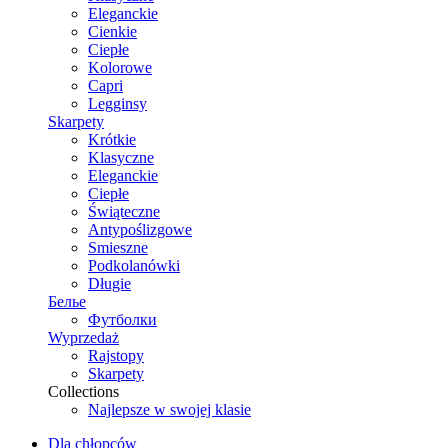
Eleganckie
Cienkie
Ciepłe
Kolorowe
Capri
Legginsy
Skarpety
Krótkie
Klasyczne
Eleganckie
Ciepłe
Świąteczne
Antypoślizgowe
Smieszne
Podkolanówki
Długie
Белье
Футболки
Wyprzedaż
Rajstopy
Skarpety
Collections
Najlepsze w swojej klasie
Dla chłopców