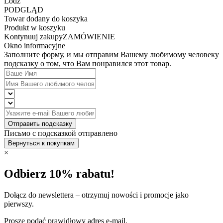
Lodz
PODGLĄD
Towar dodany do koszyka
Produkt w koszyku
Kontynuuj zakupy
ZAMÓWIENIE
Okno informacyjne
Заполните форму, и мы отправим Вашему любимому человеку
подсказку о том, что Вам понравился этот товар.
Отправить подсказку
Письмо с подсказкой отправлено
Вернуться к покупкам
×
Odbierz 10% rabatu!
Dołącz do newslettera – otrzymuj nowości i promocje jako
pierwszy.
Proszę podać prawidłowy adres e-mail.