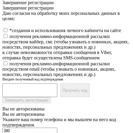
Завершение регистрации
Завершение регистрации
Даю согласия на обработку моих персональных данных в
целях:
*создания и использования личного кабинета на сайте
получения рекламно-информационной рассылки
посредством вайбер, смс (чтобы узнавать о новинках, акциях,
новостях, персональных предложениях и др.)
в случае невозможности отправки сообщения в Viber,
отправка будет осуществлена SMS-сообщением
получения рекламно-информационной рассылки
посредством email (чтобы узнавать о новинках, акциях,
новостях, персональных предложениях и др.)
Введите полученный код подтверждения
Получить код
Завершить регистрацию
Вы не авторизованы
Вы не авторизованы
Укажите ваш номер телефона и мы вышлем на него код
подтверждения.