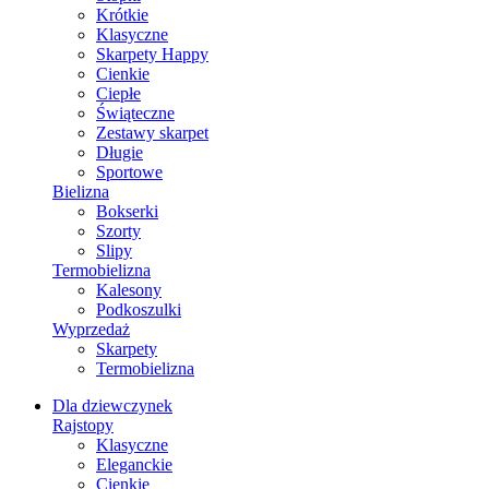
Krótkie
Klasyczne
Skarpety Happy
Cienkie
Ciepłe
Świąteczne
Zestawy skarpet
Długie
Sportowe
Bielizna
Bokserki
Szorty
Slipy
Termobielizna
Kalesony
Podkoszulki
Wyprzedaż
Skarpety
Termobielizna
Dla dziewczynek
Rajstopy
Klasyczne
Eleganckie
Cienkie