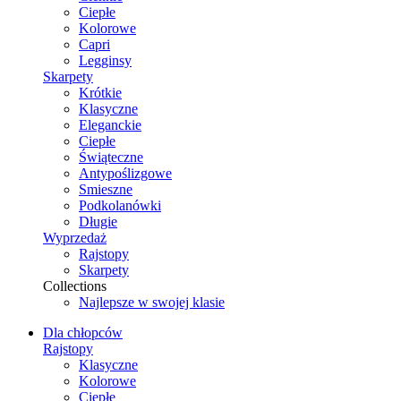
Ciepłe
Kolorowe
Capri
Legginsy
Skarpety
Krótkie
Klasyczne
Eleganckie
Ciepłe
Świąteczne
Antypoślizgowe
Smieszne
Podkolanówki
Długie
Wyprzedaż
Rajstopy
Skarpety
Collections
Najlepsze w swojej klasie
Dla chłopców
Rajstopy
Klasyczne
Kolorowe
Ciepłe