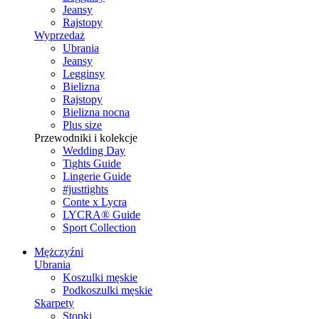
Jeansy
Rajstopy
Wyprzedaż
Ubrania
Jeansy
Legginsy
Bielizna
Rajstopy
Bielizna nocna
Plus size
Przewodniki i kolekcje
Wedding Day
Tights Guide
Lingerie Guide
#justtights
Conte x Lycra
LYCRA® Guide
Sport Сollection
Mężczyźni
Ubrania
Koszulki męskie
Podkoszulki męskie
Skarpety
Stopki