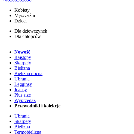
Kobiety
Mężczyźni
Dzieci
Dla dziewczynek
Dla chłopców
Nowość
Rajstopy
Skarpety
Bielizna
Bielizna nocna
Ubrania
Legginsy
Jeansy
Plus size
Wyprzedaż
Przewodniki i kolekcje
Ubrania
Skarpety
Bielizna
Termobielizna