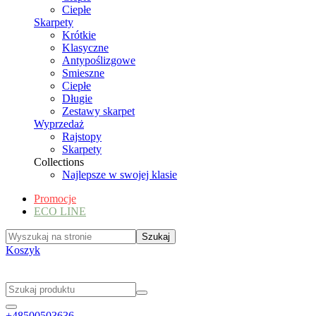
Ciepłe
Skarpety
Krótkie
Klasyczne
Antypoślizgowe
Smieszne
Ciepłe
Długie
Zestawy skarpet
Wyprzedaż
Rajstopy
Skarpety
Collections
Najlepsze w swojej klasie
Promocje
ECO LINE
Koszyk
+48500503636