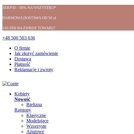
SERP30: -30% NA WSZYSTKO*
DARMOWA DOSTAWA OD 50 zł
100 DNI NA ZWROT TOWARU!
+48 500 503 636
O firmie
Jak złożyć zamówienie
Dostawa
Płatność
Reklamacje i zwroty
Kobiety
Nowość
Bielizna
Rajstopy
Klasyczne
Modelujące
Wzorzyste
Ażurowe