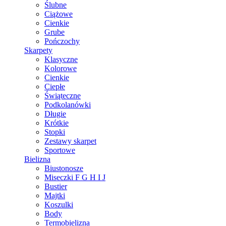
Ślubne
Ciążowe
Cienkie
Grube
Pończochy
Skarpety
Klasyczne
Kolorowe
Cienkie
Ciepłe
Świąteczne
Podkolanówki
Długie
Krótkie
Stopki
Zestawy skarpet
Sportowe
Bielizna
Biustonosze
Miseczki F G H I J
Bustier
Majtki
Koszulki
Body
Termobielizna