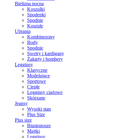
Bielizna nocna
Koszulki
Spodenki
Spodnie
Koszule
Ubrania
Kombinezony
Body
Spodnie
Swetry i kardigany
Żakiety i bombery
Legginsy
Klasyczne
Modelujące
Sportowe
Ciepłe
Legginsy ciążowe
Skórzane
Jeansy
Wysoki stan
Plus Size
Plus size
Biustonosze
Majtki
Legginsy