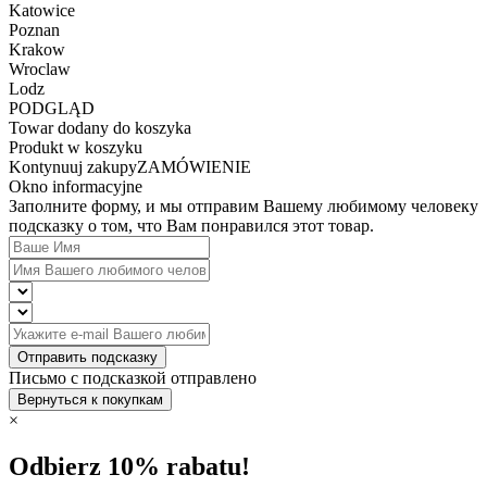
Katowice
Poznan
Krakow
Wroclaw
Lodz
PODGLĄD
Towar dodany do koszyka
Produkt w koszyku
Kontynuuj zakupy
ZAMÓWIENIE
Okno informacyjne
Заполните форму, и мы отправим Вашему любимому человеку
подсказку о том, что Вам понравился этот товар.
Отправить подсказку
Письмо с подсказкой отправлено
Вернуться к покупкам
×
Odbierz 10% rabatu!