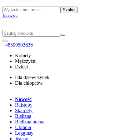
Koszyk
+48500503636
Kobiety
Mężczyźni
Dzieci
Dla dziewczynek
Dla chłopców
Nowość
Rajstopy
Skarpety
Bielizna
Bielizna nocna
Ubrania
Legginsy
Jeansy