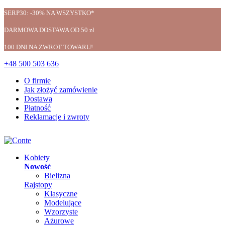
SERP30: -30% NA WSZYSTKO*
DARMOWA DOSTAWA OD 50 zł
100 DNI NA ZWROT TOWARU!
+48 500 503 636
O firmie
Jak złożyć zamówienie
Dostawa
Płatność
Reklamacje i zwroty
Kobiety
Nowość
Bielizna
Rajstopy
Klasyczne
Modelujące
Wzorzyste
Ażurowe