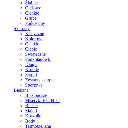
Ślubne
Ciążowe
Cienkie
Grube
Pończochy
Skarpety
Klasyczne
Kolorowe
Cienkie
Ciepłe
Świąteczne
Podkolanówki
Długie
Krótkie
Stopki
Zestawy skarpet
Sportowe
Bielizna
Biustonosze
Miseczki F G H I J
Bustier
Majtki
Koszulki
Body
Termobielizna