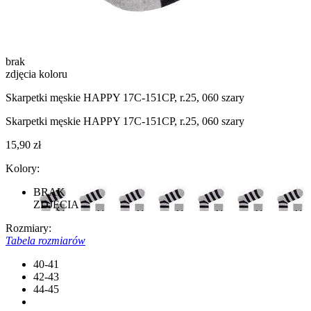
brak
zdjęcia koloru
Skarpetki męskie HAPPY 17С-151СP, r.25, 060 szary
Skarpetki męskie HAPPY 17С-151СP, r.25, 060 szary
15,90 zł
Kolory:
BRAK
ZDJĘCIA
Rozmiary:
Tabela rozmiarów
40-41
42-43
44-45