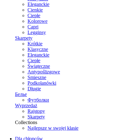
Eleganckie
Cienkie
Ciepłe
Kolorowe
Capri
Legginsy
Skarpety
Krótkie
Klasyczne
Eleganckie
Ciepłe
Świąteczne
Antypoślizgowe
Smieszne
Podkolanówki
Długie
Белье
Футболки
Wyprzedaż
Rajstopy
Skarpety
Collections
Najlepsze w swojej klasie
Dla chłopców