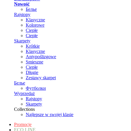
Nowość
Белье
Rajstopy
Klasyczne
Kolorowe
Ciepłe
Ciepłe
Skarpety
Krótkie
Klasyczne
Antypoślizgowe
Smieszne
Ciepłe
Długie
Zestawy skarpet
Белье
Футболки
Wyprzedaż
Rajstopy
Skarpety
Collections
Najlepsze w swojej klasie
Promocje
ECO LINE