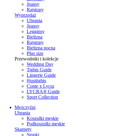
Jeansy
Rajstopy
Wyprzedaż
Ubrania
Jeansy
Legginsy
Bielizna
Rajstopy
Bielizna nocna
Plus size
Przewodniki i kolekcje
Wedding Day
Tights Guide
Lingerie Guide
#justtights
Conte x Lycra
LYCRA® Guide
Sport Сollection
Mężczyźni
Ubrania
Koszulki męskie
Podkoszulki męskie
Skarpety
Stopki