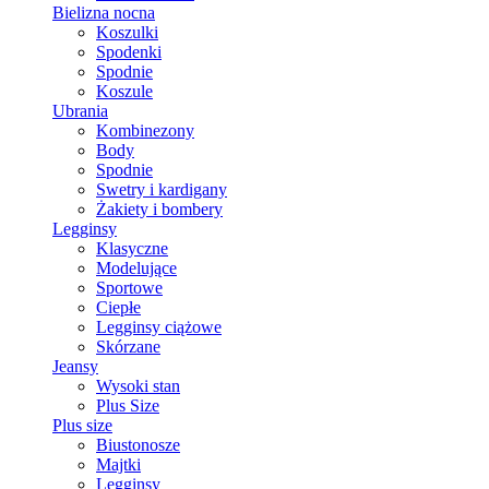
Bielizna nocna
Koszulki
Spodenki
Spodnie
Koszule
Ubrania
Kombinezony
Body
Spodnie
Swetry i kardigany
Żakiety i bombery
Legginsy
Klasyczne
Modelujące
Sportowe
Ciepłe
Legginsy ciążowe
Skórzane
Jeansy
Wysoki stan
Plus Size
Plus size
Biustonosze
Majtki
Legginsy