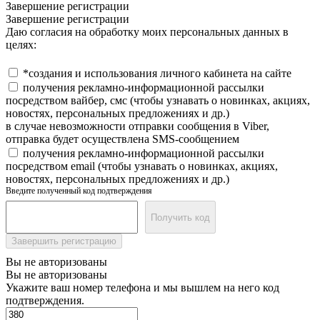
Завершение регистрации
Завершение регистрации
Даю согласия на обработку моих персональных данных в
целях:
*создания и использования личного кабинета на сайте
получения рекламно-информационной рассылки
посредством вайбер, смс (чтобы узнавать о новинках, акциях,
новостях, персональных предложениях и др.)
в случае невозможности отправки сообщения в Viber,
отправка будет осуществлена SMS-сообщением
получения рекламно-информационной рассылки
посредством email (чтобы узнавать о новинках, акциях,
новостях, персональных предложениях и др.)
Введите полученный код подтверждения
Получить код
Завершить регистрацию
Вы не авторизованы
Вы не авторизованы
Укажите ваш номер телефона и мы вышлем на него код
подтверждения.