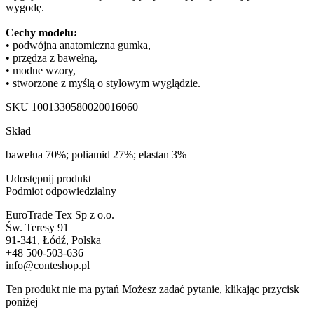
wygodę.
Cechy modelu:
• podwójna anatomiczna gumka,
• przędza z bawełną,
• modne wzory,
• stworzone z myślą o stylowym wyglądzie.
SKU
1001330580020016060
Skład
bawełna 70%; poliamid 27%; elastan 3%
Udostępnij produkt
Podmiot odpowiedzialny
EuroTrade Tex Sp z o.o.
Św. Teresy 91
91-341, Łódź, Polska
+48 500-503-636
info@conteshop.pl
Ten produkt nie ma pytań Możesz zadać pytanie, klikając przycisk
poniżej