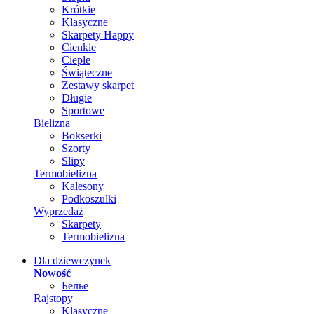
Krótkie
Klasyczne
Skarpety Happy
Cienkie
Ciepłe
Świąteczne
Zestawy skarpet
Długie
Sportowe
Bielizna
Bokserki
Szorty
Slipy
Termobielizna
Kalesony
Podkoszulki
Wyprzedaż
Skarpety
Termobielizna
Dla dziewczynek
Nowość
Белье
Rajstopy
Klasyczne