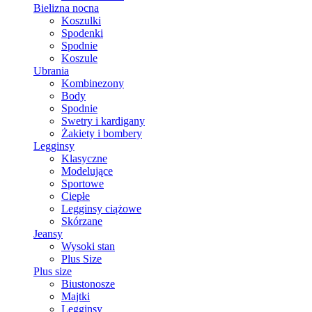
Bielizna nocna
Koszulki
Spodenki
Spodnie
Koszule
Ubrania
Kombinezony
Body
Spodnie
Swetry i kardigany
Żakiety i bombery
Legginsy
Klasyczne
Modelujące
Sportowe
Ciepłe
Legginsy ciążowe
Skórzane
Jeansy
Wysoki stan
Plus Size
Plus size
Biustonosze
Majtki
Legginsy