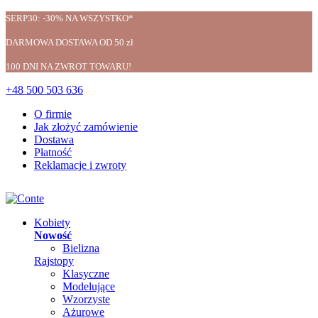
SERP30: -30% NA WSZYSTKO*
DARMOWA DOSTAWA OD 50 zł
100 DNI NA ZWROT TOWARU!
+48 500 503 636
O firmie
Jak złożyć zamówienie
Dostawa
Płatność
Reklamacje i zwroty
Kobiety
Nowość
Bielizna
Rajstopy
Klasyczne
Modelujące
Wzorzyste
Ażurowe