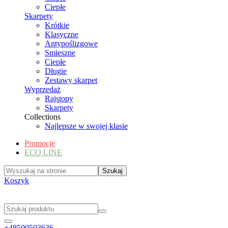
Ciepłe
Skarpety
Krótkie
Klasyczne
Antypoślizgowe
Smieszne
Ciepłe
Długie
Zestawy skarpet
Wyprzedaż
Rajstopy
Skarpety
Collections
Najlepsze w swojej klasie
Promocje
ECO LINE
Koszyk
+48500503636