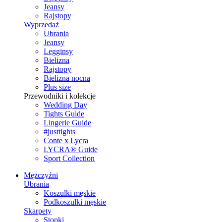
Jeansy
Rajstopy
Wyprzedaż
Ubrania
Jeansy
Legginsy
Bielizna
Rajstopy
Bielizna nocna
Plus size
Przewodniki i kolekcje
Wedding Day
Tights Guide
Lingerie Guide
#justtights
Conte x Lycra
LYCRA® Guide
Sport Сollection
Mężczyźni
Ubrania
Koszulki męskie
Podkoszulki męskie
Skarpety
Stopki