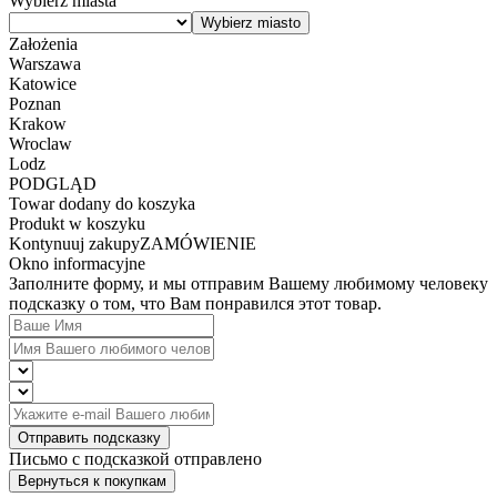
Wybierz miasta
Założenia
Warszawa
Katowice
Poznan
Krakow
Wroclaw
Lodz
PODGLĄD
Towar dodany do koszyka
Produkt w koszyku
Kontynuuj zakupy
ZAMÓWIENIE
Okno informacyjne
Заполните форму, и мы отправим Вашему любимому человеку
подсказку о том, что Вам понравился этот товар.
Отправить подсказку
Письмо с подсказкой отправлено
Вернуться к покупкам