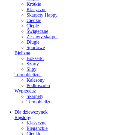
Krótkie
Klasyczne
Skarpety Happy
Cienkie
Ciepłe
Świąteczne
Zestawy skarpet
Długie
Sportowe
Bielizna
Bokserki
Szorty
Slipy
Termobielizna
Kalesony
Podkoszulki
Wyprzedaż
Skarpety
Termobielizna
Dla dziewczynek
Rajstopy
Klasyczne
Eleganckie
Cienkie