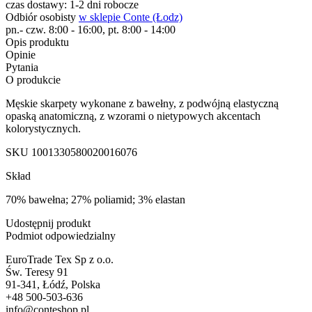
czas dostawy: 1-2 dni robocze
Odbiór osobisty
w sklepie Conte (Łodz)
pn.- czw. 8:00 - 16:00, pt. 8:00 - 14:00
Opis produktu
Opinie
Pytania
O produkcie
Męskie skarpety wykonane z bawełny, z podwójną elastyczną
opaską anatomiczną, z wzorami o nietypowych akcentach
kolorystycznych.
SKU
1001330580020016076
Skład
70% bawełna; 27% poliamid; 3% elastan
Udostępnij produkt
Podmiot odpowiedzialny
EuroTrade Tex Sp z o.o.
Św. Teresy 91
91-341, Łódź, Polska
+48 500-503-636
info@conteshop.pl