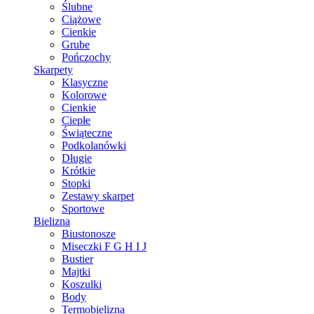
Ślubne
Ciążowe
Cienkie
Grube
Pończochy
Skarpety
Klasyczne
Kolorowe
Cienkie
Ciepłe
Świąteczne
Podkolanówki
Długie
Krótkie
Stopki
Zestawy skarpet
Sportowe
Bielizna
Biustonosze
Miseczki F G H I J
Bustier
Majtki
Koszulki
Body
Termobielizna