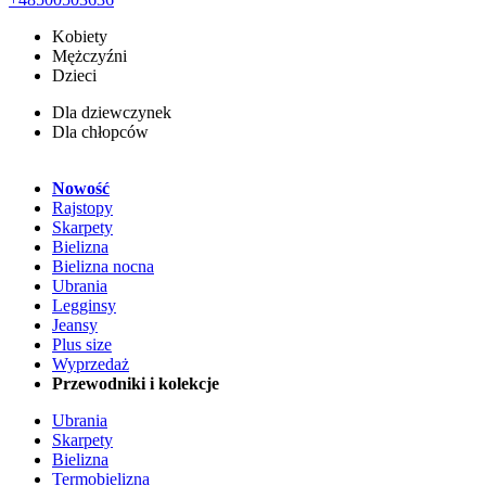
Kobiety
Mężczyźni
Dzieci
Dla dziewczynek
Dla chłopców
Nowość
Rajstopy
Skarpety
Bielizna
Bielizna nocna
Ubrania
Legginsy
Jeansy
Plus size
Wyprzedaż
Przewodniki i kolekcje
Ubrania
Skarpety
Bielizna
Termobielizna