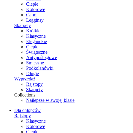
Ciepłe
Kolorowe
Capri
Legginsy
Skarpety
Krótkie
Klasyczne
Eleganckie
Ciepłe
Świąteczne
Antypoślizgowe
Smieszne
Podkolanówki
Długie
Wyprzedaż
Rajstopy
Skarpety
Collections
Najlepsze w swojej klasie
Dla chłopców
Rajstopy
Klasyczne
Kolorowe
Ciepłe