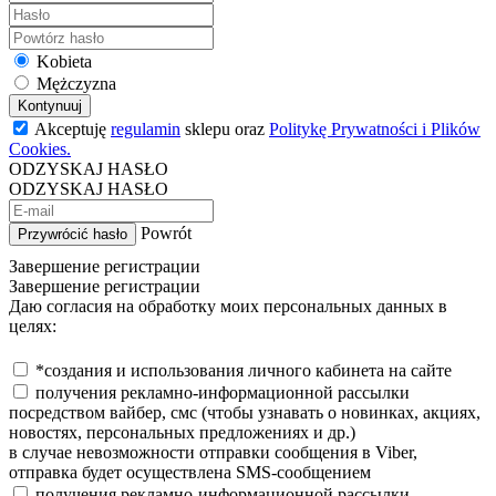
Kobieta
Mężczyzna
Kontynuuj
Akceptuję
regulamin
sklepu oraz
Politykę Prywatności i Plików
Cookies.
ODZYSKAJ HASŁO
ODZYSKAJ HASŁO
Powrót
Przywrócić hasło
Завершение регистрации
Завершение регистрации
Даю согласия на обработку моих персональных данных в
целях:
*создания и использования личного кабинета на сайте
получения рекламно-информационной рассылки
посредством вайбер, смс (чтобы узнавать о новинках, акциях,
новостях, персональных предложениях и др.)
в случае невозможности отправки сообщения в Viber,
отправка будет осуществлена SMS-сообщением
получения рекламно-информационной рассылки