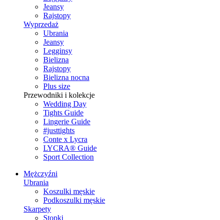
Jeansy
Rajstopy
Wyprzedaż
Ubrania
Jeansy
Legginsy
Bielizna
Rajstopy
Bielizna nocna
Plus size
Przewodniki i kolekcje
Wedding Day
Tights Guide
Lingerie Guide
#justtights
Conte x Lycra
LYCRA® Guide
Sport Сollection
Mężczyźni
Ubrania
Koszulki męskie
Podkoszulki męskie
Skarpety
Stopki