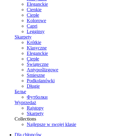
Eleganckie
Cienkie
Ciepłe
Kolorowe
Capri
Legginsy
Skarpety
Krótkie
Klasyczne
Eleganckie
Ciepłe
Świąteczne
Antypoślizgowe
Smieszne
Podkolanówki
Długie
Белье
Футболки
Wyprzedaż
Rajstopy
Skarpety
Collections
Najlepsze w swojej klasie
Dla chłopców