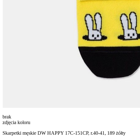
brak
zdjęcia koloru
Skarpetki męskie DW HAPPY 17С-151СP, r.40-41, 189 żółty