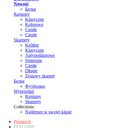
Nowość
Белье
Rajstopy
Klasyczne
Kolorowe
Ciepłe
Ciepłe
Skarpety
Krótkie
Klasyczne
Antypoślizgowe
Smieszne
Ciepłe
Długie
Zestawy skarpet
Белье
Футболки
Wyprzedaż
Rajstopy
Skarpety
Collections
Najlepsze w swojej klasie
Promocje
ECO LINE