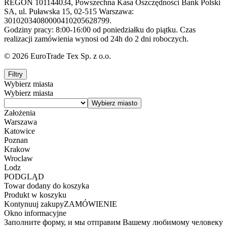
REGON 101144034, Powszechna Kasa Oszczędności Bank Polski
SA, ul. Puławska 15, 02-515 Warszawa:
30102034080000410205628799.
Godziny pracy: 8:00-16:00 od poniedziałku do piątku. Czas
realizacji zamówienia wynosi od 24h do 2 dni roboczych.
© 2026 EuroTrade Tex Sp. z o.o.
Filtry
Wybierz miasta
Wybierz miasta
Założenia
Warszawa
Katowice
Poznan
Krakow
Wroclaw
Lodz
PODGLĄD
Towar dodany do koszyka
Produkt w koszyku
Kontynuuj zakupy
ZAMÓWIENIE
Okno informacyjne
Заполните форму, и мы отправим Вашему любимому человеку