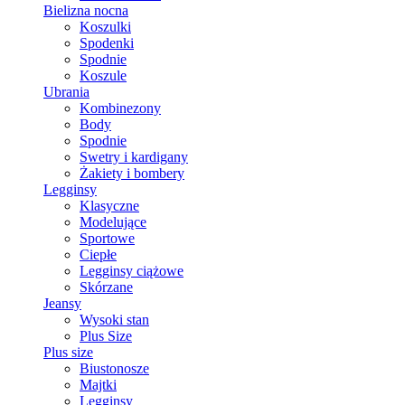
Bielizna nocna
Koszulki
Spodenki
Spodnie
Koszule
Ubrania
Kombinezony
Body
Spodnie
Swetry i kardigany
Żakiety i bombery
Legginsy
Klasyczne
Modelujące
Sportowe
Ciepłe
Legginsy ciążowe
Skórzane
Jeansy
Wysoki stan
Plus Size
Plus size
Biustonosze
Majtki
Legginsy