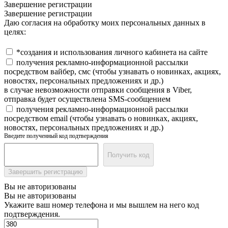
Завершение регистрации
Завершение регистрации
Даю согласия на обработку моих персональных данных в
целях:
*создания и использования личного кабинета на сайте
получения рекламно-информационной рассылки
посредством вайбер, смс (чтобы узнавать о новинках, акциях,
новостях, персональных предложениях и др.)
в случае невозможности отправки сообщения в Viber,
отправка будет осуществлена SMS-сообщением
получения рекламно-информационной рассылки
посредством email (чтобы узнавать о новинках, акциях,
новостях, персональных предложениях и др.)
Введите полученный код подтверждения
Получить код
Завершить регистрацию
Вы не авторизованы
Вы не авторизованы
Укажите ваш номер телефона и мы вышлем на него код
подтверждения.