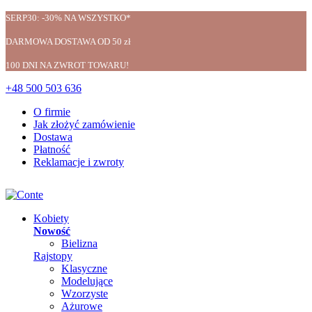
SERP30: -30% NA WSZYSTKO*
DARMOWA DOSTAWA OD 50 zł
100 DNI NA ZWROT TOWARU!
+48 500 503 636
O firmie
Jak złożyć zamówienie
Dostawa
Płatność
Reklamacje i zwroty
Kobiety
Nowość
Bielizna
Rajstopy
Klasyczne
Modelujące
Wzorzyste
Ażurowe