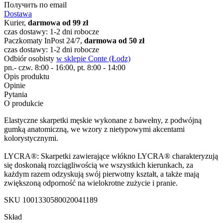
Получить по email
Dostawa
Kurier,
darmowa od 99 zł
czas dostawy: 1-2 dni robocze
Paczkomaty InPost 24/7,
darmowa od 50 zł
czas dostawy: 1-2 dni robocze
Odbiór osobisty
w sklepie Conte (Łodz)
pn.- czw. 8:00 - 16:00, pt. 8:00 - 14:00
Opis produktu
Opinie
Pytania
O produkcie
Elastyczne skarpetki męskie wykonane z bawełny, z podwójną
gumką anatomiczną, we wzory z nietypowymi akcentami
kolorystycznymi.
LYCRA®: Skarpetki zawierające włókno LYCRA® charakteryzują
się doskonałą rozciągliwością we wszystkich kierunkach, za
każdym razem odzyskują swój pierwotny kształt, a także mają
zwiększoną odporność na wielokrotne zużycie i pranie.
SKU
1001330580020041189
Skład