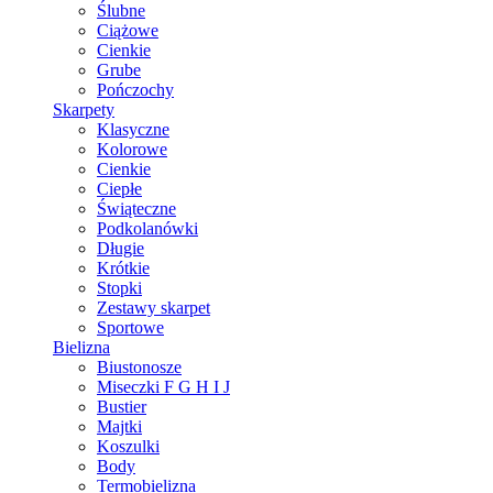
Ślubne
Ciążowe
Cienkie
Grube
Pończochy
Skarpety
Klasyczne
Kolorowe
Cienkie
Ciepłe
Świąteczne
Podkolanówki
Długie
Krótkie
Stopki
Zestawy skarpet
Sportowe
Bielizna
Biustonosze
Miseczki F G H I J
Bustier
Majtki
Koszulki
Body
Termobielizna