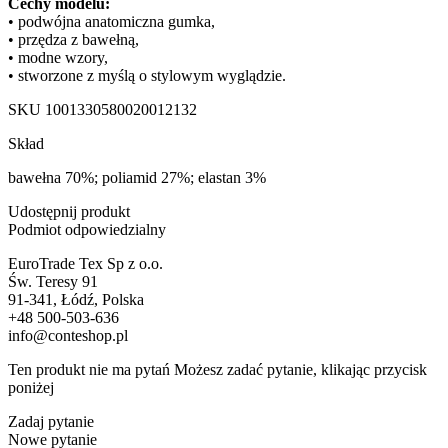
Cechy modelu:
• podwójna anatomiczna gumka,
• przędza z bawełną,
• modne wzory,
• stworzone z myślą o stylowym wyglądzie.
SKU
1001330580020012132
Skład
bawełna 70%; poliamid 27%; elastan 3%
Udostępnij produkt
Podmiot odpowiedzialny
EuroTrade Tex Sp z o.o.
Św. Teresy 91
91-341, Łódź, Polska
+48 500-503-636
info@conteshop.pl
Ten produkt nie ma pytań Możesz zadać pytanie, klikając przycisk
poniżej
Zadaj pytanie
Nowe pytanie