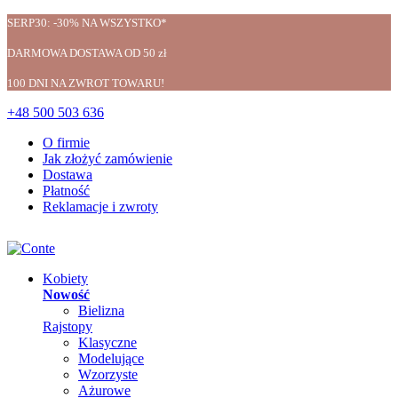
SERP30: -30% NA WSZYSTKO*
DARMOWA DOSTAWA OD 50 zł
100 DNI NA ZWROT TOWARU!
+48 500 503 636
O firmie
Jak złożyć zamówienie
Dostawa
Płatność
Reklamacje i zwroty
Kobiety
Nowość
Bielizna
Rajstopy
Klasyczne
Modelujące
Wzorzyste
Ażurowe