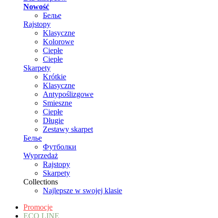
Nowość
Белье
Rajstopy
Klasyczne
Kolorowe
Ciepłe
Ciepłe
Skarpety
Krótkie
Klasyczne
Antypoślizgowe
Smieszne
Ciepłe
Długie
Zestawy skarpet
Белье
Футболки
Wyprzedaż
Rajstopy
Skarpety
Collections
Najlepsze w swojej klasie
Promocje
ECO LINE