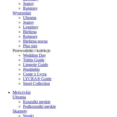
Jeansy
Rajstopy
Wyprzedaż
Ubrania
Jeansy
Legginsy
Bielizna
Rajstopy
Bielizna nocna
Plus size
Przewodniki i kolekcje
Wedding Day
Tights Guide
Lingerie Guide
#justtights
Conte x Lycra
LYCRA® Guide
Sport Сollection
Mężczyźni
Ubrania
Koszulki męskie
Podkoszulki męskie
Skarpety
Stopki