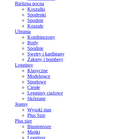
Bielizna nocna
Koszulki
Spodenki
Spodnie
Koszule
Ubrania
Kombinezony
Body
Spodnie
Swetry i kardigany
Żakiety i bombery
Legginsy
Klasyczne
Modelujące
Sportowe
Ciepłe
Legginsy ciążowe
Skórzane
Jeansy
Wysoki stan
Plus Size
Plus size
Biustonosze
Majtki
Legginsy