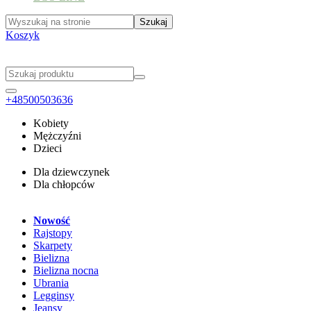
Koszyk
+48500503636
Kobiety
Mężczyźni
Dzieci
Dla dziewczynek
Dla chłopców
Nowość
Rajstopy
Skarpety
Bielizna
Bielizna nocna
Ubrania
Legginsy
Jeansy