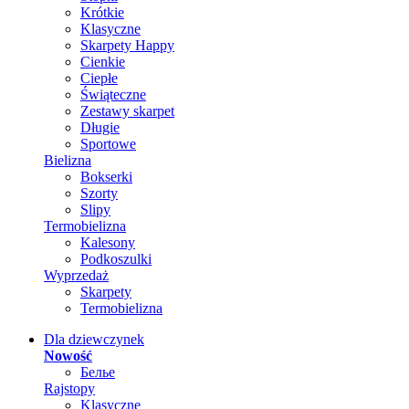
Krótkie
Klasyczne
Skarpety Happy
Cienkie
Ciepłe
Świąteczne
Zestawy skarpet
Długie
Sportowe
Bielizna
Bokserki
Szorty
Slipy
Termobielizna
Kalesony
Podkoszulki
Wyprzedaż
Skarpety
Termobielizna
Dla dziewczynek
Nowość
Белье
Rajstopy
Klasyczne