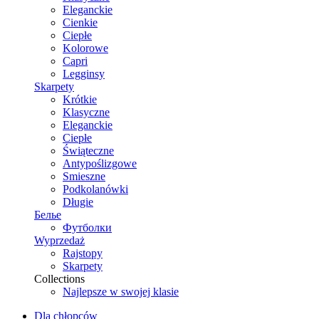
Eleganckie
Cienkie
Ciepłe
Kolorowe
Capri
Legginsy
Skarpety
Krótkie
Klasyczne
Eleganckie
Ciepłe
Świąteczne
Antypoślizgowe
Smieszne
Podkolanówki
Długie
Белье
Футболки
Wyprzedaż
Rajstopy
Skarpety
Collections
Najlepsze w swojej klasie
Dla chłopców