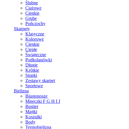
Ślubne
Ciążowe
Cienkie
Grube
Pończochy
Skarpety
Klasyczne
Kolorowe
Cienkie
Ciepłe
Świąteczne
Podkolanówki
Długie
Krótkie
Stopki
Zestawy skarpet
Sportowe
Bielizna
Biustonosze
Miseczki F G H I J
Bustier
Majtki
Koszulki
Body
Termobielizna