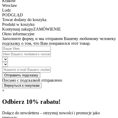
Krakow
Wroclaw
Lodz
PODGLĄD
Towar dodany do koszyka
Produkt w koszyku
Kontynuuj zakupy
ZAMÓWIENIE
Okno informacyjne
Заполните форму, и мы отправим Вашему любимому человеку
подсказку о том, что Вам понравился этот товар.
Отправить подсказку
Письмо с подсказкой отправлено
Вернуться к покупкам
×
Odbierz 10% rabatu!
Dołącz do newslettera – otrzymuj nowości i promocje jako
pierwszy.