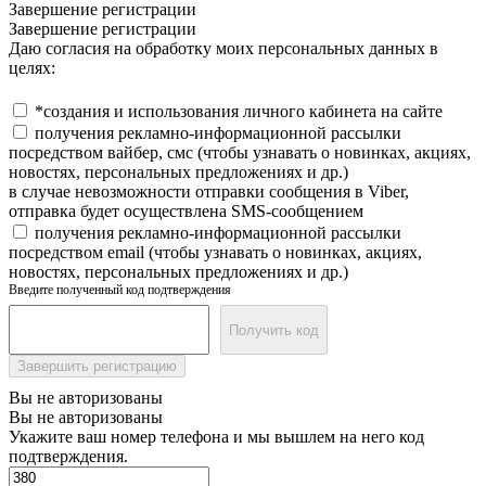
Завершение регистрации
Завершение регистрации
Даю согласия на обработку моих персональных данных в
целях:
*создания и использования личного кабинета на сайте
получения рекламно-информационной рассылки
посредством вайбер, смс (чтобы узнавать о новинках, акциях,
новостях, персональных предложениях и др.)
в случае невозможности отправки сообщения в Viber,
отправка будет осуществлена SMS-сообщением
получения рекламно-информационной рассылки
посредством email (чтобы узнавать о новинках, акциях,
новостях, персональных предложениях и др.)
Введите полученный код подтверждения
Получить код
Завершить регистрацию
Вы не авторизованы
Вы не авторизованы
Укажите ваш номер телефона и мы вышлем на него код
подтверждения.