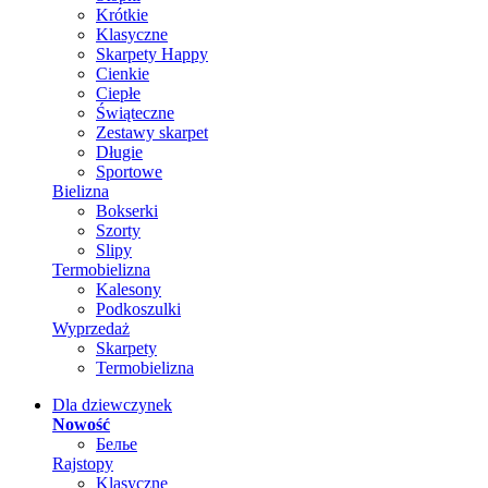
Krótkie
Klasyczne
Skarpety Happy
Cienkie
Ciepłe
Świąteczne
Zestawy skarpet
Długie
Sportowe
Bielizna
Bokserki
Szorty
Slipy
Termobielizna
Kalesony
Podkoszulki
Wyprzedaż
Skarpety
Termobielizna
Dla dziewczynek
Nowość
Белье
Rajstopy
Klasyczne