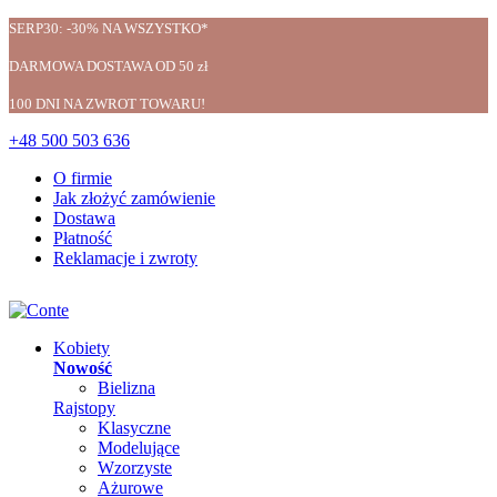
SERP30: -30% NA WSZYSTKO*
DARMOWA DOSTAWA OD 50 zł
100 DNI NA ZWROT TOWARU!
+48 500 503 636
O firmie
Jak złożyć zamówienie
Dostawa
Płatność
Reklamacje i zwroty
Kobiety
Nowość
Bielizna
Rajstopy
Klasyczne
Modelujące
Wzorzyste
Ażurowe