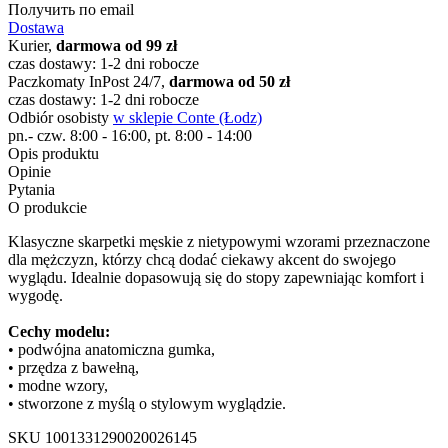
Получить по email
Dostawa
Kurier,
darmowa od 99 zł
czas dostawy: 1-2 dni robocze
Paczkomaty InPost 24/7,
darmowa od 50 zł
czas dostawy: 1-2 dni robocze
Odbiór osobisty
w sklepie Conte (Łodz)
pn.- czw. 8:00 - 16:00, pt. 8:00 - 14:00
Opis produktu
Opinie
Pytania
O produkcie
Klasyczne skarpetki męskie z nietypowymi wzorami przeznaczone
dla mężczyzn, którzy chcą dodać ciekawy akcent do swojego
wyglądu. Idealnie dopasowują się do stopy zapewniając komfort i
wygodę.
Cechy modelu:
• podwójna anatomiczna gumka,
• przędza z bawełną,
• modne wzory,
• stworzone z myślą o stylowym wyglądzie.
SKU
1001331290020026145