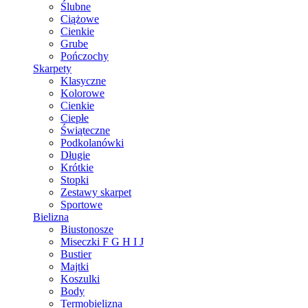
Ślubne
Ciążowe
Cienkie
Grube
Pończochy
Skarpety
Klasyczne
Kolorowe
Cienkie
Ciepłe
Świąteczne
Podkolanówki
Długie
Krótkie
Stopki
Zestawy skarpet
Sportowe
Bielizna
Biustonosze
Miseczki F G H I J
Bustier
Majtki
Koszulki
Body
Termobielizna