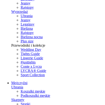
Jeansy
Rajstopy
Wyprzedaż
Ubrania
Jeansy
Legginsy
Bielizna
Rajstopy
Bielizna nocna
Plus size
Przewodniki i kolekcje
Wedding Day
Tights Guide
Lingerie Guide
#justtights
Conte x Lycra
LYCRA® Guide
Sport Сollection
Mężczyźni
Ubrania
Koszulki męskie
Podkoszulki męskie
Skarpety
Stopki