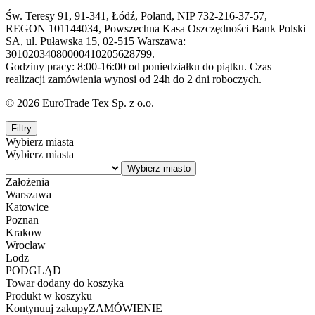
Św. Teresy 91, 91-341, Łódź, Poland, NIP 732-216-37-57,
REGON 101144034, Powszechna Kasa Oszczędności Bank Polski
SA, ul. Puławska 15, 02-515 Warszawa:
30102034080000410205628799.
Godziny pracy: 8:00-16:00 od poniedziałku do piątku. Czas
realizacji zamówienia wynosi od 24h do 2 dni roboczych.
© 2026 EuroTrade Tex Sp. z o.o.
Filtry
Wybierz miasta
Wybierz miasta
Założenia
Warszawa
Katowice
Poznan
Krakow
Wroclaw
Lodz
PODGLĄD
Towar dodany do koszyka
Produkt w koszyku
Kontynuuj zakupy
ZAMÓWIENIE