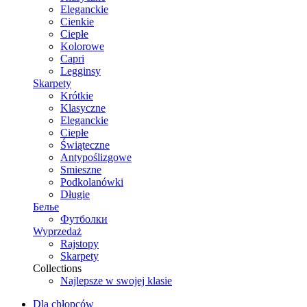
Eleganckie
Cienkie
Ciepłe
Kolorowe
Capri
Legginsy
Skarpety
Krótkie
Klasyczne
Eleganckie
Ciepłe
Świąteczne
Antypoślizgowe
Smieszne
Podkolanówki
Długie
Белье
Футболки
Wyprzedaż
Rajstopy
Skarpety
Collections
Najlepsze w swojej klasie
Dla chłopców