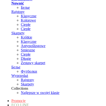
Nowość
Белье
Rajstopy
Klasyczne
Kolorowe
Ciepłe
Ciepłe
Skarpety
Krótkie
Klasyczne
Antypoślizgowe
Smieszne
Ciepłe
Długie
Zestawy skarpet
Белье
Футболки
Wyprzedaż
Rajstopy
Skarpety
Collections
Najlepsze w swojej klasie
Promocje
ECO LINE