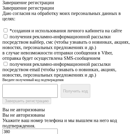
Завершение регистрации
Завершение регистрации
Даю согласия на обработку моих персональных данных в
целях:
*создания и использования личного кабинета на сайте
получения рекламно-информационной рассылки
посредством вайбер, смс (чтобы узнавать о новинках, акциях,
новостях, персональных предложениях и др.)
в случае невозможности отправки сообщения в Viber,
отправка будет осуществлена SMS-сообщением
получения рекламно-информационной рассылки
посредством email (чтобы узнавать о новинках, акциях,
новостях, персональных предложениях и др.)
Введите полученный код подтверждения
Получить код
Завершить регистрацию
Вы не авторизованы
Вы не авторизованы
Укажите ваш номер телефона и мы вышлем на него код
подтверждения.