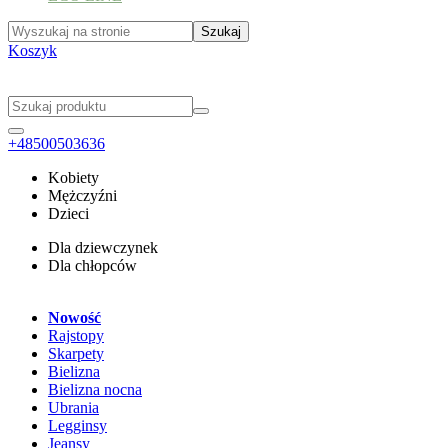
Koszyk
+48500503636
Kobiety
Mężczyźni
Dzieci
Dla dziewczynek
Dla chłopców
Nowość
Rajstopy
Skarpety
Bielizna
Bielizna nocna
Ubrania
Legginsy
Jeansy