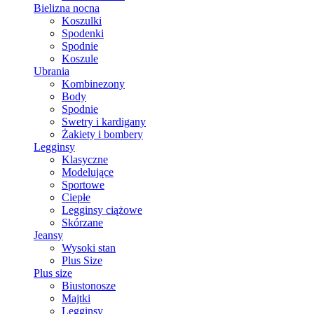
Bielizna nocna
Koszulki
Spodenki
Spodnie
Koszule
Ubrania
Kombinezony
Body
Spodnie
Swetry i kardigany
Żakiety i bombery
Legginsy
Klasyczne
Modelujące
Sportowe
Ciepłe
Legginsy ciążowe
Skórzane
Jeansy
Wysoki stan
Plus Size
Plus size
Biustonosze
Majtki
Legginsy