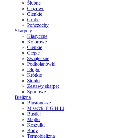
Ślubne
Ciążowe
Cienkie
Grube
Pończochy
Skarpety
Klasyczne
Kolorowe
Cienkie
Ciepłe
Świąteczne
Podkolanówki
Długie
Krótkie
Stopki
Zestawy skarpet
Sportowe
Bielizna
Biustonosze
Miseczki F G H I J
Bustier
Majtki
Koszulki
Body
Termobielizna