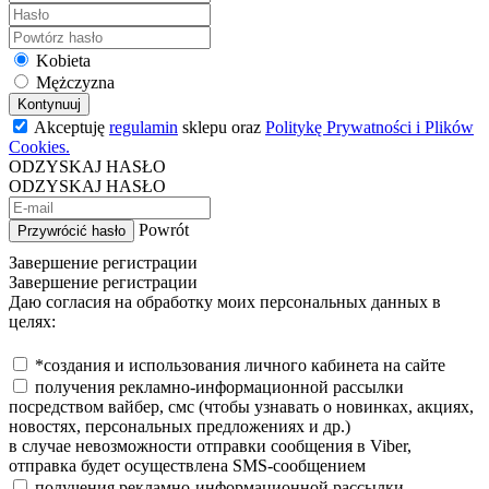
Kobieta
Mężczyzna
Kontynuuj
Akceptuję
regulamin
sklepu oraz
Politykę Prywatności i Plików
Cookies.
ODZYSKAJ HASŁO
ODZYSKAJ HASŁO
Powrót
Przywrócić hasło
Завершение регистрации
Завершение регистрации
Даю согласия на обработку моих персональных данных в
целях:
*создания и использования личного кабинета на сайте
получения рекламно-информационной рассылки
посредством вайбер, смс (чтобы узнавать о новинках, акциях,
новостях, персональных предложениях и др.)
в случае невозможности отправки сообщения в Viber,
отправка будет осуществлена SMS-сообщением
получения рекламно-информационной рассылки