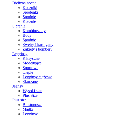
Bielizna nocna
Koszulki
Spodenki
Spodnie
Koszule
Ubrania
Kombinezony
Body
Spodnie
Swetry i kardigany
Żakiety i bombery
Legginsy
Klasyczne
Modelujące
Sportowe
Ciepłe
Legginsy ciążowe
Skórzane
Jeansy
Wysoki stan
Plus Size
Plus size
Biustonosze
Majtki
Legginsy