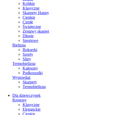
Krótkie
Klasyczne
Skarpety Happy
Cienkie
Ciepłe
Świąteczne
Zestawy skarpet
Długie
Sportowe
Bielizna
Bokserki
Szorty
Slipy
Termobielizna
Kalesony
Podkoszulki
Wyprzedaż
Skarpety
Termobielizna
Dla dziewczynek
Rajstopy
Klasyczne
Eleganckie
Cienkie