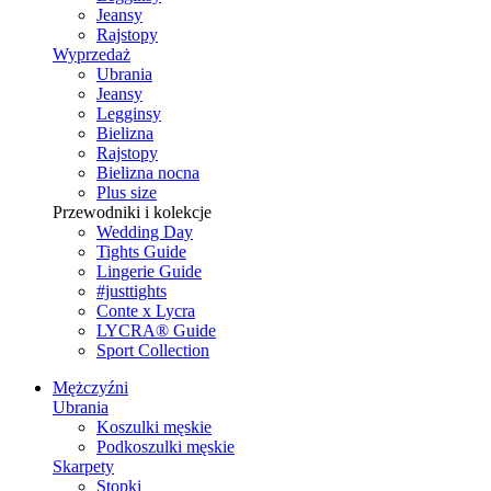
Jeansy
Rajstopy
Wyprzedaż
Ubrania
Jeansy
Legginsy
Bielizna
Rajstopy
Bielizna nocna
Plus size
Przewodniki i kolekcje
Wedding Day
Tights Guide
Lingerie Guide
#justtights
Conte x Lycra
LYCRA® Guide
Sport Сollection
Mężczyźni
Ubrania
Koszulki męskie
Podkoszulki męskie
Skarpety
Stopki