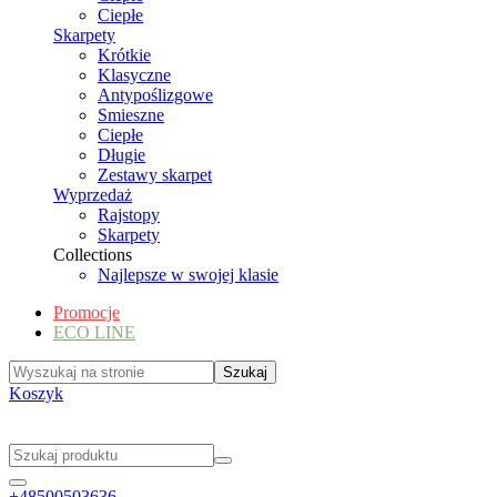
Ciepłe
Skarpety
Krótkie
Klasyczne
Antypoślizgowe
Smieszne
Ciepłe
Długie
Zestawy skarpet
Wyprzedaż
Rajstopy
Skarpety
Collections
Najlepsze w swojej klasie
Promocje
ECO LINE
Koszyk
+48500503636