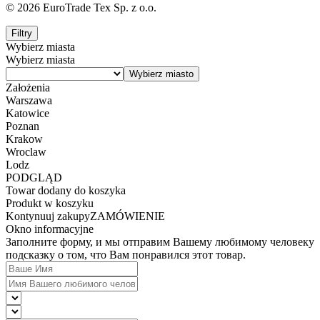
© 2026 EuroTrade Tex Sp. z o.o.
Filtry
Wybierz miasta
Wybierz miasta
Założenia
Warszawa
Katowice
Poznan
Krakow
Wroclaw
Lodz
PODGLĄD
Towar dodany do koszyka
Produkt w koszyku
Kontynuuj zakupy
ZAMÓWIENIE
Okno informacyjne
Заполните форму, и мы отправим Вашему любимому человеку
подсказку о том, что Вам понравился этот товар.