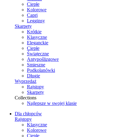
Ciepłe
Kolorowe
Capri
Legginsy
Skarpety
Krótkie
Klasyczne
Eleganckie
Ciepłe
Świąteczne
Antypoślizgowe
Smieszne
Podkolanówki
Długie
Wyprzedaż
Rajstopy
Skarpety
Collections
Najlepsze w swojej klasie
Dla chłopców
Rajstopy
Klasyczne
Kolorowe
Ciepłe