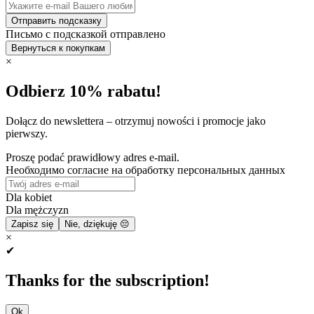
Отправить подсказку
Письмо с подсказкой отправлено
Вернуться к покупкам
×
Odbierz 10% rabatu!
Dołącz do newslettera – otrzymuj nowości i promocje jako
pierwszy.
Proszę podać prawidłowy adres e-mail.
Необходимо согласие на обработку персональных данных
Dla kobiet
Dla mężczyzn
Zapisz się
Nie, dziękuję 😔
×
✔
Thanks for the subscription!
Ok