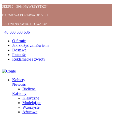
SERP30: -30% NA WSZYSTKO*
DARMOWA DOSTAWA OD 50 zł
100 DNI NA ZWROT TOWARU!
+48 500 503 636
O firmie
Jak złożyć zamówienie
Dostawa
Płatność
Reklamacje i zwroty
Kobiety
Nowość
Bielizna
Rajstopy
Klasyczne
Modelujące
Wzorzyste
Ażurowe