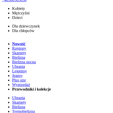
Kobiety
Mężczyźni
Dzieci
Dla dziewczynek
Dla chłopców
Nowość
Rajstopy
Skarpety
Bielizna
Bielizna nocna
Ubrania
Legginsy
Jeansy
Plus size
Wyprzedaż
Przewodniki i kolekcje
Ubrania
Skarpety
Bielizna
Termobielizna