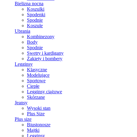
Bielizna nocna
Koszulki
Spodenki
Spodnie
Koszule
Ubrania
Kombinezony
Body
Spodnie
Swetry i kardigany
Żakiety i bombery
Legginsy
Klasyczne
Modelujące
Sportowe
Ciepłe
Legginsy ciążowe
Skórzane
Jeansy
Wysoki stan
Plus Size
Plus size
Biustonosze
Majtki
Legginsy