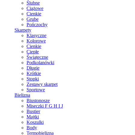
Ślubne
Ciążowe
Cienkie
Grube
Pończochy
Skarpety
Klasyczne
Kolorowe
Cienkie
Ciepłe
Świąteczne
Podkolanówki
Długie
Krótkie
Stopki
Zestawy skarpet
Sportowe
Bielizna
Biustonosze
Miseczki F G H I J
Bustier
Majtki
Koszulki
Body
Termobielizna