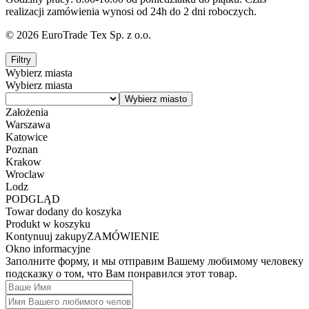
realizacji zamówienia wynosi od 24h do 2 dni roboczych.
© 2026 EuroTrade Tex Sp. z o.o.
Filtry
Wybierz miasta
Wybierz miasta
Założenia
Warszawa
Katowice
Poznan
Krakow
Wroclaw
Lodz
PODGLĄD
Towar dodany do koszyka
Produkt w koszyku
Kontynuuj zakupy
ZAMÓWIENIE
Okno informacyjne
Заполните форму, и мы отправим Вашему любимому человеку
подсказку о том, что Вам понравился этот товар.