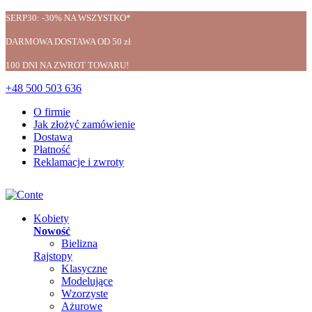
SERP30: -30% NA WSZYSTKO*
DARMOWA DOSTAWA OD 50 zł
100 DNI NA ZWROT TOWARU!
+48 500 503 636
O firmie
Jak złożyć zamówienie
Dostawa
Płatność
Reklamacje i zwroty
Kobiety
Nowość
Bielizna
Rajstopy
Klasyczne
Modelujące
Wzorzyste
Ażurowe