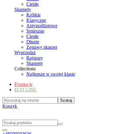
Ciepłe
Skarpety
Krótkie
Klasyczne
Antypoślizgowe
Smieszne
Ciepłe
Długie
Zestawy skarpet
Wyprzedaż
Rajstopy
Skarpety
Collections
Najlepsze w swojej klasie
Promocje
ECO LINE
Koszyk
+48500503636