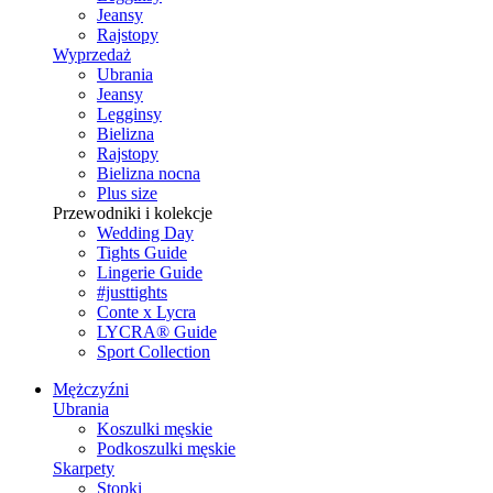
Jeansy
Rajstopy
Wyprzedaż
Ubrania
Jeansy
Legginsy
Bielizna
Rajstopy
Bielizna nocna
Plus size
Przewodniki i kolekcje
Wedding Day
Tights Guide
Lingerie Guide
#justtights
Conte x Lycra
LYCRA® Guide
Sport Сollection
Mężczyźni
Ubrania
Koszulki męskie
Podkoszulki męskie
Skarpety
Stopki