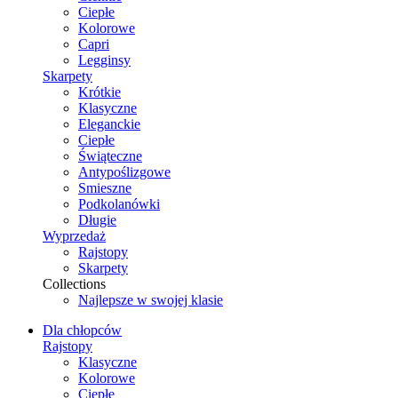
Ciepłe
Kolorowe
Capri
Legginsy
Skarpety
Krótkie
Klasyczne
Eleganckie
Ciepłe
Świąteczne
Antypoślizgowe
Smieszne
Podkolanówki
Długie
Wyprzedaż
Rajstopy
Skarpety
Collections
Najlepsze w swojej klasie
Dla chłopców
Rajstopy
Klasyczne
Kolorowe
Ciepłe