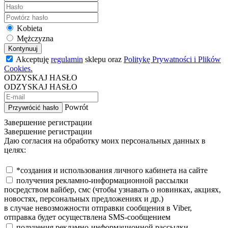
Kobieta
Mężczyzna
Kontynuuj
Akceptuję
regulamin
sklepu oraz
Politykę Prywatności i Plików
Cookies.
ODZYSKAJ HASŁO
ODZYSKAJ HASŁO
Powrót
Przywrócić hasło
Завершение регистрации
Завершение регистрации
Даю согласия на обработку моих персональных данных в
целях:
*создания и использования личного кабинета на сайте
получения рекламно-информационной рассылки
посредством вайбер, смс (чтобы узнавать о новинках, акциях,
новостях, персональных предложениях и др.)
в случае невозможности отправки сообщения в Viber,
отправка будет осуществлена SMS-сообщением
получения рекламно-информационной рассылки