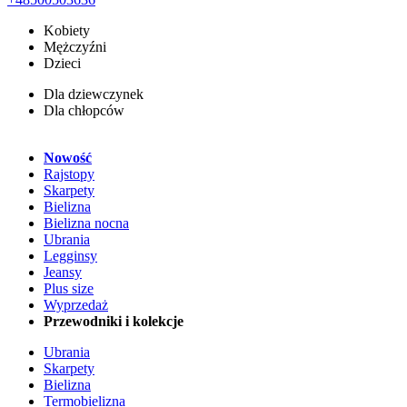
Kobiety
Mężczyźni
Dzieci
Dla dziewczynek
Dla chłopców
Nowość
Rajstopy
Skarpety
Bielizna
Bielizna nocna
Ubrania
Legginsy
Jeansy
Plus size
Wyprzedaż
Przewodniki i kolekcje
Ubrania
Skarpety
Bielizna
Termobielizna