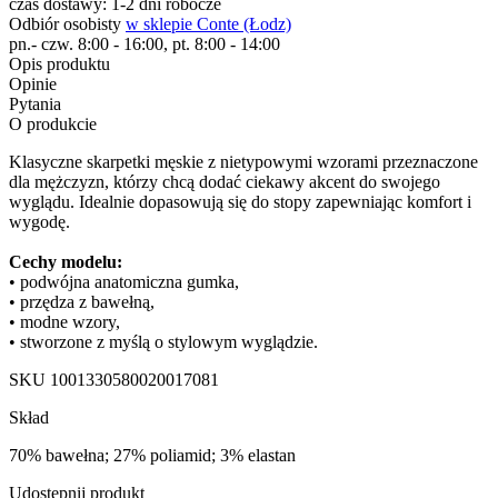
czas dostawy: 1-2 dni robocze
Odbiór osobisty
w sklepie Conte (Łodz)
pn.- czw. 8:00 - 16:00, pt. 8:00 - 14:00
Opis produktu
Opinie
Pytania
O produkcie
Klasyczne skarpetki męskie z nietypowymi wzorami przeznaczone
dla mężczyzn, którzy chcą dodać ciekawy akcent do swojego
wyglądu. Idealnie dopasowują się do stopy zapewniając komfort i
wygodę.
Cechy modelu:
• podwójna anatomiczna gumka,
• przędza z bawełną,
• modne wzory,
• stworzone z myślą o stylowym wyglądzie.
SKU
1001330580020017081
Skład
70% bawełna; 27% poliamid; 3% elastan
Udostępnij produkt