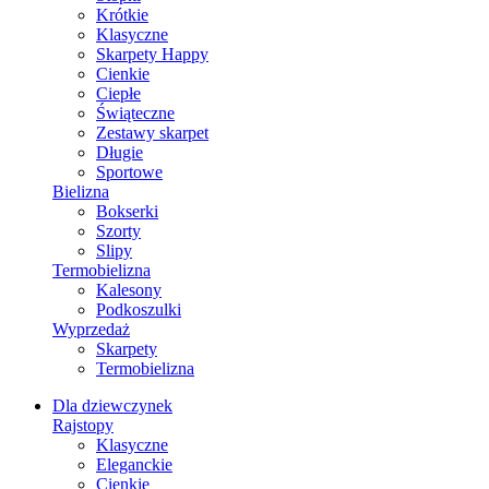
Krótkie
Klasyczne
Skarpety Happy
Cienkie
Ciepłe
Świąteczne
Zestawy skarpet
Długie
Sportowe
Bielizna
Bokserki
Szorty
Slipy
Termobielizna
Kalesony
Podkoszulki
Wyprzedaż
Skarpety
Termobielizna
Dla dziewczynek
Rajstopy
Klasyczne
Eleganckie
Cienkie